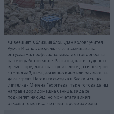
Живеещият в близкия блок „Дан Колов“ учител
Румен Иванов споделя, че се възхищава на
ентусиазма, професионализма и отговорността
на тези работни мъже. Разказва, как в студеното
време е предлагал на строителите да ги почерпи
с топъл чай, кафе, домашно вино или ракийка, за
да се сгреят. Неговата съседка в блока и също
учителка - Милена Георгиева, пък е готова да им
направи дори домашна баница, за да се
подкрепят на обяд, но момчетата винаги
отказват с мотива, че нямат време за храна.