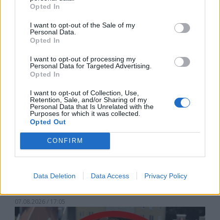
възобновяема енергия в САЩ
Opted In
07.08.2026 / 18:00
I want to opt-out of the Sale of my
Personal Data.
Opted In
I want to opt-out of processing my
Personal Data for Targeted Advertising.
Opted In
I want to opt-out of Collection, Use,
Retention, Sale, and/or Sharing of my
Personal Data that Is Unrelated with the
Purposes for which it was collected.
Opted Out
CONFIRM
Русия започна да внася петролни
Data Deletion
Data Access
Privacy Policy
продукти от Южна Корея.
07.08.2026 / 17:05