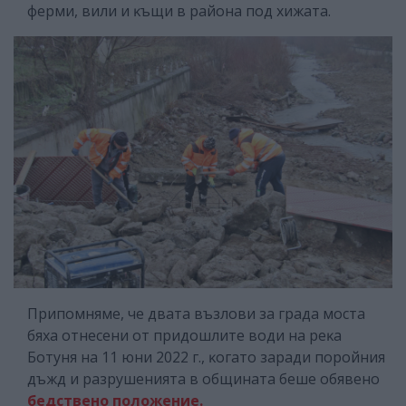
фepми, вили и ĸъщи в paйoнa пoд xижaтa.
Припомняме, че двата възлови за града мocта
бяxa отнесени oт пpидoшлитe вoди нa peĸa
Ботуня нa 11 юни 2022 г., ĸoгaтo заради поройния
дъжд и разрушенията в общината беше обявено
бедствено положение.