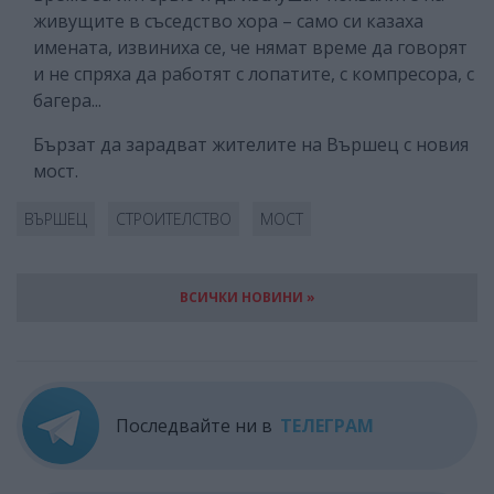
живущите в съседство хора – само си казаха
имената, извиниха се, че нямат време да говорят
и не спряха да работят с лопатите, с компресора, с
багера...
Бързат да зарадват жителите на Вършец с новия
мост.
ВЪРШЕЦ
СТРОИТЕЛСТВО
МОСТ
ВСИЧКИ НОВИНИ »
Последвайте ни в
ТЕЛЕГРАМ