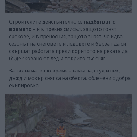
Строителите действително се
надбягват с
времето
– и в прекия смисъл, защото гонят
срокове, и в преносния, защото знаят, че идва
сезонът на снеговете и ледовете и бързат да си
свършат работата преди коритото на реката да
бъде сковано от лед и покрито със сняг.
За тях няма лошо време – в мъгла, студ и пек,
дъжд и мокър сняг са на обекта, облечени с добра
екипировка.