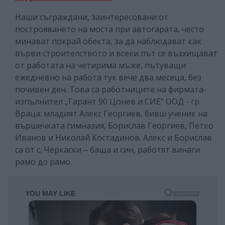
Наши съграждани, заинтересовани от
построяването на моста при автогарата, често
минават покрай обекта, за да наблюдават как
върви строителството и всеки път се възхищават
от работата на четирима мъже, пътуващи
ежедневно на работа тук вече два месеца, без
почивен ден. Това са работниците на фирмата-
изпълнител „Гарант 90 Цонев и СИЕ" ООД - гр.
Враца: младият Алекс Георгиев, бивш ученик на
вършечката гимназия, Борислав Георгиев, Петко
Иванов и Николай Костадинов. Алекс и Борислав
са от с. Черкаски – баща и син, работят винаги
рамо до рамо.