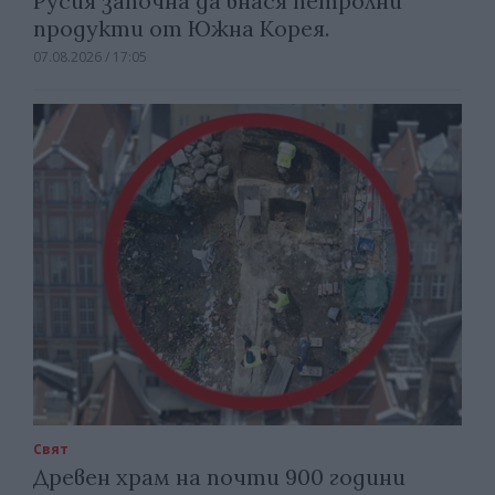
Русия започна да внася петролни
продукти от Южна Корея.
07.08.2026 / 17:05
Свят
Древен храм на почти 900 години