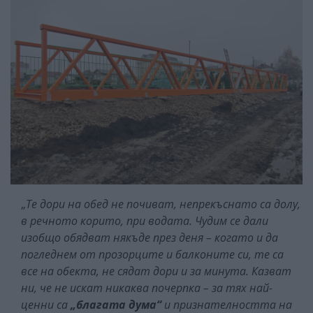
„
Те дори на обед не почиват, непрекъснато са долу,
в речното корито, при водата. Чудим се дали
изобщо обядват някъде през деня – когато и да
погледнем от прозорците и балконите си, те са
все на обекта, не сядат дори и за минута. Казват
ни, че не искат никаква почерпка – за тях най-
ценни са
„благата дума“
и признателността на