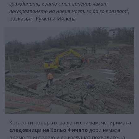
гражданите, които с нетърпение чакат
построяването на новия мост, за да го ползват
“,
разказват Румен и Милена.
Когато ги потърсих, за да ги снимам, четиримата
следовници на Кольо Фичето
дори нямаха
време за интервю и да изслушат похвалите на