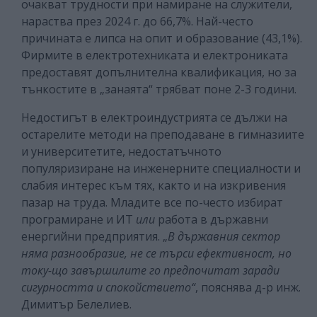
очакват трудности при намиране на служители,
нараства през 2024 г. до 66,7%. Най-често
причината е липса на опит и образование (43,1%).
Фирмите в електротехниката и електрониката
предоставят допълнителна квалификация, но за
тънкостите в „занаята“ трябват поне 2-3 години.
Недостигът в електроиндустрията се дължи на
остарелите методи на преподаване в гимназиите
и университетите, недостатъчното
популяризиране на инженерните специалности и
слабия интерес към тях, както и на изкривения
пазар на труда. Младите все по-често избират
програмиране и ИТ
или
работа в държавни
енергийни предприятия. „
В държавния сектор
няма разнообразие, не се търси ефективност, но
току-що завършилите го предпочитат заради
сигурността и спокойствието“
, пояснява д-р инж.
Димитър Белелиев.