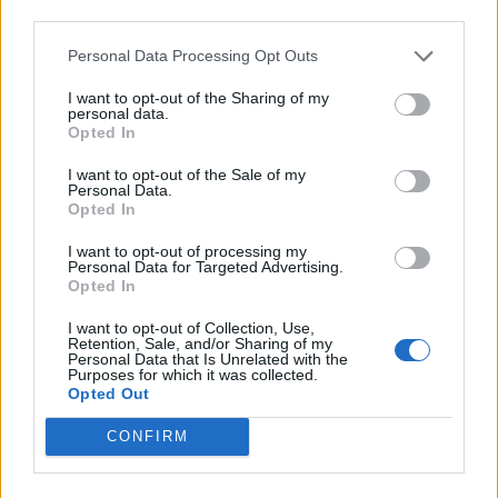
third parties.
Personal Data Processing Opt Outs
Износът на електромобили от Китай
е нараснал със 120%
I want to opt-out of the Sharing of my
personal data.
Opted In
06.08.2026 / 16:30
I want to opt-out of the Sale of my
Personal Data.
Opted In
I want to opt-out of processing my
Personal Data for Targeted Advertising.
Opted In
I want to opt-out of Collection, Use,
Retention, Sale, and/or Sharing of my
Personal Data that Is Unrelated with the
Purposes for which it was collected.
Opted Out
CONFIRM
Ню Йорк стана 14-ият щат на САЩ, в