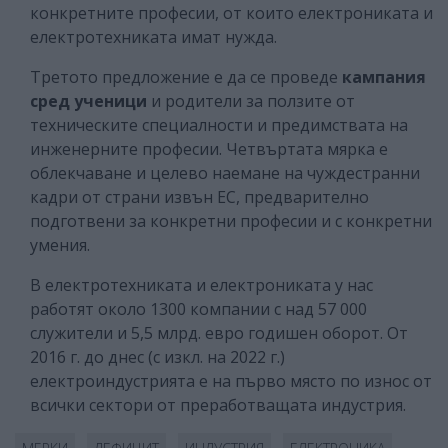
конкретните професии, от които електрониката и
електротехниката имат нужда.
Третото предложение е да се проведе
кампания
сред ученици
и родители за ползите от
техническите специалности и предимствата на
инженерните професии. Четвъртата мярка е
облекчаване и целево наемане на чуждестранни
кадри от страни извън ЕС, предварително
подготвени за конкретни професии и с конкретни
умения.
В електротехниката и електрониката у нас
работят около 1300 компании с над 57 000
служители и 5,5 млрд. евро годишен оборот. От
2016 г. до днес (с изкл. на 2022 г.)
електроиндустрията е на първо място по износ от
всички сектори от преработващата индустрия.