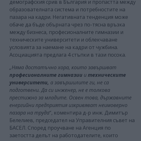
демографския срив в България и пропастта между
образователната система и потребностите на
пазара на кадри. Негативната тенденция може
обаче да бъде обърната чрез по-тясна връзка
между бизнеса, професионалните гимназии и
техническите университети и облекчаване
условията за наемане на кадри от чужбина.
Асоциацията предлага 4 стъпки в тази посока.
„Няма достатъчно хора, които завършват
професионалните гимназии
и
техническите
университети,
а завършилите ги, не са
подготвени. Да си инженер, не е толкова
престижно за младите. Освен това, държавните
енергийни предприятия изкривяват неимоверно
пазара на труда
“, коментира д-р инж. Димитър
Белелиев, председател на Управителния съвет на
БАСЕЛ. Според проучване на Агенция по
заетостта делът на работодателите, които