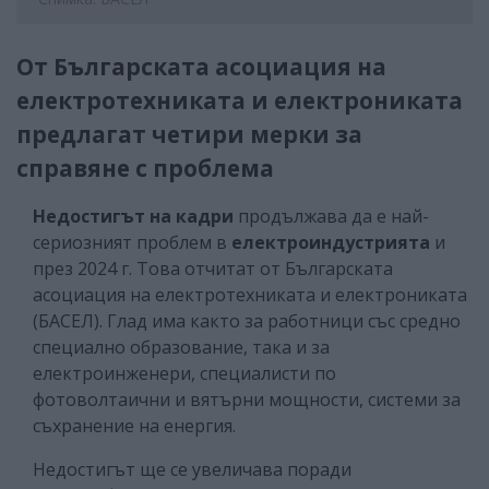
От Българската асоциация на
електротехниката и електрониката
предлагат четири мерки за
справяне с проблема
Недостигът на кадри
продължава да е най-
сериозният проблем в
електроиндустрията
и
през 2024 г. Това отчитат от Българската
асоциация на електротехниката и електрониката
(БАСЕЛ). Глад има както за работници със средно
специално образование, така и за
електроинженери, специалисти по
фотоволтаични и вятърни мощности, системи за
съхранение на енергия.
Недостигът ще се увеличава поради