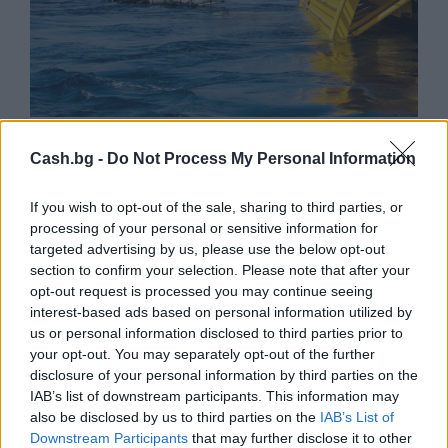
Френска инвестиция активира
изграждането на интерконектора
Cash.bg -
Do Not Process My Personal Information
между Гърция и Кипър
06.08.2026 / 17:06
If you wish to opt-out of the sale, sharing to third parties, or
processing of your personal or sensitive information for
targeted advertising by us, please use the below opt-out
section to confirm your selection. Please note that after your
opt-out request is processed you may continue seeing
interest-based ads based on personal information utilized by
us or personal information disclosed to third parties prior to
your opt-out. You may separately opt-out of the further
disclosure of your personal information by third parties on the
IAB’s list of downstream participants. This information may
also be disclosed by us to third parties on the
IAB’s List of
Downstream Participants
that may further disclose it to other