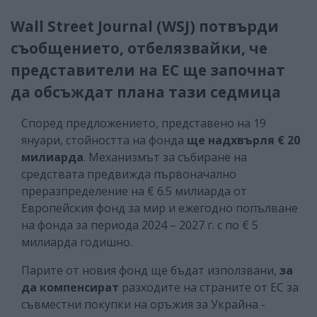
Wall Street Journal (WSJ) потвърди
съобщението, отбелязвайки, че
представители на ЕС ще започнат
да обсъждат плана тази седмица
Според предложението, представено на 19
януари, стойността на фонда
ще надхвърля € 20
милиарда
. Механизмът за събиране на
средствата предвижда първоначално
преразпределение на € 6.5 милиарда от
Европейския фонд за мир и ежегодно попълване
на фонда за периода 2024 – 2027 г. с по € 5
милиарда годишно.
Парите от новия фонд ще бъдат използвани,
за
да компенсират
разходите на страните от ЕС за
съвместни покупки на оръжия за Украйна -