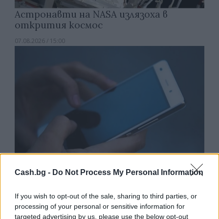
Астронавти на NASA излязоха в
открития космос
07.08.2026 / 15:00
Cash.bg -
Do Not Process My Personal Information
Франция ще забрани рекламните
If you wish to opt-out of the sale, sharing to third parties, or
обаждания без съгласието на
processing of your personal or sensitive information for
абонатите от 11 август
targeted advertising by us, please use the below opt-out