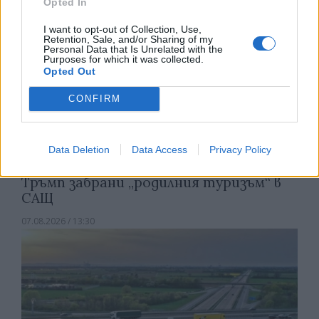
Opted In
I want to opt-out of Collection, Use,
Retention, Sale, and/or Sharing of my
Personal Data that Is Unrelated with the
Purposes for which it was collected.
Opted Out
CONFIRM
Data Deletion
Data Access
Privacy Policy
Тръмп забрани „родилния туризъм“ в
САЩ
07.08.2026 / 13:30