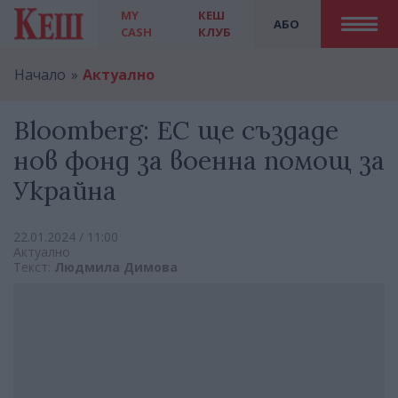
MY
КЕШ
АБО
CASH
КЛУБ
Начало
Актуално
Bloomberg: ЕС ще създаде
нов фонд за военна помощ за
Украйна
22.01.2024 / 11:00
Актуално
Текст:
Людмила Димова