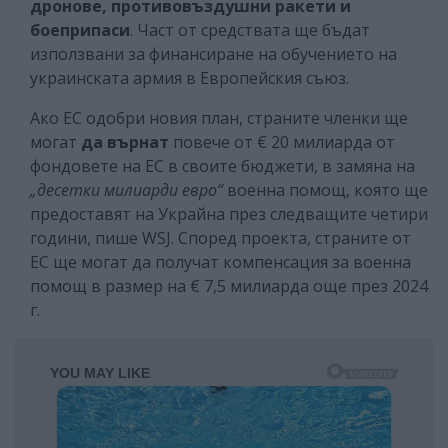
дронове, противовъздушни ракети и
боеприпаси
. Част от средствата ще бъдат
използвани за финансиране на обучението на
украинската армия в Европейския съюз.
Ако ЕС одобри новия план, страните членки ще
могат
да върнат
повече от € 20 милиарда от
фондовете на ЕС в своите бюджети, в замяна на
„десетки милиарди евро“
военна помощ, която ще
предоставят на Украйна през следващите четири
години, пише WSJ. Според проекта, страните от
ЕС ще могат да получат компенсация за военна
помощ в размер на € 7,5 милиарда още през 2024
г.