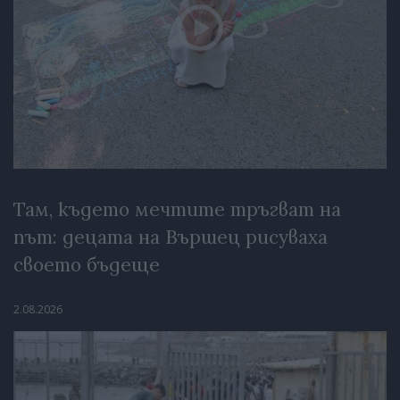
Там, където мечтите тръгват на
път: децата на Вършец рисуваха
своето бъдеще
2.08.2026