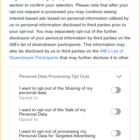
section to confirm your selection. Please note that after your
07.08.2026 / 14:30
opt-out request is processed you may continue seeing
interest-based ads based on personal information utilized by
us or personal information disclosed to third parties prior to
your opt-out. You may separately opt-out of the further
disclosure of your personal information by third parties on the
IAB’s list of downstream participants. This information may
also be disclosed by us to third parties on the
IAB’s List of
Downstream Participants
that may further disclose it to other
third parties.
Personal Data Processing Opt Outs
I want to opt-out of the Sharing of my
personal data.
Opted In
Хирошима призова за мир и
I want to opt-out of the Sale of my
недопускане на нова ядрена трагедия
Personal Data.
Opted In
07.08.2026 / 14:00
I want to opt-out of processing my
Personal Data for Targeted Advertising.