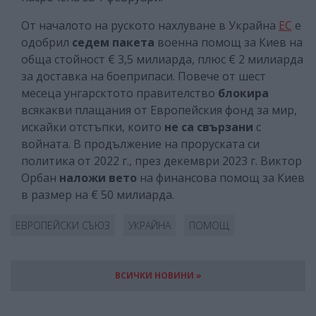
От началото на руското нахлуване в Украйна
ЕС
е
одобрил
седем пакета
военна помощ за Киев на
обща стойност € 3,5 милиарда, плюс € 2 милиарда
за доставка на боеприпаси. Повече от шест
месеца унгарсктото правителство
блокира
всякакви плащания от Европейския фонд за мир,
искайки отстъпки, които
не са свързани
с
войната. В продължение на проруската си
политика от 2022 г., през декември 2023 г. Виктор
Орбан
наложи вето
на финансова помощ за Киев
в размер на € 50 милиарда.
ЕВРОПЕЙСКИ СЪЮЗ
УКРАЙНА
ПОМОЩ
ВСИЧКИ НОВИНИ »