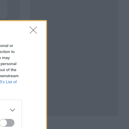
sonal or
ection to
ou may
 personal
out of the
 downstream
B’s List of