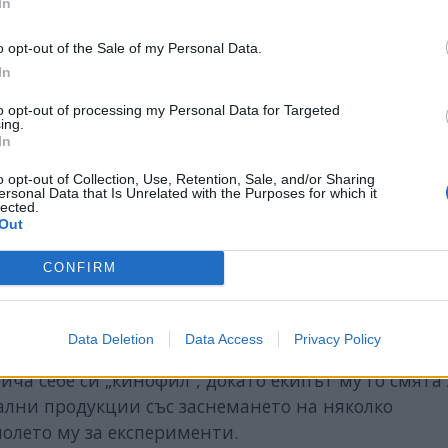
In
o opt-out of the Sale of my Personal Data.
In
to opt-out of processing my Personal Data for Targeted
ing.
In
o opt-out of Collection, Use, Retention, Sale, and/or Sharing
ersonal Data that Is Unrelated with the Purposes for which it
lected.
Out
CONFIRM
Data Deletion
Data Access
Privacy Policy
ез 2021 г. спечели „Златната мечка” на Берлинал
ча себе си „кинофил”, докато екипът му го смята 
ални продукции със заснемането на няколко
полето му за експерименти.