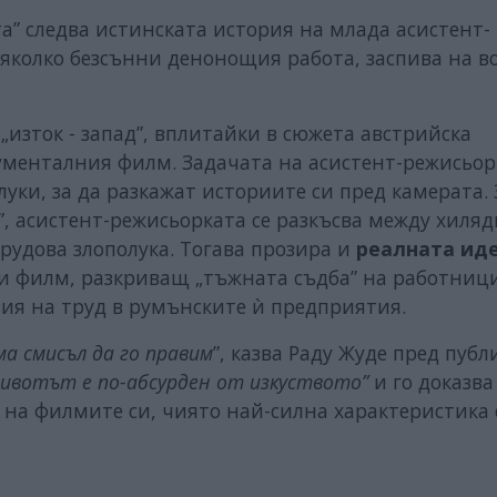
а” следва истинската история на млада асистент-
няколко безсънни денонощия работа, заспива на в
„изток - запад”, вплитайки в сюжета австрийска
менталния филм. Задачата на асистент-режисьор
ки, за да разкажат историите си пред камерата. 
”, асистент-режисьорката се разкъсва между хиляд
трудова злополука. Тогава прозира и
реалната ид
 филм, разкриващ „тъжната съдба” на работници
вия на труд в румънските ѝ предприятия.
ма смисъл да го правим
”, казва Раду Жуде пред публ
ивотът е по-абсурден от изкуството”
и го доказва
 на филмите си, чиято най-силна характеристика 