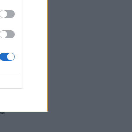
е с
за