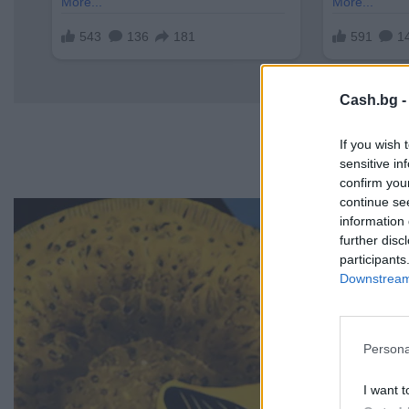
Cash.bg 
If you wish 
sensitive in
confirm you
continue se
information 
further disc
participants
Downstream 
Persona
I want t