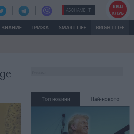
КЕШ
АБО
НАМЕНТ
КЛУБ
ЗНАНИЕ
ГРИЖА
SMART LIFE
BRIGHT LIFE
де
Реклама
Топ новини
Най-новото