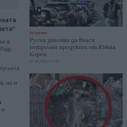
лната
вета”
Актуално
Русия започна да внася
ък в
петролни продукти от Южна
 Раду
Корея.
07.08.2026 / 17:05
 пусната
я, но и
и
 и