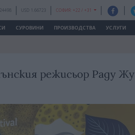
.24498
USD 1.66723
СОФИЯ:
+22 / +31
СИ
СУРОВИНИ
ПРОИЗВОДСТВА
УСЛУГИ
мънския режисьор Раду Жу