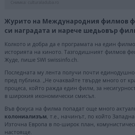
Снимка: culturaladuba.ro
Журито на Международния филмов фе
си наградата и нарече шедьовър филм
Колкото и добра да е програмата на един филмо
историята на киното. Тазгодишният филмов фес
Жуде, пише SWI swissinfo.ch.
Последната му лента получи почти единодушнот
пред публика. „Не очаквайте твърде много от кр
процеса, който ражда един филм, за несигурнос
в широкия икономически смисъл.
Във фокуса на филма попадат още много актуалн
колониализъм
, т.е., начинът, по който Запад
Източна Европа в по-широк план, комунистиче
настояще.