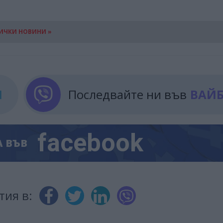
ИЧКИ НОВИНИ »
М
Последвайте ни във
ВАЙ
facebook
А
ВЪВ
тия в: