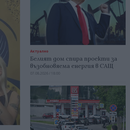
Актуално
Белият дом спира проекти за
възобновяема енергия в САЩ
07.08.2026 / 18:00