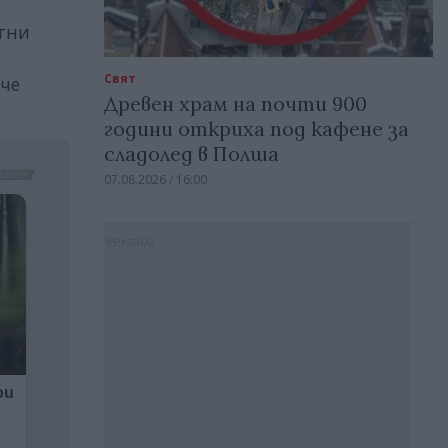
етни
Свят
аче
Древен храм на почти 900
години откриха под кафене за
сладолед в Полша
07.08.2026 / 16:00
Реклама