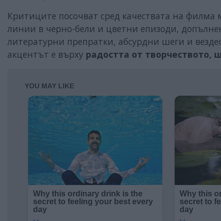
Критиците посочват сред качествата на филма
линии в черно-бели и цветни епизоди, допълнен
литературни препратки, абсурдни шеги и вездес
акцентът е върху
радостта от творчеството, 