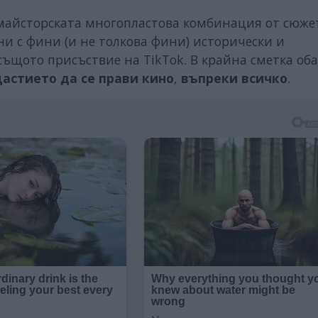
 майсторската многопластова комбинация от сюж
и с фини (и не толкова фини) исторически и
ъщото присъствие на TikTok. В крайна сметка об
щастието да се прави кино
,
въпреки всичко
.