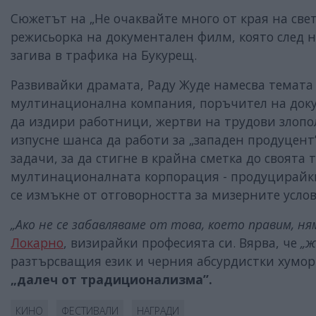
Сюжетът на „Не очаквайте много от края на свет
режисьорка на документален филм, която след 
загива в трафика на Букурещ.
Развивайки драмата, Раду Жуде намесва темата 
мултинационална компания, поръчител на доку
да издири работници, жертви на трудови злополу
изпусне шанса да работи за „западен продуцент
задачи, за да стигне в крайна сметка до своята 
мултинационалната корпорация - продуцирайки
се измъкне от отговорността за мизерните усло
„Ако не се забавляваме от това, което правим, ня
Локарно
, визирайки професията си. Вярва, че
„ж
разтърсващия език и черния абсурдистки хумор
„далеч от традиционализма”.
КИНО
ФЕСТИВАЛИ
НАГРАДИ