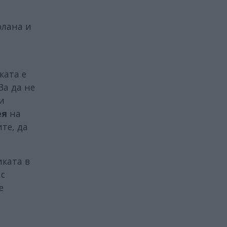
олана и
ката е
За да не
и
ея
на
те, да
иката в
 с
е