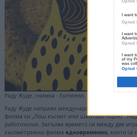
Opted 
I want t
Opted 
I want 
Advertis
Opted 
I want t
of my P
was col
Opted 
Раду Жуде, снимка - Euronews
Раду Жуде направи международно име, откакто пр
филма си „Лош късмет или шантаво порно”. Нари
работохолик. Запълва времето си между две игр
късометражни филма
едновременно,
които са 