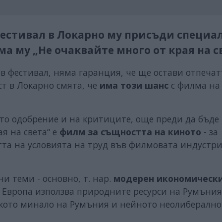
стивал в Локарно му присъди специа
а му „Не очаквайте много от края на с
в фестивал, няма гаранция, че ще остави отпечат
т в Локарно смята, че
има този шанс
с филма на
о одобрение и на критиците, още преди да бъде
ая на света“ е
филм за същността на киното
- за
тта на условията на труд във филмовата индустри
и теми - основно, т. нар.
модерен икономическ
на Европа използва природните ресурси на Румъния
ското минало на Румъния и нейното неолиберално