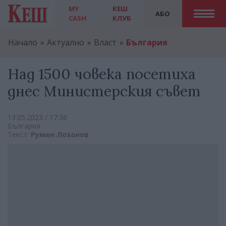
MY
КЕШ
АБО
CASH
КЛУБ
Начало
Актуално
Власт
България
Над 1500 човека посетиха
днес Министерския съвет
13.05.2023 / 17:36
България
Текст:
Румен Лозанов