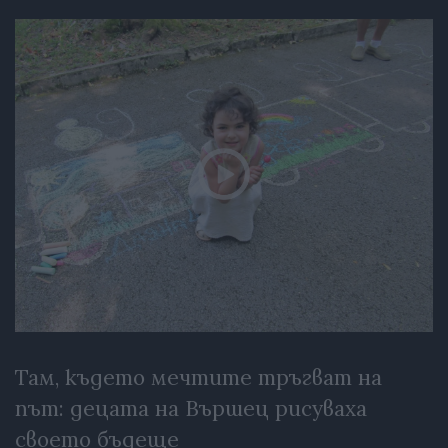
Там, където мечтите тръгват на
път: децата на Вършец рисуваха
своето бъдеще