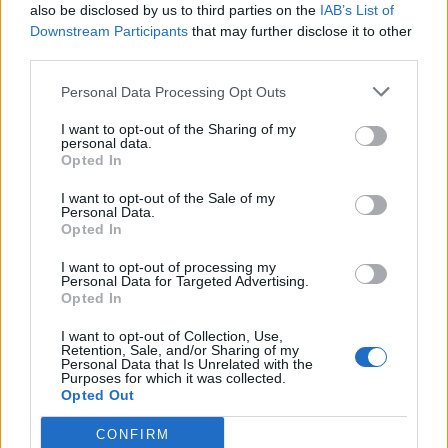
also be disclosed by us to third parties on the
IAB’s List of
Изкуствен интелект за първи път
Downstream Participants
that may further disclose it to other
създаде нови жизнеспособни вируси
third parties.
07.08.2026 / 15:30
Personal Data Processing Opt Outs
I want to opt-out of the Sharing of my
personal data.
Opted In
I want to opt-out of the Sale of my
Personal Data.
Opted In
I want to opt-out of processing my
Personal Data for Targeted Advertising.
Opted In
I want to opt-out of Collection, Use,
Retention, Sale, and/or Sharing of my
Personal Data that Is Unrelated with the
Purposes for which it was collected.
Opted Out
Астронавти на NASA излязоха в
открития космос
CONFIRM