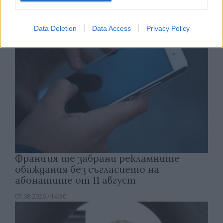
07.08.2026 / 15:00
Data Deletion
Data Access
Privacy Policy
Франция ще забрани рекламните
обаждания без съгласието на
абонатите от 11 август
07.08.2026 / 14:30