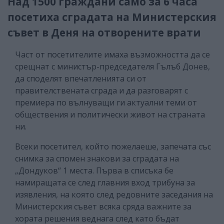
Над 1500 граждани само за 6 часа
посетиха сградата на Министерския
съвет в Деня на отворените врати
Част от посетителите имаха възможността да се
срещнат с министър-председателя Гълъб Донев,
да споделят впечатленията си от
правителствената сграда и да разговарят с
премиера по вълнуващи ги актуални теми от
обществения и политически живот на страната
ни.
Всеки посетител, който пожелаеше, запечата със
снимка за спомен знакови за сградата на
„Дондуков“ 1 места. Първа в списъка бе
намиращата се след главния вход трибуна за
изявления, на която след редовните заседания на
Министерския съвет всяка сряда важните за
хората решения веднага след като бъдат