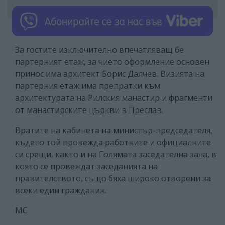
За гостите изключително впечатляващ бе
партерният етаж, за чието оформление основен
принос има архитект Борис Далчев. Визията на
партерния етаж има препратки към
архитектурата на Рилския манастир и фрагменти
от манастирските църкви в Преслав.
Вратите на кабинета на министър-председателя,
където той провежда работните и официалните
си срещи, както и на Голямата заседателна зала, в
която се провеждат заседанията на
правителството, също бяха широко отворени за
всеки един гражданин.
МС