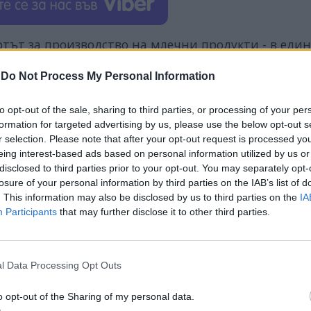
ртът за производство на млечни продукти - в един
дин килограм кашкавал - 10 литра мляко.
-
Do Not Process My Personal Information
да продаваме на обявените цени и да бъдем на печ
 пазара. Затова планираме и инвестиции в
разширява
to opt-out of the sale, sharing to third parties, or processing of your per
formation for targeted advertising by us, please use the below opt-out s
т на българските граждани да пазаруват на тези це
r selection. Please note that after your opt-out request is processed y
ев.
eing interest-based ads based on personal information utilized by us or
disclosed to third parties prior to your opt-out. You may separately opt-
ти на Ел Би Булгарикум от днес е
12,90 лева
, а та
losure of your personal information by third parties on the IAB’s list of
директор на “Ел Би Булгарикум” Владимир Русев 
. This information may also be disclosed by us to third parties on the
IA
Participants
that may further disclose it to other third parties.
l Data Processing Opt Outs
ИЧКИ НОВИНИ »
o opt-out of the Sharing of my personal data.