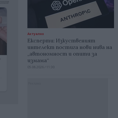
Актуално
Експерти: Изкуственият
интелект постига нови нива на
„автономност и опити за
измама“
05.08.2026 / 11:30
Реклама