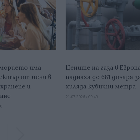
морието има
Цените на газа в Европ
ектър от цени в
паднаха до 681 долара з
 хранене и
хиляда кубични метра
ане
21.07.2026 / 09:49
30
Previous
Previous