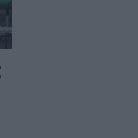
а
Цените на природния газ в
а
Европа ускориха ръста си
до близо 4%
17.07.2026 / 16:47