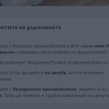
уктите на държавната
ещи с български производители и вече имаме
нови д
цените
и запазване на печалбата на дружеството
”.
Булгарикум” Владимир Русев в сутрешния блок на
ало Ел Би да работи
на загуба,
като е сключило
 мляко.
рите с
българските производители
, защото Ел Би
ев. Това ще позволи и трайно намаление на цените