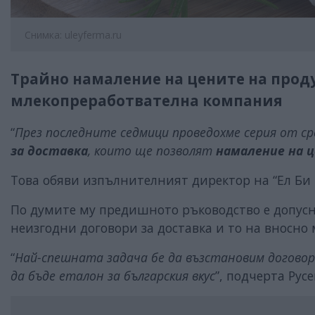
Снимка: uleyferma.ru
Трайно намаление на цените на прод
млекопреработвателна компания
“
През последните седмици проведохме серия от ср
за доставка
, които ще позволят
намаление на 
Това обяви изпълнителният директор на “Ел Би 
По думите му предишното ръководство е допусн
неизгодни договори за доставка и то на вносно
“
Най-спешната задача бе да възстановим догово
да бъде еталон за българския вкус
”, подчерта Рус