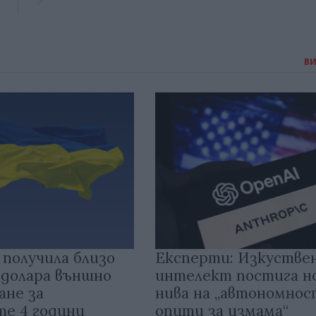
В
 получила близо
Експерти: Изкустве
 долара външно
интелект постига н
ане за
нива на „автономнос
те 4 години
опити за измама“