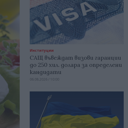
Институции
САЩ въвеждат визови гаранции
до 250 хил. долара за определени
кандидати
06.08.2026 / 10:00