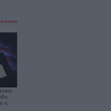
ИЖ ВСИЧКИ
ният
ови
т и