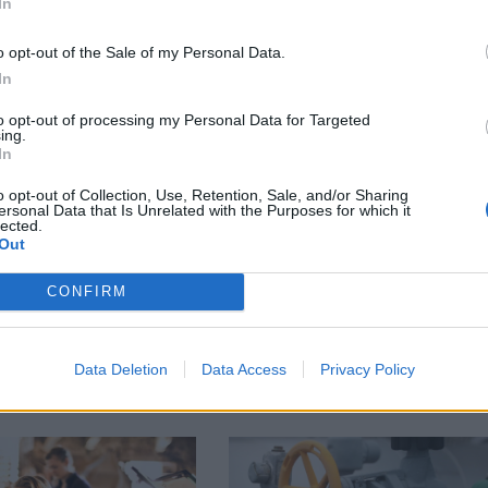
In
o opt-out of the Sale of my Personal Data.
М
Последвайте ни във
ВАЙ
In
to opt-out of processing my Personal Data for Targeted
ing.
In
facebook
А
ВЪВ
o opt-out of Collection, Use, Retention, Sale, and/or Sharing
ersonal Data that Is Unrelated with the Purposes for which it
lected.
Out
тия в:
CONFIRM
Data Deletion
Data Access
Privacy Policy