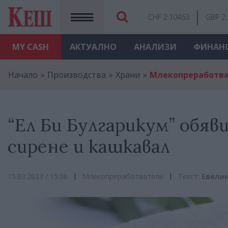
CHF 2.10463
GBP 2
MY
CASH
АКТУАЛНО
АНАЛИЗИ
ФИНАН
Начало
Производства
Храни
Млекопреработв
“Ел Би Булгарикум” обяв
сирене и кашкавал
15.03.2023 / 15:00
Млекопреработватели
Текст:
Евелин