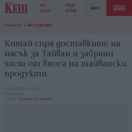
MY
КЕШ
АБО
CASH
КЛУБ
Начало
Актуално
Китай спря доставките на
пясък за Тайван и забрани
част от вноса на тайвански
продукти
03.08.2022 / 09:26
Актуално
Текст:
Румен Лозанов