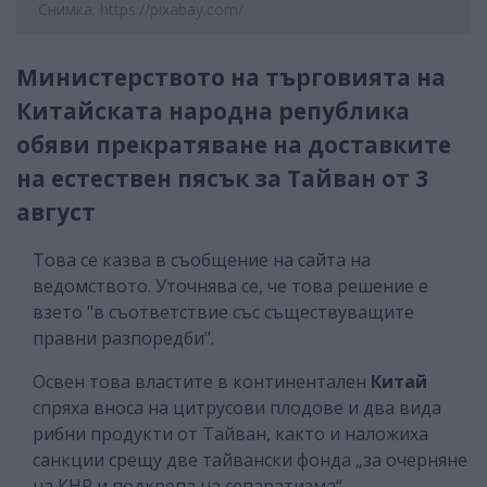
Снимка: https://pixabay.com/
Министерството на търговията на
Китайската народна република
обяви прекратяване на доставките
на естествен пясък за Тайван от 3
август
Това се казва в съобщение на сайта на
ведомството. Уточнява се, че това решение е
взето "в съответствие със съществуващите
правни разпоредби".
Освен това властите в континентален
Китай
спряха вноса на цитрусови плодове и два вида
рибни продукти от Тайван, както и наложиха
санкции срещу две тайвански фонда „за очерняне
на КНР и подкрепа на сепаратизма“.