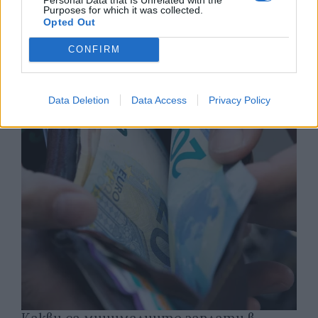
Purposes for which it was collected.
Opted Out
Изпълнителният директор на Revolut
CONFIRM
може да стане най-богатият
европеец
06.08.2026 / 13:00
Data Deletion
Data Access
Privacy Policy
Какви са минималните заплати в