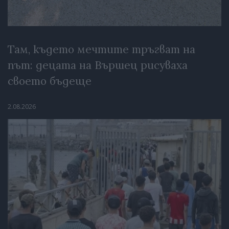
Там, където мечтите тръгват на
път: децата на Вършец рисуваха
своето бъдеще
2.08.2026