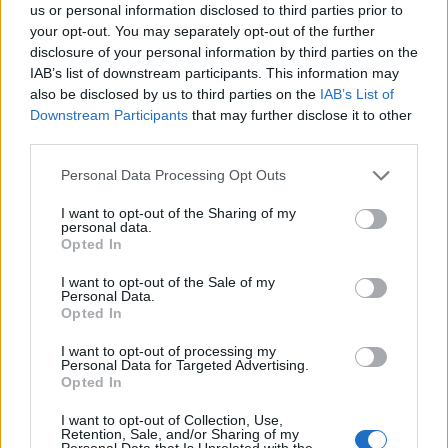
us or personal information disclosed to third parties prior to
your opt-out. You may separately opt-out of the further
disclosure of your personal information by third parties on the
IAB’s list of downstream participants. This information may
also be disclosed by us to third parties on the
IAB’s List of
Спадането на Дунав принуди Румъния
Downstream Participants
that may further disclose it to other
third parties.
да възобнови работата на въглищна
електроцентрала
Personal Data Processing Opt Outs
06.08.2026 / 15:30
I want to opt-out of the Sharing of my
personal data.
Opted In
I want to opt-out of the Sale of my
Personal Data.
Opted In
I want to opt-out of processing my
Personal Data for Targeted Advertising.
Opted In
I want to opt-out of Collection, Use,
Retention, Sale, and/or Sharing of my
Personal Data that Is Unrelated with the