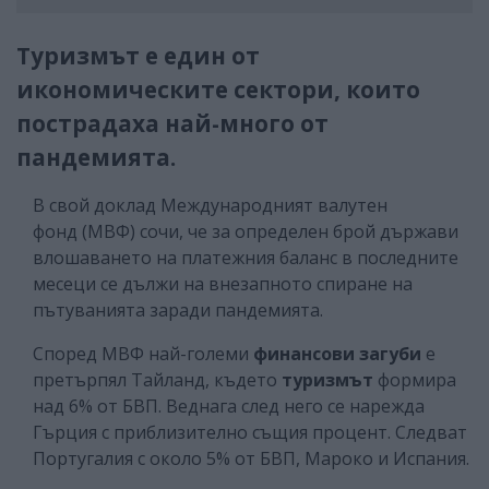
Туризмът е един от
икономическите сектори, които
пострадаха най-много от
пандемията.
В свой доклад Международният валутен
фонд (МВФ) сочи, че за определен брой държави
влошаването на платежния баланс в последните
месеци се дължи на внезапното спиране на
пътуванията заради пандемията.
Според МВФ най-големи
финансови загуби
е
претърпял Тайланд, където
туризмът
формира
над 6% от БВП. Веднага след него се нарежда
Гърция с приблизително същия процент. Следват
Португалия с около 5% от БВП, Мароко и Испания.