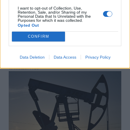
I want to opt-out of Collection, Use,
Retention, Sale, and/or Sharing of my
Personal Data that Is Unrelated with the
Purposes for which it was collected.
Opted Out
CONFIRM
Световните приходи от продажбите
на смартфони достигнаха 109
Data Deletion
Data Access
Privacy Policy
милиарда долара
03.08.2026 / 11:30