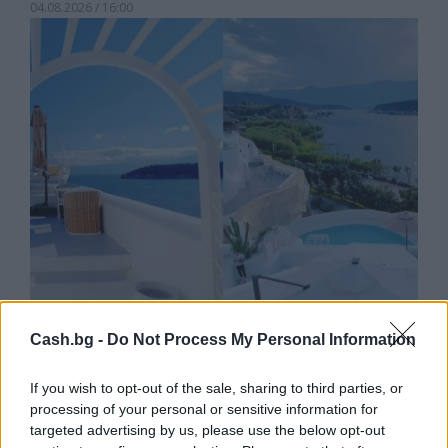
04.08.2026 / 16:00
Китай си построи свой курорт
Санторини
Cash.bg -
Do Not Process My Personal Information
03.08.2026 / 18:36
If you wish to opt-out of the sale, sharing to third parties, or
processing of your personal or sensitive information for
targeted advertising by us, please use the below opt-out