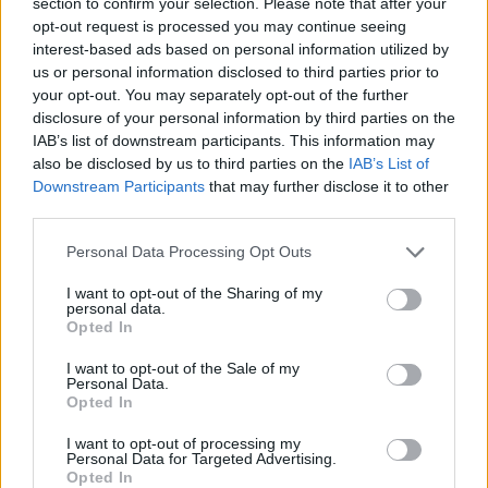
section to confirm your selection. Please note that after your
opt-out request is processed you may continue seeing
interest-based ads based on personal information utilized by
us or personal information disclosed to third parties prior to
your opt-out. You may separately opt-out of the further
disclosure of your personal information by third parties on the
IAB’s list of downstream participants. This information may
also be disclosed by us to third parties on the
IAB’s List of
Downstream Participants
that may further disclose it to other
third parties.
Personal Data Processing Opt Outs
Хакери удариха бизнес-база данни в
Лихтенщайн
I want to opt-out of the Sharing of my
personal data.
03.08.2026 / 14:30
Opted In
I want to opt-out of the Sale of my
Personal Data.
Opted In
I want to opt-out of processing my
Personal Data for Targeted Advertising.
Opted In