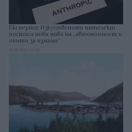
Експерти: Изкуственият интелект
постига нови нива на „автономност и
опити за измама“
05.08.2026 / 11:30