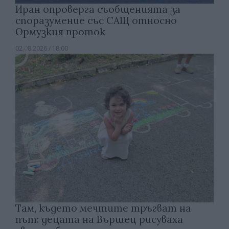
Иран опроверга съобщенията за
споразумение със САЩ относно
Ормузкия проток
02.08.2026 / 18:00
Там, където мечтите тръгват на
път: децата на Вършец рисуваха