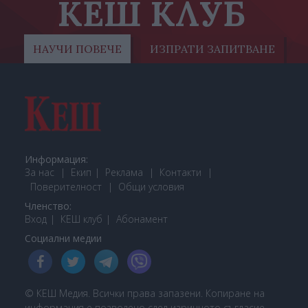
КЕШ КЛУБ
НАУЧИ ПОВЕЧЕ
ИЗПРАТИ ЗАПИТВАНЕ
Информация:
За нас
Екип
Реклама
Контакти
Поверителност
Общи условия
Членство:
Вход
КЕШ клуб
Або
намент
Социални медии
© КЕШ Медия. Всички права запазени. Копиране на
информация е позволено след изричното съгласие