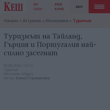
MY
КЕШ
АБО
CASH
КЛУБ
Начало
Актуално
Икономика
Туризъм
Туризмът на Тайланд,
Гърция и Португалия най-
силно засегнат
05.08.2020 / 12:13
Туризъм
Източник: lefigaro
Автор:
Елена Страхилова