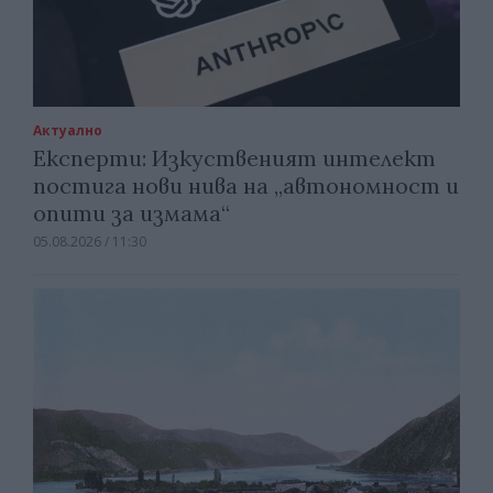
Актуално
Експерти: Изкуственият интелект
постига нови нива на „автономност и
опити за измама“
05.08.2026 / 11:30