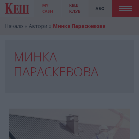
MY
КЕШ
АБО
CASH
КЛУБ
Начало
Автори
Mинка Параскевова
MИНКА
ПАРАСКЕВОВА