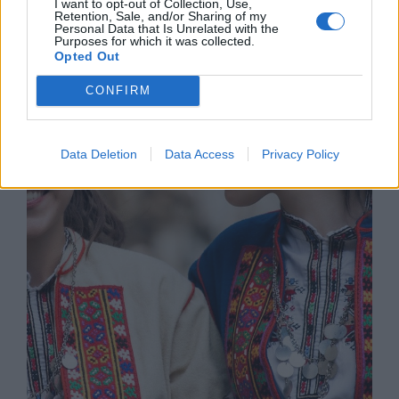
I want to opt-out of Collection, Use,
Retention, Sale, and/or Sharing of my
Personal Data that Is Unrelated with the
Purposes for which it was collected.
Opted Out
CONFIRM
Актуална информация за
епидемичната обстановка на 4
ноември 2020 г.
Data Deletion
Data Access
Privacy Policy
04.11.2020 / 18:35