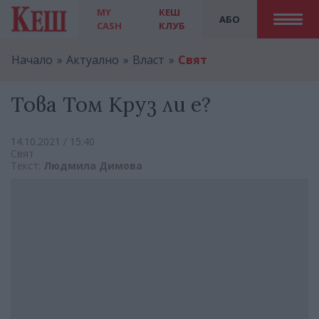
MY
КЕШ
АБО
CASH
КЛУБ
Начало
Актуално
Власт
Свят
Това Том Круз ли е?
14.10.2021 / 15:40
Свят
Текст:
Людмила Димова