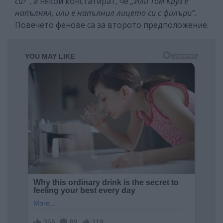
си?"
, а някои констатират, че
„Или Том Круз е
напълнял, или е напълнил лицето си с филъри”.
Повечето фенове са за второто предположение.