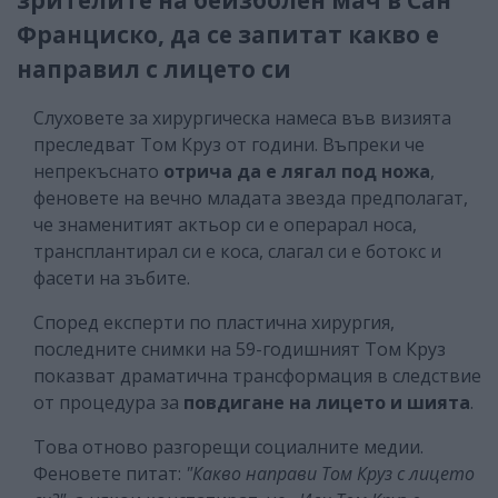
Франциско, да се запитат какво е
направил с лицето си
Слуховете за хирургическа намеса във визията
преследват Том Круз от години. Въпреки че
непрекъснато
отрича да е лягал под ножа
,
феновете на вечно младата звезда предполагат,
че знаменитият актьор си е операрал носа,
трансплантирал си е коса, слагал си е ботокс и
фасети на зъбите.
Според експерти по пластична хирургия,
последните снимки на 59-годишният Том Круз
показват драматична трансформация в следствие
от процедура за
повдигане на лицето и шията
.
Това отново разгорещи социалните медии.
Феновете питат:
"Какво направи Том Круз с лицето