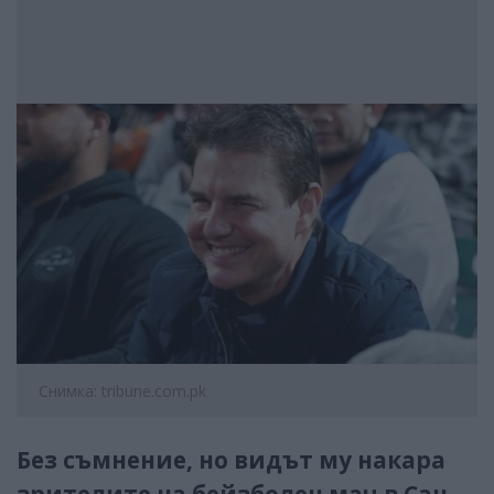
Снимка: tribune.com.pk
Без съмнение, но видът му накара
зрителите на бейзболен мач в Сан