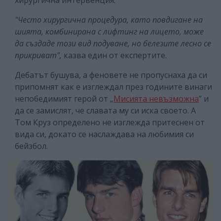
"Често хирургична процедура, като повдигане на
шията, комбинирана с лифтинг на лицето, може
да създаде този вид подуване, но белезите лесно се
прикриват",
казва един от експертите.
Дебатът бушува, а феновете не пропуснаха да си
припомнят как е изглеждал през годините винаги
непобедимият герой от „
Мисията невъзможна
” и
да се замислят, че славата му си иска своето. А
Том Круз определено не изглежда притеснен от
вида си, докато се наслаждава на любимия си
бейзбол.