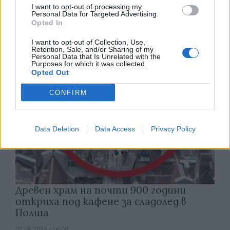
Русия започна да внася петролни
I want to opt-out of processing my
продукти от Южна Корея.
Personal Data for Targeted Advertising.
Opted In
07.08.2026 / 17:05
I want to opt-out of Collection, Use,
Retention, Sale, and/or Sharing of my
Personal Data that Is Unrelated with the
Purposes for which it was collected.
Opted Out
CONFIRM
Data Deletion
Data Access
Privacy Policy
Древен храм на почти 900 години
откриха под кафене за сладолед в
Полша
07.08.2026 / 16:00