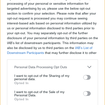
processing of your personal or sensitive information for
targeted advertising by us, please use the below opt-out
section to confirm your selection. Please note that after your
opt-out request is processed you may continue seeing
Белият дом спира проекти за
interest-based ads based on personal information utilized by
възобновяема енергия в САЩ
us or personal information disclosed to third parties prior to
07.08.2026 / 18:00
your opt-out. You may separately opt-out of the further
disclosure of your personal information by third parties on the
IAB’s list of downstream participants. This information may
also be disclosed by us to third parties on the
IAB’s List of
Downstream Participants
that may further disclose it to other
third parties.
Personal Data Processing Opt Outs
I want to opt-out of the Sharing of my
personal data.
Opted In
I want to opt-out of the Sale of my
Personal Data.
Opted In