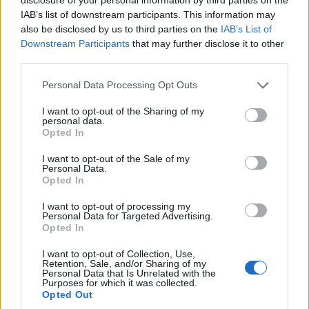
IAB’s list of downstream participants. This information may
also be disclosed by us to third parties on the
IAB’s List of
Downstream Participants
that may further disclose it to other
third parties.
Изкуствен интелект за първи път
създаде нови жизнеспособни вируси
Personal Data Processing Opt Outs
07.08.2026 / 15:30
I want to opt-out of the Sharing of my
personal data.
Opted In
I want to opt-out of the Sale of my
Personal Data.
Opted In
I want to opt-out of processing my
Personal Data for Targeted Advertising.
Opted In
I want to opt-out of Collection, Use,
Retention, Sale, and/or Sharing of my
Personal Data that Is Unrelated with the
Purposes for which it was collected.
Opted Out