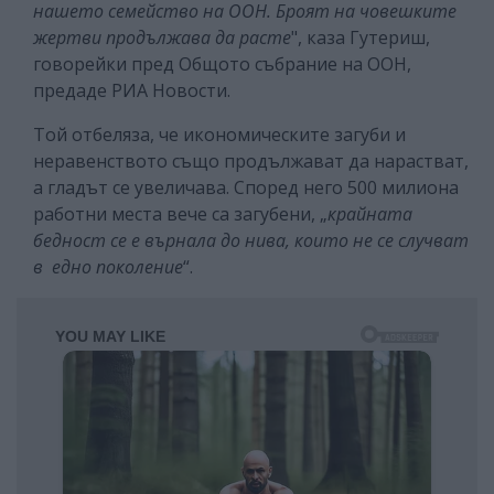
нашето семейство на ООН. Броят на човешките
жертви продължава да расте
", каза Гутериш,
говорейки пред Общото събрание на ООН,
предаде РИА Новости.
Той отбеляза, че икономическите загуби и
неравенството също продължават да нарастват,
а гладът се увеличава. Според него 500 милиона
работни места вече са загубени, „
крайната
бедност се е върнала до нива, които не се случват
в едно поколение
“.