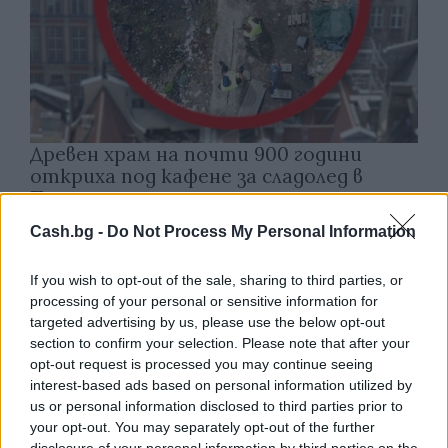
Древен храм на почти 900 години
откриха под кафене за сладолед в
Полша
07.08.2026 / 16:00
Cash.bg -
Do Not Process My Personal Information
If you wish to opt-out of the sale, sharing to third parties, or
processing of your personal or sensitive information for
targeted advertising by us, please use the below opt-out
section to confirm your selection. Please note that after your
opt-out request is processed you may continue seeing
interest-based ads based on personal information utilized by
us or personal information disclosed to third parties prior to
your opt-out. You may separately opt-out of the further
disclosure of your personal information by third parties on the