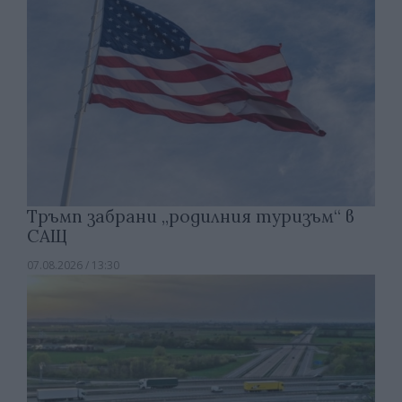
Тръмп забрани „родилния туризъм“ в
САЩ
07.08.2026 / 13:30