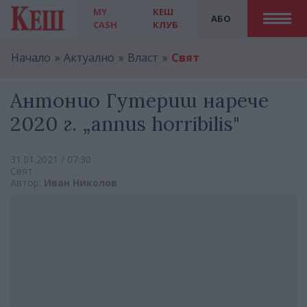
MY
КЕШ
АБО
CASH
КЛУБ
Начало
Актуално
Власт
Свят
Антонио Гутериш нарече
2020 г. „аnnus horribilis"
31.01.2021 / 07:30
Свят
Автор:
Иван Николов