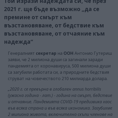
Той изрази надеждата си, че през
2021 г. ще бъде възможно „да се
премине от смърт към
възстановяване, от бедствие към
възстановяване, от отчаяние към
надежда“
Генералният
секретар
на
ООН
Антонио Гутериш
заяви, че 2 милиона души са загинали заради
пандемията от коронавируса, 500 милиона души
са загубили работата си, а природните бедствия
струват на човечеството 210 милиарда долара.
„2020 г. се превърна в глобален annus horribilis
(ужасна година - лат.) - година на смърт, бедствие
и отчаяние. Пандемията COVID-19 предизвика хаос
във всяка страна и във всяка икономика. Загубихме
2 милиона живота, включително скъпи членове на