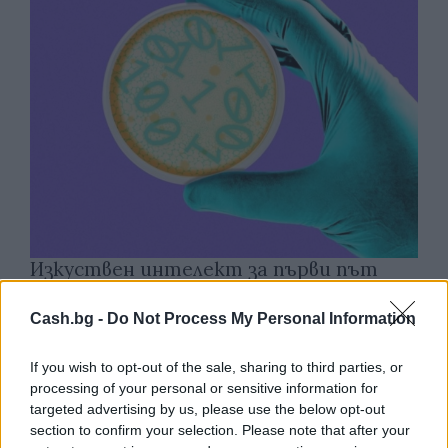
Изкуствен интелект за първи път
създаде нови жизнеспособни вируси
Cash.bg -
Do Not Process My Personal Information
07.08.2026 / 15:30
If you wish to opt-out of the sale, sharing to third parties, or
processing of your personal or sensitive information for
targeted advertising by us, please use the below opt-out
section to confirm your selection. Please note that after your