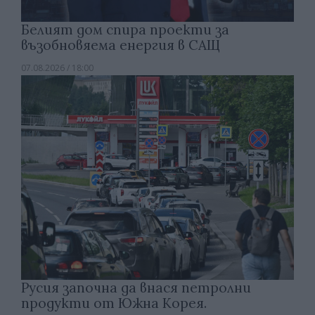
Белият дом спира проекти за
възобновяема енергия в САЩ
07.08.2026 / 18:00
Русия започна да внася петролни
продукти от Южна Корея.