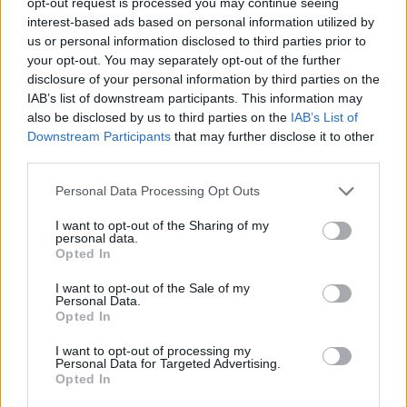
opt-out request is processed you may continue seeing
interest-based ads based on personal information utilized by
us or personal information disclosed to third parties prior to
your opt-out. You may separately opt-out of the further
disclosure of your personal information by third parties on the
IAB’s list of downstream participants. This information may
also be disclosed by us to third parties on the
IAB’s List of
Downstream Participants
that may further disclose it to other
third parties.
Астронавти на NASA излязоха в
открития космос
Personal Data Processing Opt Outs
07.08.2026 / 15:00
I want to opt-out of the Sharing of my
personal data.
Opted In
I want to opt-out of the Sale of my
Personal Data.
Opted In
I want to opt-out of processing my
Personal Data for Targeted Advertising.
Opted In