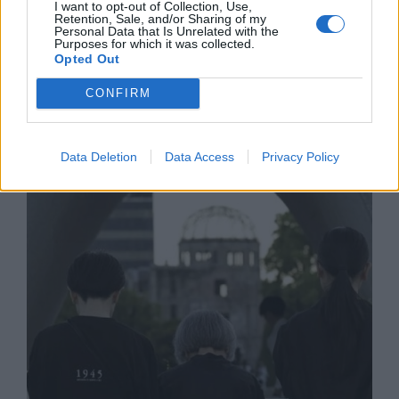
I want to opt-out of Collection, Use,
Retention, Sale, and/or Sharing of my
Personal Data that Is Unrelated with the
Purposes for which it was collected.
Opted Out
Франция ще забрани рекламните
CONFIRM
обаждания без съгласието на
абонатите от 11 август
Data Deletion
Data Access
Privacy Policy
07.08.2026 / 14:30