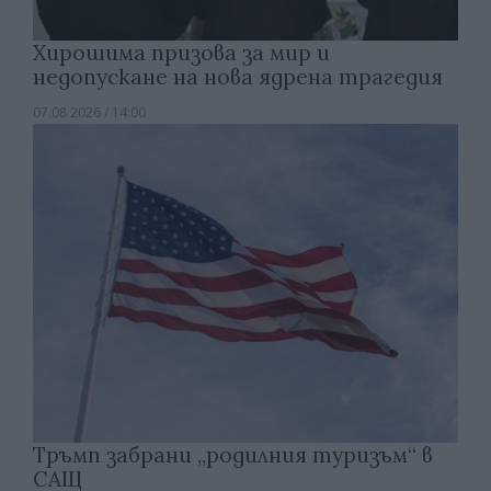
Хирошима призова за мир и
недопускане на нова ядрена трагедия
07.08.2026 / 14:00
Тръмп забрани „родилния туризъм“ в
САЩ