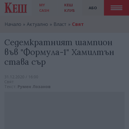
MY
КЕШ
АБО
CASH
КЛУБ
Начало
Актуално
Власт
Свят
Седемкратният шампион
във "Формула-1" Хамилтън
става сър
31.12.2020 / 16:00
Свят
Текст:
Румен Лозанов