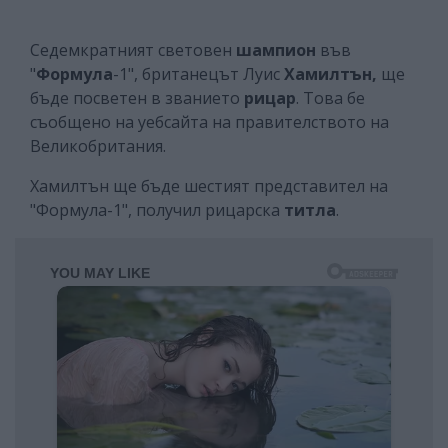
Седемкратният световен
шампион
във
"
Формула
-1", британецът Луис
Хамилтън,
ще
бъде посветен в званието
рицар
. Това бе
съобщено на уебсайта на правителството на
Великобритания.
Хамилтън ще бъде шестият представител на
"Формула-1", получил рицарска
титла
.