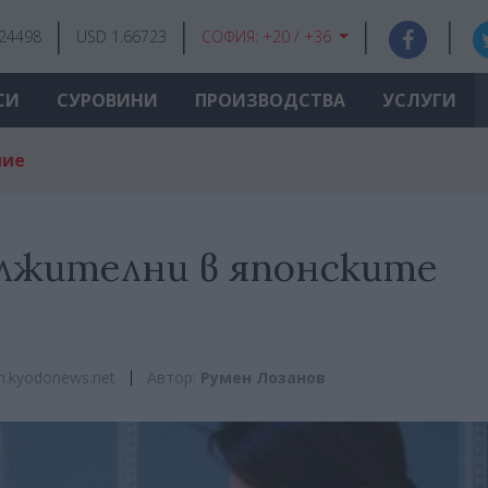
.24498
USD 1.66723
СОФИЯ:
+20 / +36
СИ
СУРОВИНИ
ПРОИЗВОДСТВА
УСЛУГИ
ние
лжителни в японските
sh.kyodonews.net
Автор:
Румен Лозанов