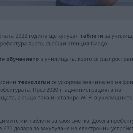
ебната 2022 година ще купуват
таблети
за училищ
префектура Хього, съобщи агенция Киодо.
йн обучението
в училищата, което се разпростра
ционни
технологии
се ускорява значително на фон
ефектурата. През 2020 г. администрацията на
ищата, а също така инсталира Wi-Fi в училищните
димите им таблети за своя сметка. Досега префект
 670 долара за закупуване на електронни устройс