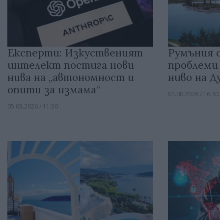
Експерти: Изкуственият
Румъния с
интелект постига нови
проблеми
нива на „автономност и
ниво на Д
опити за измама“
04.08.2026 / 16:30
05.08.2026 / 11:30