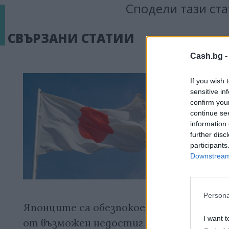
Сподели тази ста
СВЪРЗАНИ СТАТИИ
Cash.bg 
If you wish 
sensitive in
confirm you
continue se
information 
further disc
participants
Downstream 
Persona
Японците са обезпокоени
В Япония 
I want t
от възможен недостиг на
най-голя