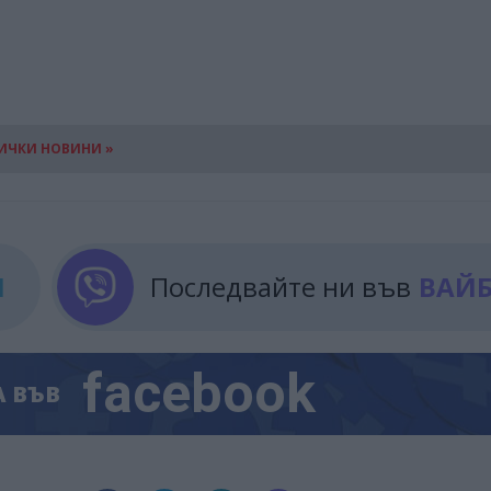
ИЧКИ НОВИНИ »
М
Последвайте ни във
ВАЙ
facebook
А
ВЪВ