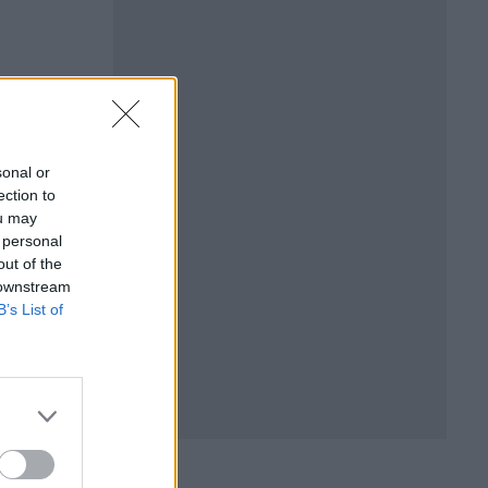
sonal or
ection to
ou may
 personal
out of the
 downstream
B’s List of
ат
Япония рестартира най-
а
голямата атомна