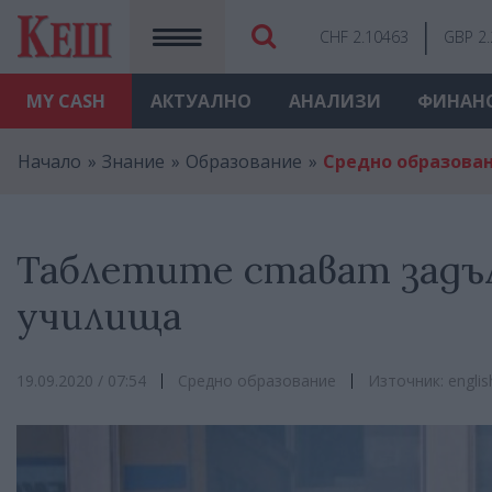
CHF 2.10463
GBP 2
MY
CASH
АКТУАЛНО
АНАЛИЗИ
ФИНАН
Начало
Знание
Образование
Средно образова
Таблетите стават задъ
училища
19.09.2020 / 07:54
Средно образование
Източник: engli