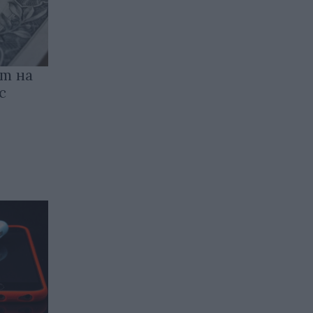
т на
с