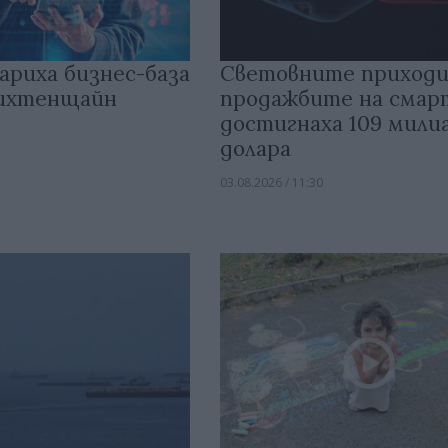
ариха бизнес-база
Световните приходи
Лихтенщайн
продажбите на сма
достигнаха 109 мили
долара
03.08.2026 / 11:30