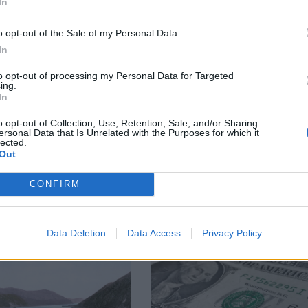
In
еше включен в
производство на диспл
o opt-out of the Sale of my Personal Data.
07.03.2026 / 19:00
In
00
to opt-out of processing my Personal Data for Targeted
ing.
In
Previous
Previous
o opt-out of Collection, Use, Retention, Sale, and/or Sharing
ersonal Data that Is Unrelated with the Purposes for which it
lected.
Out
CONFIRM
В
Data Deletion
Data Access
Privacy Policy