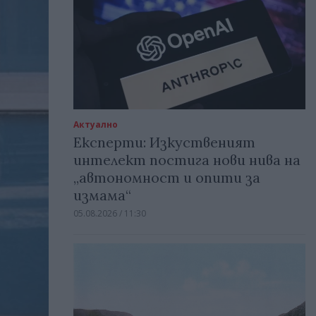
Актуално
Експерти: Изкуственият
интелект постига нови нива на
„автономност и опити за
измама“
05.08.2026 / 11:30