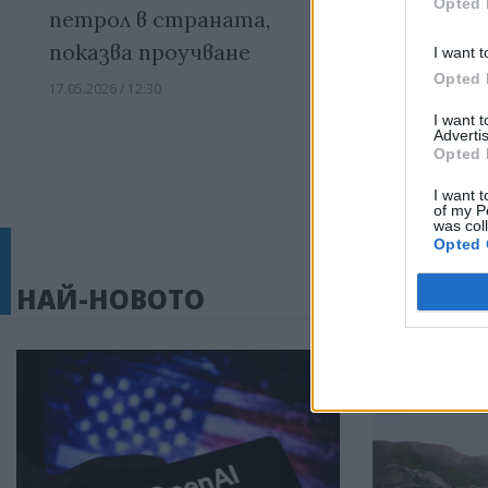
Opted 
петрол в страната,
отново б
показва проучване
мрежата
I want t
Opted 
17.05.2026 / 12:30
22.03.2026 / 19:
I want 
Advertis
Opted 
I want t
of my P
was col
Opted 
НАЙ-НОВОТО