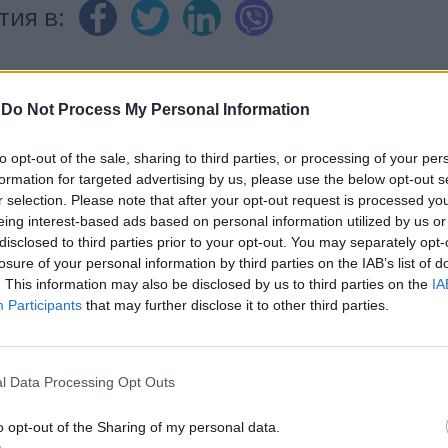
тия в:
-
Do Not Process My Personal Information
to opt-out of the sale, sharing to third parties, or processing of your per
formation for targeted advertising by us, please use the below opt-out s
r selection. Please note that after your opt-out request is processed y
eing interest-based ads based on personal information utilized by us or
disclosed to third parties prior to your opt-out. You may separately opt-
losure of your personal information by third parties on the IAB’s list of
. This information may also be disclosed by us to third parties on the
IA
Participants
that may further disclose it to other third parties.
l Data Processing Opt Outs
енергоблок на
САЩ и Япония обсъжд
o opt-out of the Sharing of my personal data.
мата в света АЕЦ
създаването на завод з