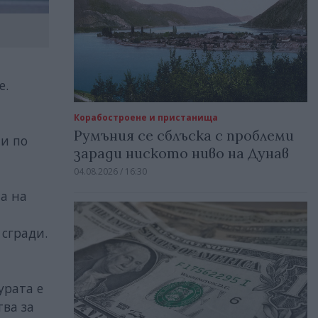
е.
Корабостроене и пристанища
Румъния се сблъска с проблеми
ни по
заради ниското ниво на Дунав
04.08.2026 / 16:30
а на
 сгради.
урата е
тва за