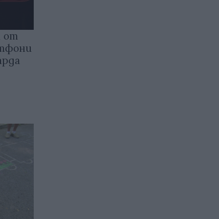
 от
ртфони
арда