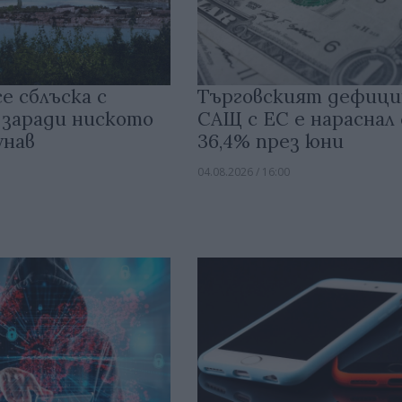
е сблъска с
Търговският дефици
 заради ниското
САЩ с ЕС е нараснал 
унав
36,4% през юни
04.08.2026 / 16:00