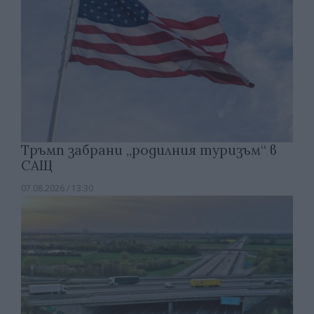
Тръмп забрани „родилния туризъм“ в
САЩ
07.08.2026 / 13:30