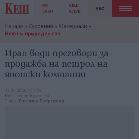
MY
КЕШ
АБО
CASH
КЛУБ
Начало
Суровини
Материали
Нефт и природен газ
Иран води преговори за
продажба на петрол на
японски компании
03.07.2026 / 17:00
Нефт и природен газ
Текст:
Евелина Георгиева