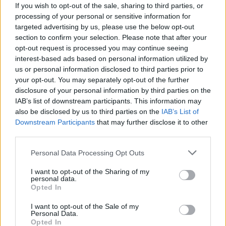
If you wish to opt-out of the sale, sharing to third parties, or
processing of your personal or sensitive information for
targeted advertising by us, please use the below opt-out
Изкуствен интелект за първи път
section to confirm your selection. Please note that after your
създаде нови жизнеспособни вируси
opt-out request is processed you may continue seeing
interest-based ads based on personal information utilized by
07.08.2026 / 15:30
us or personal information disclosed to third parties prior to
your opt-out. You may separately opt-out of the further
disclosure of your personal information by third parties on the
IAB’s list of downstream participants. This information may
also be disclosed by us to third parties on the
IAB’s List of
Downstream Participants
that may further disclose it to other
third parties.
Personal Data Processing Opt Outs
I want to opt-out of the Sharing of my
personal data.
Opted In
I want to opt-out of the Sale of my
Personal Data.
Астронавти на NASA излязоха в
Opted In