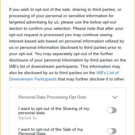
If you wish to opt-out of the sale, sharing to third parties, or
Изкуствен интелект за първи път
processing of your personal or sensitive information for
създаде нови жизнеспособни вируси
targeted advertising by us, please use the below opt-out
section to confirm your selection. Please note that after your
07.08.2026 / 15:30
opt-out request is processed you may continue seeing
interest-based ads based on personal information utilized by
us or personal information disclosed to third parties prior to
your opt-out. You may separately opt-out of the further
disclosure of your personal information by third parties on the
IAB’s list of downstream participants. This information may
also be disclosed by us to third parties on the
IAB’s List of
Downstream Participants
that may further disclose it to other
third parties.
Personal Data Processing Opt Outs
I want to opt-out of the Sharing of my
personal data.
Opted In
Астронавти на NASA излязоха в
I want to opt-out of the Sale of my
открития космос
Personal Data.