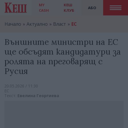
MY
КЕШ
АБО
CASH
КЛУБ
Начало
Актуално
Власт
ЕС
Външните министри на ЕС
ще обсъдят кандидатури за
ролята на преговарящ с
Русия
20.05.2026 / 11:30
ЕС
Текст:
Евелина Георгиева