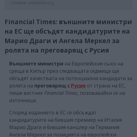
Снимка: wikipedia.org
Financial Times: външните министри
на ЕС ще обсъдят кандидатурите на
Марио Драги и Ангела Меркел за
ролята на преговарящ с Русия
Външните министри
на Европейския съюз на
среща в Кипър през следващата седмица ще
обсъдят качествата на потенциални кандидати за
ролята на
преговарящ с
Русия
от страна на ЕС,
пише вестник
Financial Times
, позовавайки се на
източници.
Според изданието в ЕС се обсъждат
кандидатурите на бившия премиер на Италия
Марио Драги и бившия канцлер на Германия
Ангела Меркел за позицията на европейски