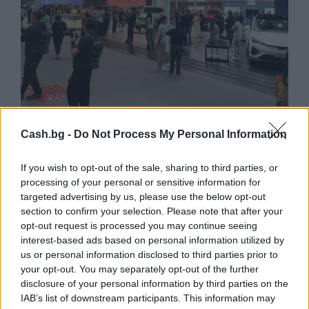
Износът на електромобили от Китай
е нараснал със 120%
Cash.bg -
Do Not Process My Personal Information
06.08.2026 / 16:30
If you wish to opt-out of the sale, sharing to third parties, or
processing of your personal or sensitive information for
targeted advertising by us, please use the below opt-out
section to confirm your selection. Please note that after your
opt-out request is processed you may continue seeing
interest-based ads based on personal information utilized by
us or personal information disclosed to third parties prior to
your opt-out. You may separately opt-out of the further
disclosure of your personal information by third parties on the
IAB’s list of downstream participants. This information may