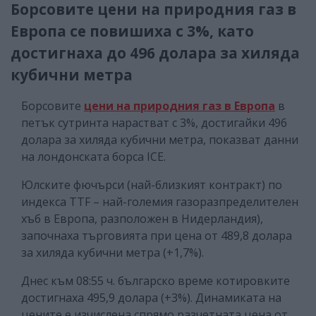
Борсовите цени на природния газ в
Европа се повишиха с 3%, като
достигнаха до 496 долара за хиляда
кубични метра
Борсовите
цени на природния газ в Европа
в
петък сутринта нарастват с 3%, достигайки 496
долара за хиляда кубични метра, показват данни
на лондонската борса ICE.
Юлските фючърси (най-близкият контракт) по
индекса TTF – най-големия газоразпределителен
хъб в Европа, разположен в Нидерландия),
започнаха търговията при цена от 489,8 долара
за хиляда кубични метра (+1,7%).
Днес към 08:55 ч. българско време котировките
достигнаха 495,9 долара (+3%). Динамиката на
цените е изчислена спрямо разчетната цена от