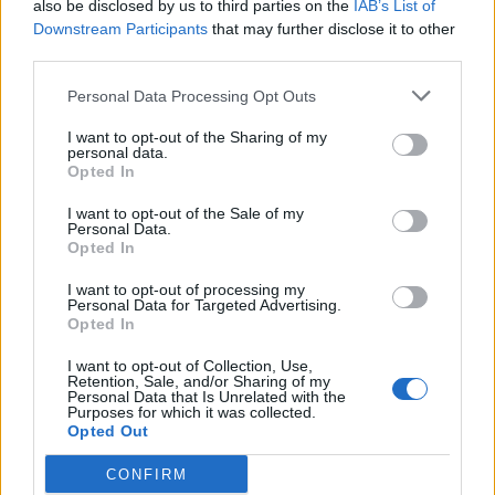
also be disclosed by us to third parties on the
IAB’s List of
Downstream Participants
that may further disclose it to other
third parties.
Ню Йорк стана 14-ият щат на САЩ, в
Personal Data Processing Opt Outs
който е разрешена евтаназията
I want to opt-out of the Sharing of my
06.08.2026 / 16:00
personal data.
Opted In
I want to opt-out of the Sale of my
Personal Data.
Opted In
I want to opt-out of processing my
Personal Data for Targeted Advertising.
Opted In
I want to opt-out of Collection, Use,
Retention, Sale, and/or Sharing of my
Personal Data that Is Unrelated with the
Purposes for which it was collected.
Opted Out
CONFIRM