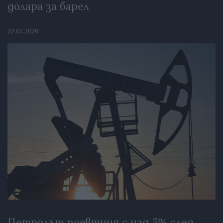
долара за барел
22.07.2026
Петролът поевтиня с над 5% след