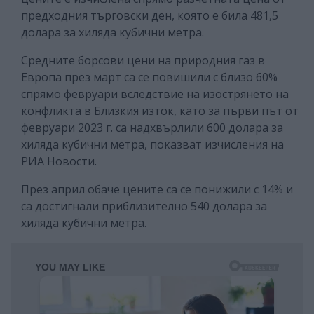
предходния търговски ден, която е била 481,5
долара за хиляда кубични метра.
Средните борсови цени на природния газ в
Европа през март са се повишили с близо 60%
спрямо февруари вследствие на изострянето на
конфликта в Близкия изток, като за първи път от
февруари 2023 г. са надхвърлили 600 долара за
хиляда кубични метра, показват изчисления на
РИА Новости.
През април обаче цените са се понижили с 14% и
са достигнали приблизително 540 долара за
хиляда кубични метра.