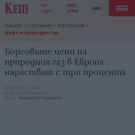
MY
КЕШ
АБО
CASH
КЛУБ
Начало
Суровини
Материали
Нефт и природен газ
Борсовите цени на
природния газ в Европа
нарастват с три процента
19.06.2026 / 11:30
Нефт и природен газ
Текст:
Евелина Георгиева