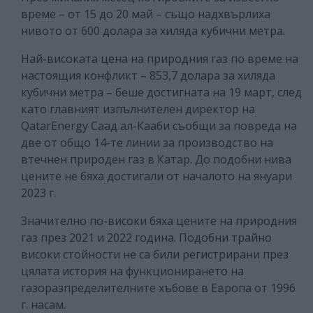
време – от 15 до 20 май – също надхвърлиха
нивото от 600 долара за хиляда кубични метра.
Най-високата цена на природния газ по време на
настоящия конфликт – 853,7 долара за хиляда
кубични метра – беше достигната на 19 март, след
като главният изпълнителен директор на
QatarEnergy Саад ал-Кааби съобщи за повреда на
две от общо 14-те линии за производство на
втечнен природен газ в Катар. До подобни нива
цените не бяха достигали от началото на януари
2023 г.
Значително по-високи бяха цените на природния
газ през 2021 и 2022 година. Подобни трайно
високи стойности не са били регистрирани през
цялата история на функционирането на
газоразпределителните хъбове в Европа от 1996
г. насам.