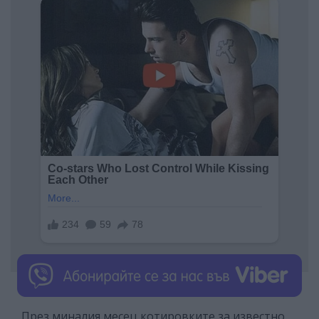
През миналия месец котировките за известно