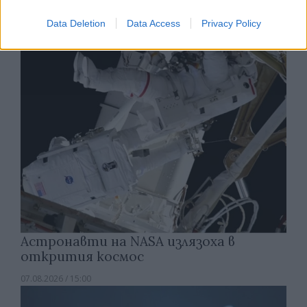
създаде нови жизнеспособни вируси
Data Deletion
Data Access
Privacy Policy
07.08.2026 / 15:30
Астронавти на NASA излязоха в
открития космос
07.08.2026 / 15:00