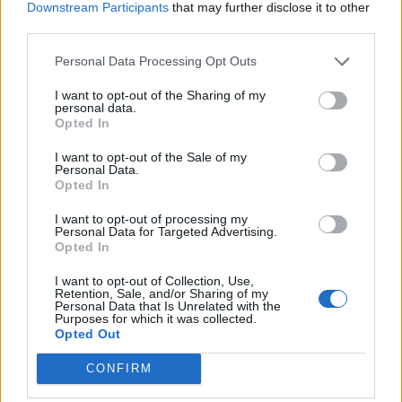
Downstream Participants
that may further disclose it to other
third parties.
Древен храм на почти 900 години
откриха под кафене за сладолед в
Personal Data Processing Opt Outs
Полша
I want to opt-out of the Sharing of my
personal data.
07.08.2026 / 16:00
Opted In
I want to opt-out of the Sale of my
Personal Data.
Opted In
I want to opt-out of processing my
Personal Data for Targeted Advertising.
Opted In
I want to opt-out of Collection, Use,
Retention, Sale, and/or Sharing of my
Personal Data that Is Unrelated with the
Purposes for which it was collected.
Opted Out
CONFIRM
Изкуствен интелект за първи път