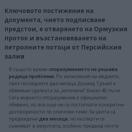
Ключовото постижение на
документа, чието подписване
предстои, е отварянето на Ормузкия
проток и възстановяването на
петролните потоци от Персийския
залив
В същото време
споразумението не решава
редица проблеми
. По изчисления на медиите,
през последните два месеца Доналд Тръмп е
обявявал сделката за „изпечена“ близо 40 пъти.
Сега мирното споразумение е официално
обявено, но все още не са постигнати конкретни
договорености по ключови теми. За целта са
предвидени
два месеца
, но експерти се
съмняват в резултата, особено предвид почти