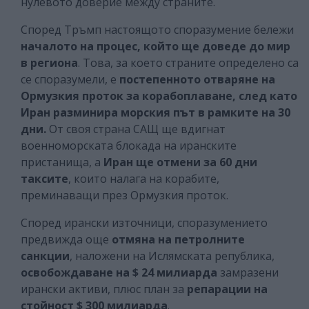
нулевото доверие между страните.
Според Тръмп настоящото споразумение бележи
началото на процес, който ще доведе до мир
в региона
. Това, за което страните определено са
се споразумели, е
постепенното отваряне на
Ормузкия проток за корабоплаване, след като
Иран разминира морския път в рамките на 30
дни.
От своя страна САЩ ще вдигнат
военноморската блокада на иранските
пристанища, а
Иран ще отмени за 60 дни
таксите
, които налага на корабите,
преминаващи през Ормузкия проток.
Според ирански източници, споразумението
предвижда още
отмяна на петролните
санкции
, наложени на Ислямската република,
освобождаване на $ 24 милиарда
замразени
ирански активи, плюс план за
репарации на
стойност $ 300 милиарда
.