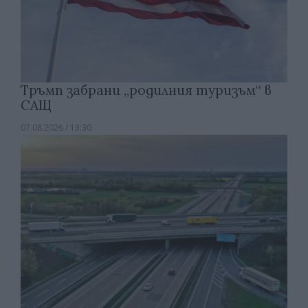
Тръмп забрани „родилния туризъм“ в
САЩ
07.08.2026 / 13:30