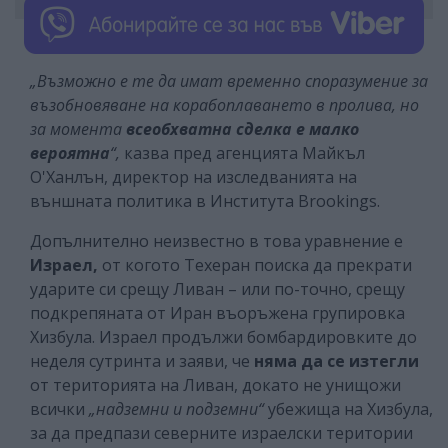
„Възможно е те да имат временно споразумение за
възобновяване на корабоплаването в пролива, но
за момента
всеобхватна сделка е малко
вероятна
“,
казва пред агенцията Майкъл
О'Ханлън, директор на изследванията на
външната политика в Института Brookings.
Допълнително неизвестно в това уравнение е
Израел,
от когото Техеран поиска да прекрати
ударите си срещу Ливан – или по-точно, срещу
подкрепяната от Иран въоръжена групировка
Хизбула. Израел продължи бомбардировките до
неделя сутринта и заяви, че
няма да се изтегли
от територията на Ливан, докато не унищожи
всички
„надземни и подземни“
убежища на Хизбула,
за да предпази северните израелски територии