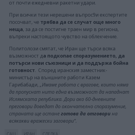
от почти ежедневни ракетни удари.
При всички тези нерешени въпрос9и експертите
посочват, че
трябва да се случат още много
неща
, за да се постигне траен мир в региона,
въпреки настоящото чувство на облекчение.
Политолози смятат, че Иран ще търси всяка
възможност д
а подкопае споразумението, да
потърси нови съюзници и да поддържа бойна
готовност
. Според иранския заместник-
министър на външните работи Казем
Гарибабади,
„Имаме работа с врагове, които няма
да пропуснат нито една възможност да нападнат
Ислямската република. Дори ако 60-дневните
преговори доведат до окончателно споразумение,
страната ще остане
готова да отговори
на
всякакви вражески заговори“.
САЩ
ИРАН
СДЕЛКА