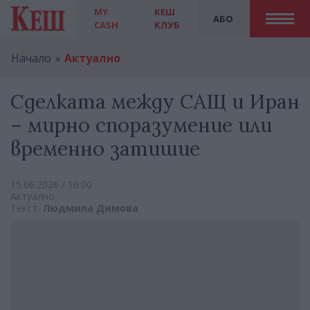
MY
КЕШ
АБО
CASH
КЛУБ
Начало
Актуално
Сделката между САЩ и Иран
– мирно споразумение или
временно затишие
15.06.2026 / 16:00
Актуално
Текст:
Людмила Димова