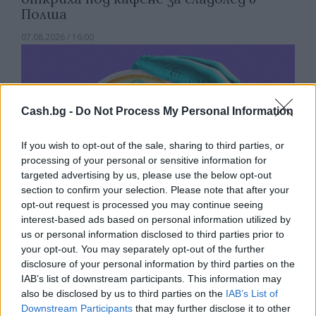
Полша
07.08.2026 / 16:00
Cash.bg -
Do Not Process My Personal Information
If you wish to opt-out of the sale, sharing to third parties, or
processing of your personal or sensitive information for
targeted advertising by us, please use the below opt-out
section to confirm your selection. Please note that after your
opt-out request is processed you may continue seeing
interest-based ads based on personal information utilized by
us or personal information disclosed to third parties prior to
your opt-out. You may separately opt-out of the further
Изкуствен интелект за първи път
disclosure of your personal information by third parties on the
създаде нови жизнеспособни вируси
IAB’s list of downstream participants. This information may
also be disclosed by us to third parties on the
IAB’s List of
07.08.2026 / 15:30
Downstream Participants
that may further disclose it to other