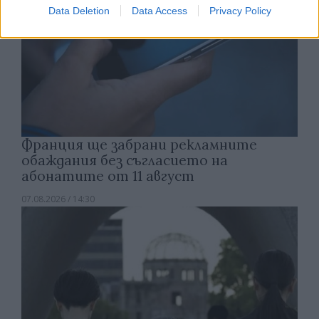
Data Deletion
Data Access
Privacy Policy
Франция ще забрани рекламните
обаждания без съгласието на
абонатите от 11 август
07.08.2026 / 14:30