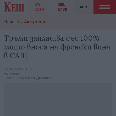
MY
КЕШ
АБО
CASH
КЛУБ
Начало
Актуално
Тръмп заплашва със 100%
мито вноса на френски вина
в САЩ
15.06.2026 / 15:00
Актуално
Текст:
Людмила Димова