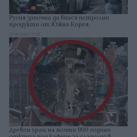
Русия започна да внася петролни
продукти от Южна Корея.
07.08.2026 / 17:05
Древен храм на почти 900 години
откриха под кафене за сладолед в