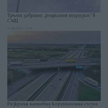
Тръмп забрани „родилния туризъм“ в
САЩ
07.08.2026 / 13:30
Разкриха мащабна корупционна схема