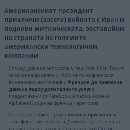
Американският президент
приключи (засега) войната с Иран и
поднови митническата, заставайки
на страната на големите
американски технологични
компании
Според днешен репортаж в New York Post, Тръмп
се заканва да наложи 100% мито на френския
винен внос, настоявайки
Франция да премахне
данъка върху дигиталните услуги
,
предоставяни от Facebook, Amazon, Apple и
Alphabet/Google на френска територия.
Според вестника, Тръмп
лично е призовал
за
това френския си колега. Двамата ще се срещнат
на предстоящата среща на върха на G7 край