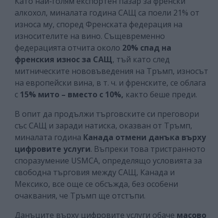
Като най-голям експортен пазар за френски
алкохол, миналата година САЩ са поели 21% от
износа му, според Френската федерация на
износителите на вино. Същевременно
федерацията отчита около
20% спад на
френския износ за САЩ
, тъй като след
митническите нововъведения на Тръмп, износът
на европейски вина, в т. ч. и френските, се облага
с
15% мито
– вместо с 10%,
както беше преди.
В опит да продължи търговските си преговори
със САЩ и заради натиска, оказван от Тръмп,
миналата година
Канада отмени данъка върху
цифровите услуги
. Въпреки това тристранното
споразумение USMCA, определящо условията за
свободна търговия между САЩ, Канада и
Мексико, все още се обсъжда, без особени
очаквания, че Тръмп ще отстъпи.
Данъците върху цифровите услуги обаче
масово