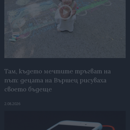
Там, където мечтите тръгват на
път: децата на Вършец рисуваха
своето бъдеще
2.08.2026