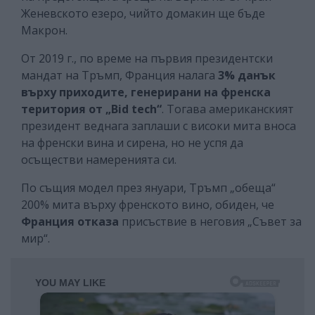
Женевското езеро, чийто домакин ще бъде
Макрон.
От 2019 г., по време на първия президентски
мандат на Тръмп, Франция налага
3% данък
върху приходите, генерирани на френска
територия
от „Bid tech“
. Тогава американският
президент веднага заплаши с високи мита вноса
на френски вина и сирена, но не успя да
осъществи намеренията си.
По същия модел през януари, Тръмп „обеща“
200% мита върху френското вино, обиден, че
Франция отказа
присъствие в неговия „Съвет за
мир“.