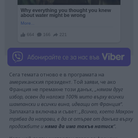
Сега темата отново е в програмата на
американския президент. Той заяви, че ако
Франция не премахне този данък,
„нямам друг
избор, освен да наложа 100% мито върху всички
шампански и всички вина, идващи от Франция“
.
Заплахата включва и съвет:
„Всичко, което Макрон
трябва да направи, е да се отърве от данъка върху
продажбите и
няма да има такъв натиск
“.