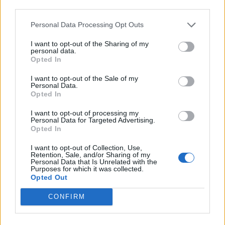
third parties.
Personal Data Processing Opt Outs
I want to opt-out of the Sharing of my
personal data.
Opted In
I want to opt-out of the Sale of my
Personal Data.
Opted In
I want to opt-out of processing my
Personal Data for Targeted Advertising.
Opted In
Астронавти на NASA излязоха в
I want to opt-out of Collection, Use,
открития космос
Retention, Sale, and/or Sharing of my
Personal Data that Is Unrelated with the
Purposes for which it was collected.
07.08.2026 / 15:00
Opted Out
CONFIRM