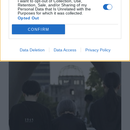
I want to opt-out of Collection, Use,
Retention, Sale, and/or Sharing of my
Personal Data that Is Unrelated with the
Purposes for which it was collected.
Opted Out
Франция ще забрани рекламните
CONFIRM
обаждания без съгласието на
абонатите от 11 август
Data Deletion
Data Access
Privacy Policy
07.08.2026 / 14:30