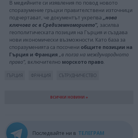
В медийните си изявления по повод новото
споразумение гръцки правителствени източници
подчертават, че документът укрепва
„нова
ключова ос в Средиземноморието”,
засилва
геополитическата позиция на Гърция и създава
нови икономически възможности. Като база за
споразуменията са посочени
общите позиции на
Гърция и Франция
„в полза на международното
право”,
включително
морското право
.
ГЪРЦИЯ
ФРАНЦИЯ
СЪТРУДНИЧЕСТВО
ВСИЧКИ НОВИНИ »
Последвайте ни в
ТЕЛЕГРАМ