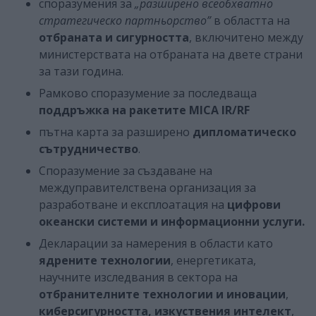
споразумения за
„разширено всеобхватно
стратегическо партньорство”
в областта на
отбраната и сигурността
, включитено между
министерствата на отбраната на двете страни
за тази година.
Рамково споразумение за последваща
поддръжка на ракетите MICA IR/RF
пътна карта за разширено
дипломатическо
сътрудничество
.
Споразумение за създаване на
междуправителствена организация за
разработване и експлоатация на
цифрови
океански системи и информационни услуги.
Декларации за намерения в области като
ядрените технологии
, енергетиката,
научните изследвания в сектора на
отбранителните технологии и иновации
,
киберсигурността, изкуствения интелект
,