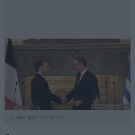
Снимка: greekreporter.com