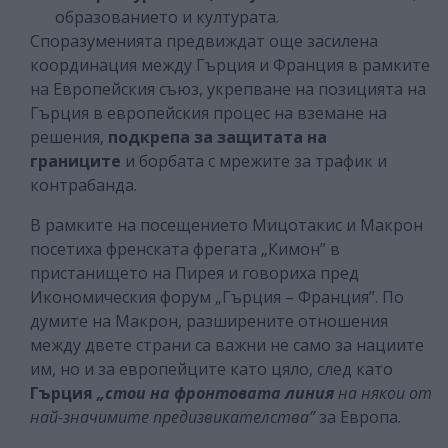
образованието и културата.
Споразуменията предвиждат още засилена
координация между Гърция и Франция в рамките
на Европейския съюз, укрепване на позицията на
Гърция в европейския процес на вземане на
решения,
подкрепа за защитата на
границите
и борбата с мрежите за трафик и
контрабанда.
В рамките на посещението Мицотакис и Макрон
посетиха френската фрегата „Кимон” в
пристанището на Пирея и говориха пред
Икономическия форум „Гърция – Франция”. По
думите на Макрон, разширените отношения
между двете страни са важни не само за нациите
им, но и за европейците като цяло, след като
Гърция
„стои на фронтовата линия
на някои от
най-значимите предизвикателства”
за Европа.