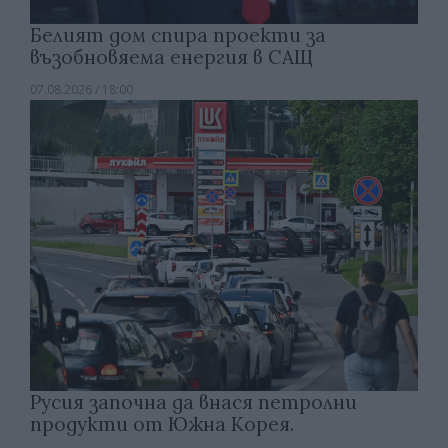
Белият дом спира проекти за
възобновяема енергия в САЩ
07.08.2026 / 18:00
Русия започна да внася петролни
продукти от Южна Корея.