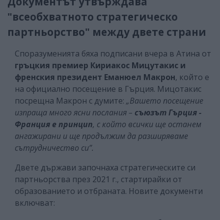
Документът утвърждава
"всеобхватното стратегическо
партньорство" между двете страни
Споразуменията бяха подписани вчера в Атина от
гръцкия премиер Кириакос Мицутакис и
френския президент Еманюел Макрон
, който е
на официално посещение в Гърция. Мицотакис
посрещна Макрон с думите:
„Вашето посещение
изпраща много ясни послания –
съюзът Гърция -
Франция е принцип
, с който всички ще останем
ангажирани и ще продължим да разширяваме
сътрудничество си”.
Двете държави започнаха стратегическите си
партньорства през 2021 г., стартирайки от
образованието и отбраната. Новите документи
включват: