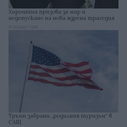
Хирошима призова за мир и
недопускане на нова ядрена трагедия
07.08.2026 / 14:00
Тръмп забрани „родилния туризъм“ в
САЩ