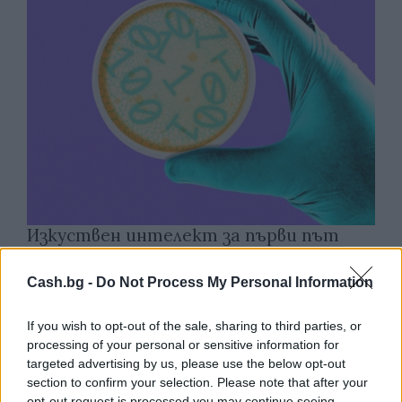
Изкуствен интелект за първи път
създаде нови жизнеспособни вируси
Cash.bg -
Do Not Process My Personal Information
07.08.2026 / 15:30
If you wish to opt-out of the sale, sharing to third parties, or
processing of your personal or sensitive information for
targeted advertising by us, please use the below opt-out
section to confirm your selection. Please note that after your
opt-out request is processed you may continue seeing