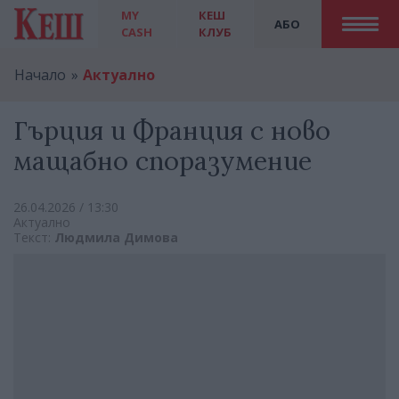
MY
КЕШ
АБО
CASH
КЛУБ
Начало
Актуално
Гърция и Франция с ново
мащабно споразумение
26.04.2026 / 13:30
Актуално
Текст:
Людмила Димова