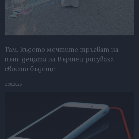
Там, където мечтите тръгват на
път: децата на Вършец рисуваха
своето бъдеще
2.08.2026