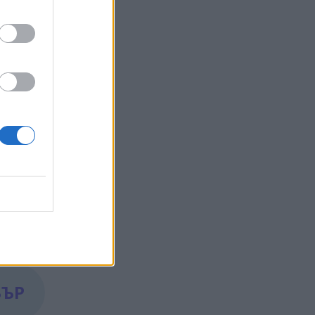
мирали
бори да
ъщо, че
БЪР