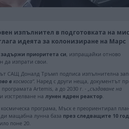
овен изпълнител в подготовката на мис
отлага идеята за колонизиране на Марс
 задържи приоритета си
, изпращайки отново
н да изпрати свои.
тът САЩ Доналд Тръмп подписа изпълнителна зап
тво в
космоса“.
Наред с други неща, документът пр
 програмата Artemis, а до 2030 г. -
„създаване на
и изстрелване на
лунен ядрен реактор
.
 космическа програма, Мъск е преориентирал пла
ради мащабна лунна база
през следващите 10 го
ло поне 20.