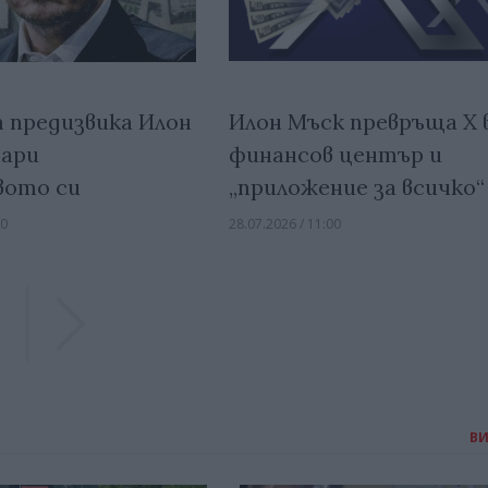
Илон Мъск превръща X 
 предизвика Илон
финансов център и
дари
„приложение за всичко“
вото си
28.07.2026 / 11:00
00
Previous
Previous
В