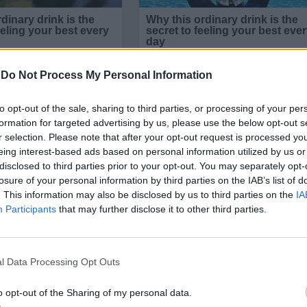
-
Do Not Process My Personal Information
to opt-out of the sale, sharing to third parties, or processing of your per
formation for targeted advertising by us, please use the below opt-out s
r selection. Please note that after your opt-out request is processed y
eing interest-based ads based on personal information utilized by us or
disclosed to third parties prior to your opt-out. You may separately opt-
losure of your personal information by third parties on the IAB’s list of
. This information may also be disclosed by us to third parties on the
IA
Participants
that may further disclose it to other third parties.
 цивилизацията
, а Луната е по-бърз маршрут“,
смят
и
отклонение
от 20-годишната стратегия на Мъск
ата година бизнесменът заяви, че компанията пла
l Data Processing Opt Outs
до Червената планета Освен това миналия месец 
o opt-out of the Sharing of my personal data.
че лунната мисия
„разсейване“.