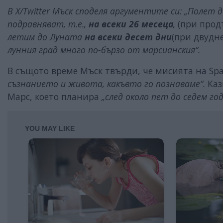
В Х/Twitter Мъск споделя аргументите си: „Полет
подравняват, т.е.,
на всеки 26 месеца
,
(при прод
летим до Луната
на
всеки десет дни
(при двудн
лунния град много по-бързо от марсианския“.
В същото време Мъск твърди, че мисията на Sp
съзнанието и живота, какъвто го познаваме“.
Каз
Марс, което планира
„след около пет до седем год