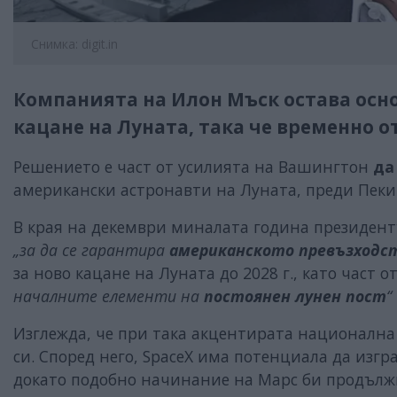
Снимка: digit.in
Компанията на Илон Мъск остава осн
кацане на Луната, така че временно 
Решението е част от усилията на Вашингтон
да
американски астронавти на Луната, преди Пеки
В края на декември миналата година президен
„за да се гарантира
американското превъзходс
за ново кацане на Луната до 2028 г., като част от
началните елементи на
постоянен лунен пост
“
Изглежда, че при така акцентирата национална
си. Според него, SpaceX има потенциала да изг
докато подобно начинание на Марс би продължи