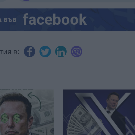
facebook
А
ВЪВ
тия в: