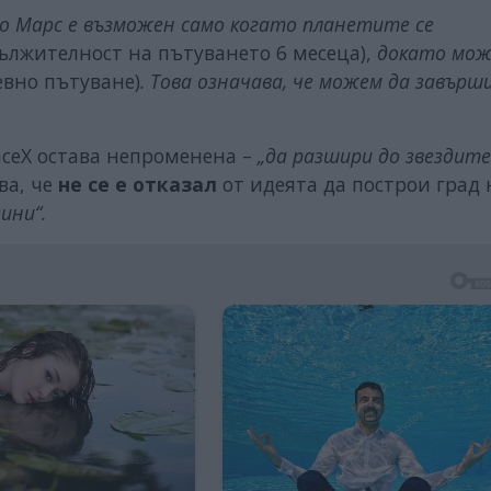
 до Марс е възможен само когато планетите се
ължителност на пътуването 6 месеца),
докато мож
евно пътуване)
. Това означава, че можем да завърш
aceX остава непроменена –
„да разшири до звездите
ва, че
не се е отказал
от идеята да построи град 
ини“.