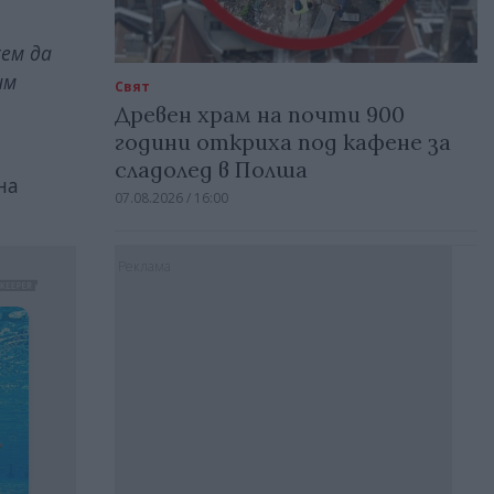
ем да
им
Свят
Древен храм на почти 900
години откриха под кафене за
сладолед в Полша
на
07.08.2026 / 16:00
Реклама