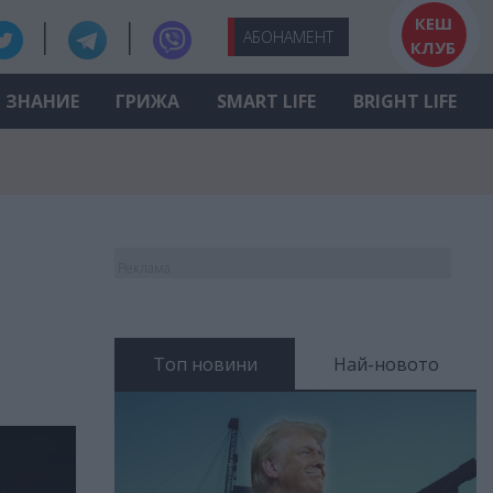
КЕШ
АБО
НАМЕНТ
КЛУБ
ЗНАНИЕ
ГРИЖА
SMART LIFE
BRIGHT LIFE
Реклама
Топ новини
Най-новото