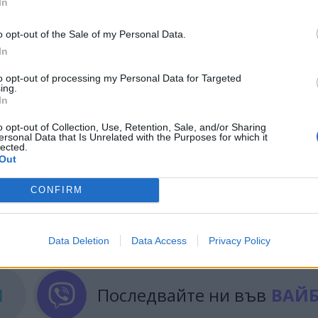
In
all Street Journal съобщи, че от
SpaceX са инфор
o opt-out of the Sale of my Personal Data.
е и предимството на лунната мисия.
In
варата
с Blue Origin на Джеф Безос, който също се 
to opt-out of processing my Personal Data for Targeted
A. В края на янеари компанията на Безос обяви с
ing.
In
ата си за космически туризъм New Shepard и ще
 лунни мисии.
o opt-out of Collection, Use, Retention, Sale, and/or Sharing
ersonal Data that Is Unrelated with the Purposes for which it
lected.
Out
CONFIRM
ИЧКИ НОВИНИ »
Data Deletion
Data Access
Privacy Policy
М
Последвайте ни във
ВАЙ