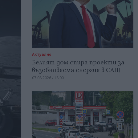
Актуално
Белият дом спира проекти за
възобновяема енергия в САЩ
07.08.2026 / 18:00