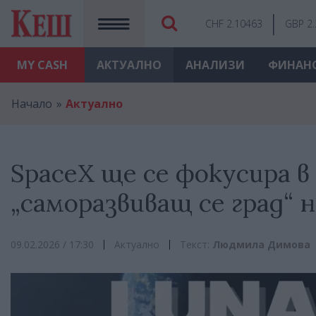
CHF 2.10463
GBP 2
MY
CASH
АКТУАЛНО
АНАЛИЗИ
ФИНАН
Начало
Актуално
SpaceX ще се фокусира в
„саморазвиващ се град“ 
09.02.2026 / 17:30
Актуално
Текст:
Людмила Димова