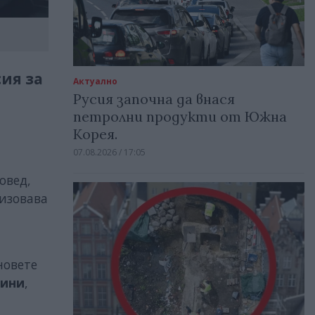
ия за
Актуално
Русия започна да внася
петролни продукти от Южна
Корея.
07.08.2026 / 17:05
овед,
изовава
новете
дини
,