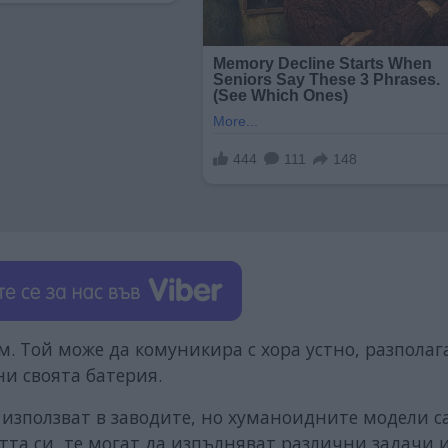
см. Той може да комуникира с хора устно, разполага
и своята батерия.
използват в заводите, но хуманоидните модели са
та си, те могат да изпълняват различни задачи и