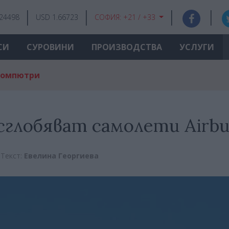
.24498
USD 1.66723
СОФИЯ:
+21 / +33
СИ
СУРОВИНИ
ПРОИЗВОДСТВА
УСЛУГИ
компютри
глобяват самолети Airbu
Текст:
Евелина Георгиева