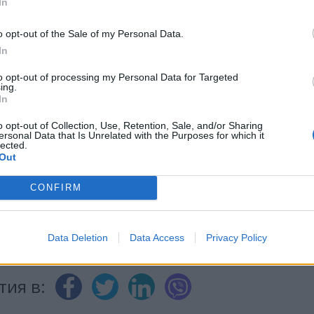
In
o opt-out of the Sale of my Personal Data.
In
ИЧКИ НОВИНИ »
to opt-out of processing my Personal Data for Targeted
ing.
In
o opt-out of Collection, Use, Retention, Sale, and/or Sharing
ersonal Data that Is Unrelated with the Purposes for which it
М
Последвайте ни във
ВАЙ
lected.
Out
CONFIRM
facebook
А
ВЪВ
Data Deletion
Data Access
Privacy Policy
тия в: