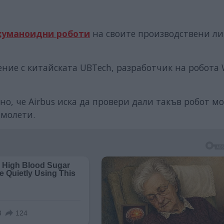
хуманоидни роботи
на своите производствени л
ние с китайската UBTech, разработчик на робота 
но, че Airbus иска да провери дали такъв робот м
амолети.