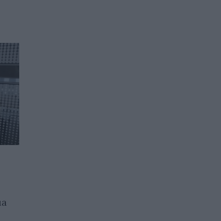
В Китай пуснаха
хуманоиден робот на
на
цената на iPhone 17 Pro
Max