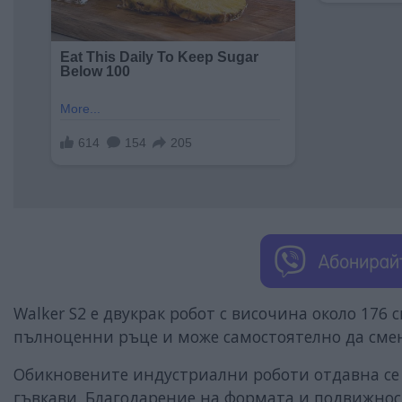
Walker S2 е двукрак робот с височина около 176 
пълноценни ръце и може самостоятелно да смен
Обикновените индустриални роботи отдавна се 
гъвкави. Благодарение на формата и подвижност