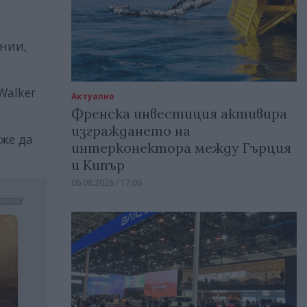
инии,
Walker
Актуално
Френска инвестиция активира
изграждането на
оже да
интерконектора между Гърция
и Кипър
06.08.2026 / 17:06