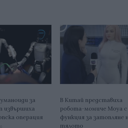
уманоиди за
В Китай представиха
т извършиха
робота-момиче Moya с
опска операция
функция за затопляне 
тялото
00