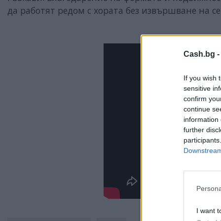
да работят редом с хората без извършване на с
Cash.bg 
If you wish 
sensitive in
confirm you
continue se
information 
further disc
participants
Downstream 
Persona
I want t