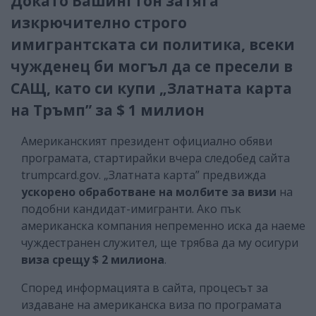
Докато Вашингтон затяга
изкрючително строго
имигрантската си политика, всеки
чужденец би могъл да се пресели в
САЩ, като си купи „Златната карта
на Тръмп” за $ 1 милион
Американският президент официално обяви
програмата, стартирайки вчера следобед сайта
trumpcard.gov. „Златната карта” предвижда
ускорено обработване на молбите за визи
на
подобни кандидат-имигранти. Ако пък
американска компания непременно иска да наеме
чуждестранен служител, ще трябва да му осигури
виза срещу $ 2 милиона
.
Според информацията в сайта, процесът за
издаване на американска виза по програмата