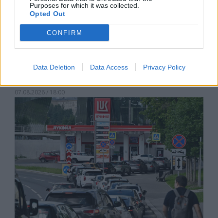
Purposes for which it was collected.
Opted Out
CONFIRM
Белият дом спира проекти за
Data Deletion
Data Access
Privacy Policy
възобновяема енергия в САЩ
07.08.2026 / 18:00