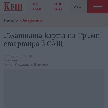
MY
КЕШ
АБО
CASH
КЛУБ
Начало
Актуално
„Златната карта на Тръмп”
стартира в САЩ
11.12.2025 / 16:30
Актуално
Текст:
Людмила Димова