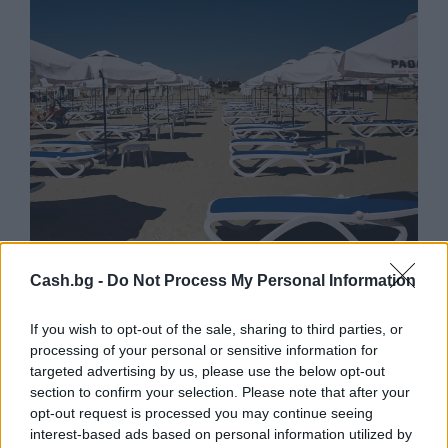
Потребителят има право сам да
Cash.bg -
Do Not Process My Personal Information
избере кои плажни принадлежности да
наеме
If you wish to opt-out of the sale, sharing to third parties, or
processing of your personal or sensitive information for
09.08.2026 / 18:00
targeted advertising by us, please use the below opt-out
section to confirm your selection. Please note that after your
opt-out request is processed you may continue seeing
interest-based ads based on personal information utilized by