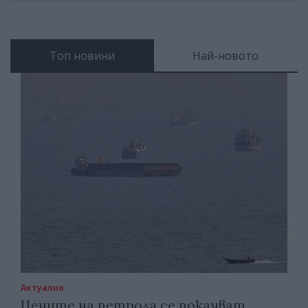
Топ новини
Най-новото
Актуално
Цените на петрола се покачват