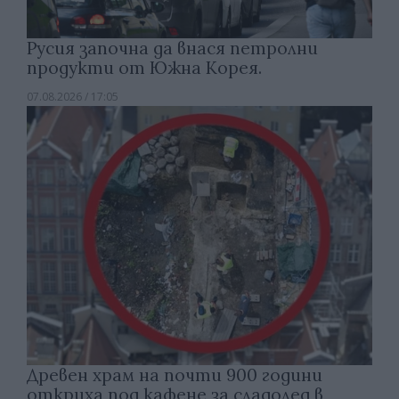
Русия започна да внася петролни
продукти от Южна Корея.
07.08.2026 / 17:05
Древен храм на почти 900 години
откриха под кафене за сладолед в