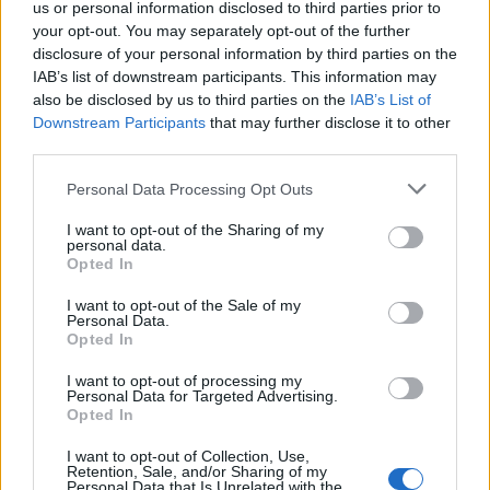
us or personal information disclosed to third parties prior to
your opt-out. You may separately opt-out of the further
disclosure of your personal information by third parties on the
IAB’s list of downstream participants. This information may
also be disclosed by us to third parties on the
IAB’s List of
Downstream Participants
that may further disclose it to other
third parties.
Personal Data Processing Opt Outs
I want to opt-out of the Sharing of my
Природен газ от Кипър ще потече към
personal data.
Европа през 2028 година
Opted In
09.08.2026 / 17:30
I want to opt-out of the Sale of my
Personal Data.
Opted In
I want to opt-out of processing my
Personal Data for Targeted Advertising.
Opted In
I want to opt-out of Collection, Use,
Retention, Sale, and/or Sharing of my
Personal Data that Is Unrelated with the