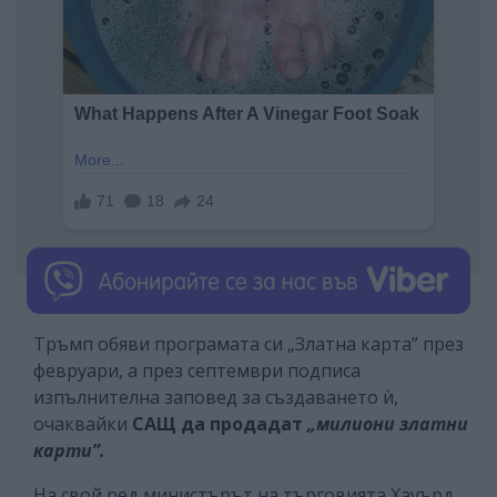
Тръмп обяви програмата си „Златна карта” през
февруари, а през септември подписа
изпълнителна заповед за създаването ѝ,
очаквайки
САЩ да продадат
„милиони златни
карти”.
На свой ред министърът на търговията Хауърд