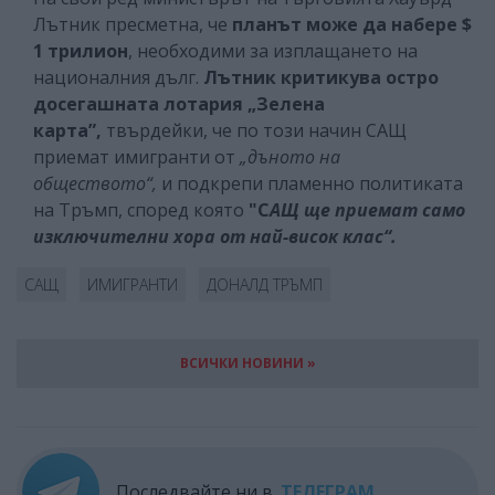
Лътник пресметна, че
планът може да набере $
1 трилион
, необходими за изплащането на
националния дълг.
Лътник критикува остро
досегашната лотария „Зелена
карта”,
твърдейки, че по този начин САЩ
приемат имигранти от
„дъното на
обществото“,
и подкрепи пламенно политиката
на Тръмп, според която
"С
АЩ ще приемат само
изключителни хора от най-висок клас“.
САЩ
ИМИГРАНТИ
ДОНАЛД ТРЪМП
ВСИЧКИ НОВИНИ »
Последвайте ни в
ТЕЛЕГРАМ