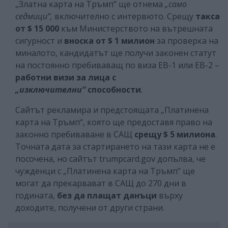
„Златна карта на Тръмп” ще отнема
„само
седмици”,
включително с интервюто. Срещу
такса
от $ 15 000
към Министерството на вътрешната
сигурност и
вноска от $ 1 милион
за проверка на
миналото, кандидатът ще получи законен статут
на постоянно пребиваващ по виза EB-1 или EB-2 –
работни визи за лица с
„изключителни“
способности
.
Сайтът рекламира и предстоящата „Платинена
карта на Тръмп“, която ще предоставя право на
законно пребиваване в САЩ
срещу $ 5 милиона
.
Точната дата за стартирането на тази карта не е
посочена, но сайтът trumpcard.gov допълва, че
чужденци с „Платинена карта на Тръмп” ще
могат да прекарвават в САЩ до 270 дни в
годината,
без да плащат данъци
върху
доходите, получени от други страни.