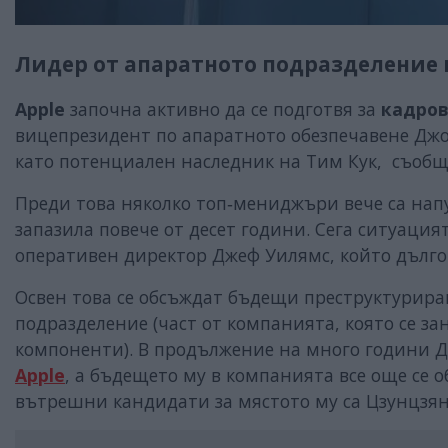
Лидер от апаратното подразделение
Apple
започна активно да се подготвя за
кадров
вицепрезидент по апаратното обезпечавене Джон
като потенциален наследник на Тим Кук, съобщ
Преди това няколко топ‑мениджъри вече са напус
запазила повече от десет години. Сега ситуация
оперативен директор Джеф Уилямс, който дълго
Освен това се обсъждат бъдещи преструктурира
подразделение (част от компанията, която се з
компоненти). В продължение на много години 
Apple
, а бъдещето му в компанията все още се о
вътрешни кандидати за мястото му са Цзунцзя