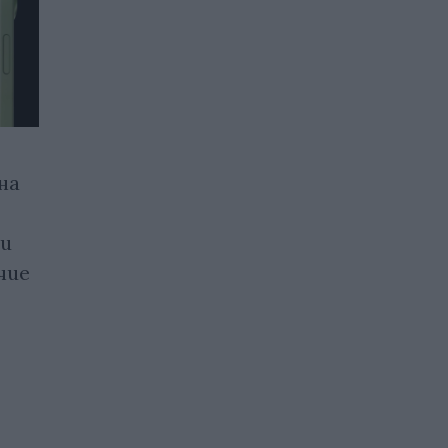
на
Спортът и бизнесът
„Формула 1”
ни
06.03.2026 / 16:00
чие