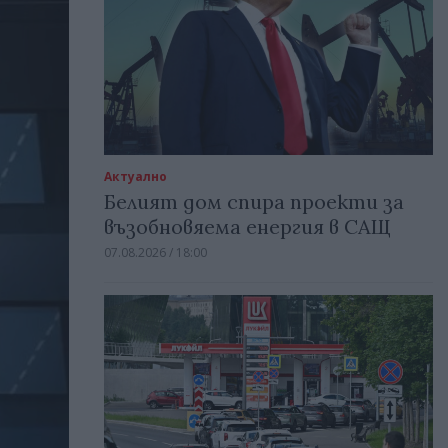
Актуално
Белият дом спира проекти за
възобновяема енергия в САЩ
07.08.2026 / 18:00