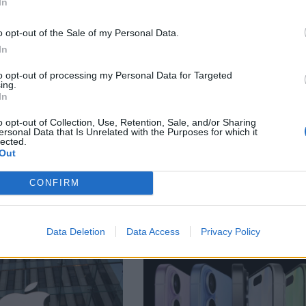
In
М
Последвайте ни във
ВАЙ
o opt-out of the Sale of my Personal Data.
In
to opt-out of processing my Personal Data for Targeted
facebook
ing.
А
ВЪВ
In
o opt-out of Collection, Use, Retention, Sale, and/or Sharing
ersonal Data that Is Unrelated with the Purposes for which it
lected.
Out
тия в:
CONFIRM
Data Deletion
Data Access
Privacy Policy