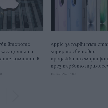
губи второто
Apple за първи път ста
класацията на
лидер по световни
мите компании в
продажби на смартфо
през първото тримесе
30
10.04.2026 / 16:00
Previous
Previous