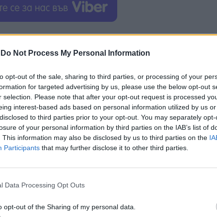
управлението на продуктовите пътни карти и
е модели iPhone и iPad, участва в пускането на iP
-
Do Not Process My Personal Information
на презентации. Тези стъпки засилиха влиянието 
ководството и служителите.
to opt-out of the sale, sharing to third parties, or processing of your per
formation for targeted advertising by us, please use the below opt-out s
 технически опит за по-нататъшното развитие на
r selection. Please note that after your opt-out request is processed y
правления. Петдесетгодишният Тернус отговаря н
eing interest-based ads based on personal information utilized by us or
а като най-вероятна за бъдещата смяна на CEO.
disclosed to third parties prior to your opt-out. You may separately opt-
losure of your personal information by third parties on the IAB’s list of
. This information may also be disclosed by us to third parties on the
IA
Participants
that may further disclose it to other third parties.
ИЧКИ НОВИНИ »
l Data Processing Opt Outs
o opt-out of the Sharing of my personal data.