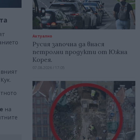
та
ят
Актуално
манието
Русия започна да внася
петролни продукти от Южна
Корея.
07.08.2026 / 17:05
авният
Кук.
атното
е
на
ятните