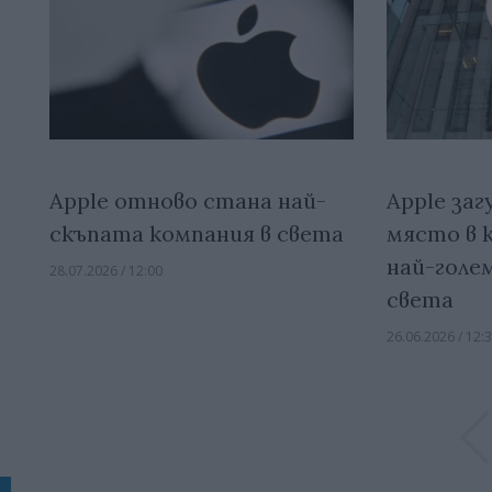
Apple отново стана най-
Apple за
скъпата компания в света
място в 
най-голе
28.07.2026 / 12:00
света
26.06.2026 / 12: