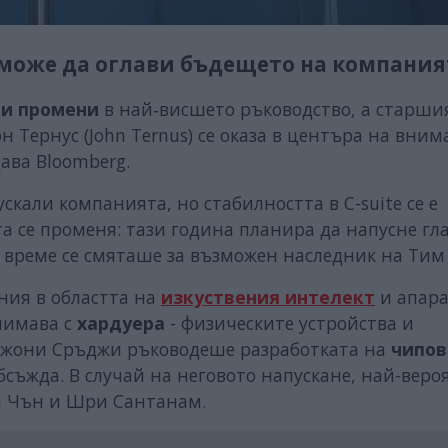
 може да оглави бъдещето на компания
и промени
в най‑висшето ръководство, а старши
 Тернус (John Ternus) се оказа в центъра на вни
ава Bloomberg.
кали компанията, но стабилността в C-suite се е
та се променя: тази година планира да напусне гл
 време се смяташе за възможен наследник на Тим 
ния в областта на
изкуствения интелект
и апар
анимава с
хардуера
- физическите устройства и
Джони Сръджи ръководеше разработката на
чипов
бсъжда. В случай на неговото напускане, най-веро
н Чън и Шри Сантанам.