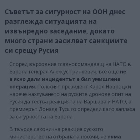
Съветът за сигурност на ООН днес
разглежда ситуацията на
извънредно заседание, докато
много страни засилват санкциите
си срещу Русия
Според върховния главнокомандващ на НАТО в
Европа генерал Алексус Гринкевич, все още
не
е ясно дали инцидентът е бил умишлена
операция
. Полският президент Карол Навроцки
нарече нахлуването на руските дронове опит на
Русия да тества реакцията на Варшава и НАТО, а
премиерът Доналд Туск го определи като заплаха
за сигурността на Европа.
В твърде лаконична реакция руското
министерство на отбраната посочи, че
няма