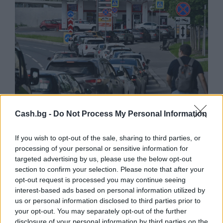
Русия започна да внася петролни
Cash.bg -
Do Not Process My Personal Information
продукти от Южна Корея.
If you wish to opt-out of the sale, sharing to third parties, or
07.08.2026 / 17:05
processing of your personal or sensitive information for
targeted advertising by us, please use the below opt-out
section to confirm your selection. Please note that after your
opt-out request is processed you may continue seeing
interest-based ads based on personal information utilized by
us or personal information disclosed to third parties prior to
your opt-out. You may separately opt-out of the further
disclosure of your personal information by third parties on the