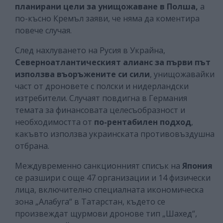
планирани цели за унищожаване в Полша,
а
по-късно Кремъл заяви, че няма да коментира
повече случая.
След нахлуването на Русия в Украйна,
Северноатлантическият алианс за първи път
използва въоръжените си сили
, унищожавайки
част от дроновете с полски и нидерландски
изтребители. Случаят повдигна в Германия
темата за финансовата целесъобразност и
необходимостта от
по-рентабилен подход
,
какъвто използва украинската противовъздушна
отбрана.
Междувременно санкционният списък на
Япония
се разшири с още 47 организации и 14 физически
лица, включително специалната икономическа
зона „Алабуга“ в Татарстан, където се
произвеждат щурмови дронове тип „Шахед“,