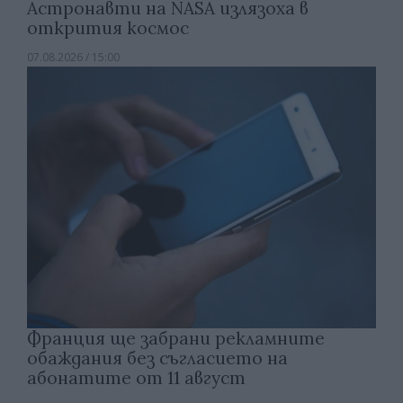
Астронавти на NASA излязоха в
открития космос
07.08.2026 / 15:00
Франция ще забрани рекламните
обаждания без съгласието на
абонатите от 11 август