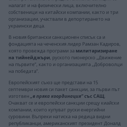
налагат и на физически лица, включително
собственици на китайски компании, както и три
организации, участвали в депортирането на
украински деца.
В новия британски санкционен списък са и
фондацията на чеченския лидер Рамзан Кадиров,
която провежда програми за
милитаризиране
на тийнейджъри
, руското пионерско „Движение
на първите”, както и организацията „Доброволци
на победата”.
Европейският съюз ще представи на 15
септември новия си пакет санкции, за първи път
изготвен
„в пряка координация”
със САЩ
.
Очакват се и европейски санкции срещу киайски
компании, които купуват руски енергийни
суровини. Въпреки натиска на редица видни
републиканци, американският президент Доналд