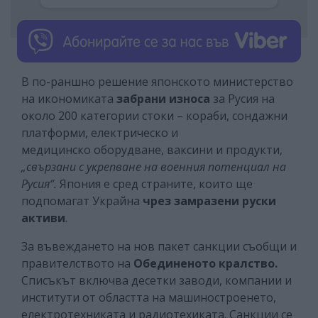
В по-раншно решение японското министерство
на икономиката
забрани износа
за Русия на
около 200 категории стоки – кораби, сондажни
платформи, електрическо и
медицинско оборудване, ваксини и продукти,
„свързани с укрепване на военния потенциал на
Русия“.
Япония е сред страните, които ще
подпомагат Украйна
чрез замразени руски
активи
.
За въвеждането на нов пакет санкции съобщи и
правителството на
Обединеното кралство.
Списъкът включва десетки заводи, компании и
институти от областта на машиностроенето,
електротехниката и радиотехиката. Санкции се