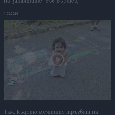
на занаятите“ във Вършец
1.08.2026
Там, където мечтите тръгват на