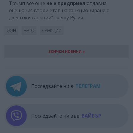
Тръмп все още
не е предприел
отдавна
обещания втори етап на санкциониране с
„жестоки санкции” срещу Русия.
ООН
НАТО
САНКЦИИ
ВСИЧКИ НОВИНИ »
Последвайте ни в
ТЕЛЕГРАМ
Последвайте ни във
ВАЙБЪР