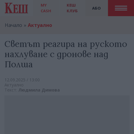
MY
КЕШ
АБО
CASH
КЛУБ
Начало
Актуално
Светът реагира на руското
нахлуване с дронове над
Полша
12.09.2025 / 13:00
Актуално
Текст:
Людмила Димова