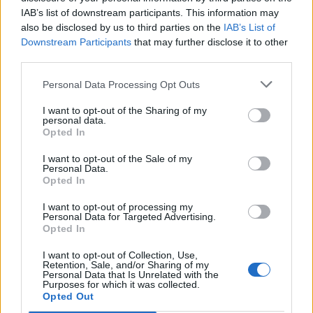
IAB’s list of downstream participants. This information may
also be disclosed by us to third parties on the
IAB’s List of
Downstream Participants
that may further disclose it to other
third parties.
Personal Data Processing Opt Outs
Древен храм на почти 900 години
I want to opt-out of the Sharing of my
откриха под кафене за сладолед в
personal data.
Opted In
Полша
07.08.2026 / 16:00
I want to opt-out of the Sale of my
Personal Data.
Opted In
I want to opt-out of processing my
Personal Data for Targeted Advertising.
Opted In
I want to opt-out of Collection, Use,
Retention, Sale, and/or Sharing of my
Personal Data that Is Unrelated with the
Purposes for which it was collected.
Opted Out