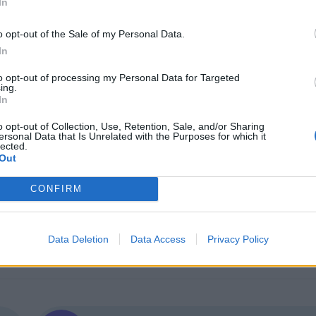
In
паралелки в спортни училища) и за учениците от VII –
o opt-out of the Sale of my Personal Data.
 паралелки с професионална подготовка);
In
елки с дуална система на обучение).
to opt-out of processing my Personal Data for Targeted
ing.
In
o opt-out of Collection, Use, Retention, Sale, and/or Sharing
ersonal Data that Is Unrelated with the Purposes for which it
lected.
Out
CONFIRM
Data Deletion
Data Access
Privacy Policy
ИЧКИ НОВИНИ »