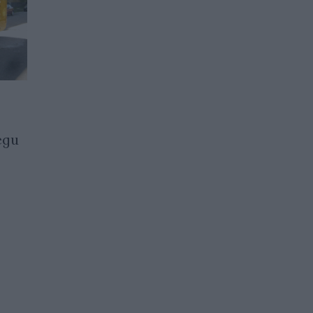
Обмислят ново начало за
еди
учебната година
26.11.2021 / 09:12