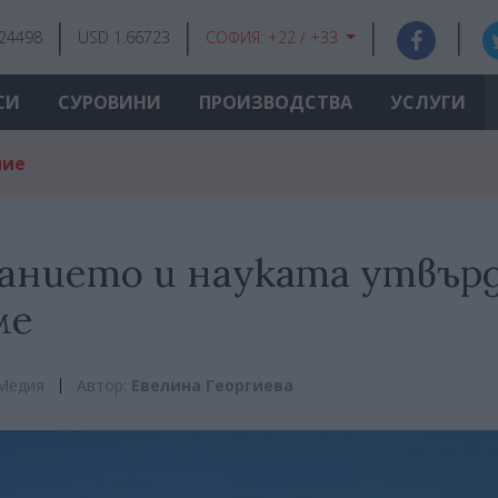
.24498
USD 1.66723
СОФИЯ:
+22 / +33
СИ
СУРОВИНИ
ПРОИЗВОДСТВА
УСЛУГИ
ние
анието и науката утвър
ме
Медия
Автор:
Евелина Георгиева