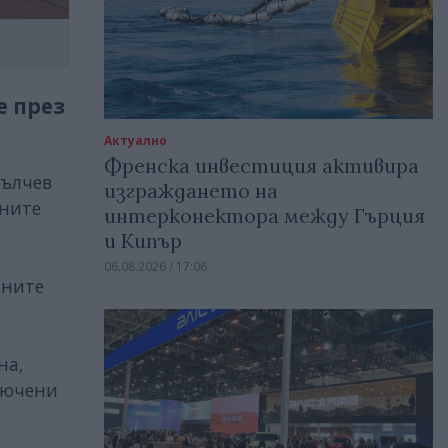
е през
Актуално
Френска инвестиция активира
Вълчев
изграждането на
дните
интерконектора между Гърция
и Кипър
06.08.2026 / 17:06
бните
на,
лючени