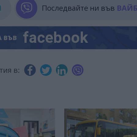
М
Последвайте ни във
ВАЙ
facebook
А
ВЪВ
тия в: