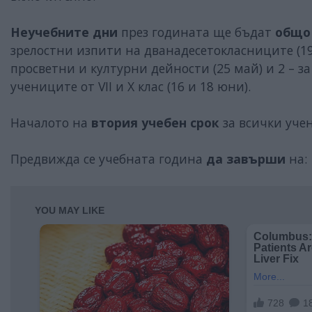
Неучебните дни
през годината ще бъдат
общо
зрелостни изпити на дванадесетокласниците (19
просветни и културни дейности (25 май) и 2 –
учениците от VІІ и Х клас (16 и 18 юни).
Началото на
втория учебен срок
за всички учен
Предвижда се учебната година
да завърши
на: