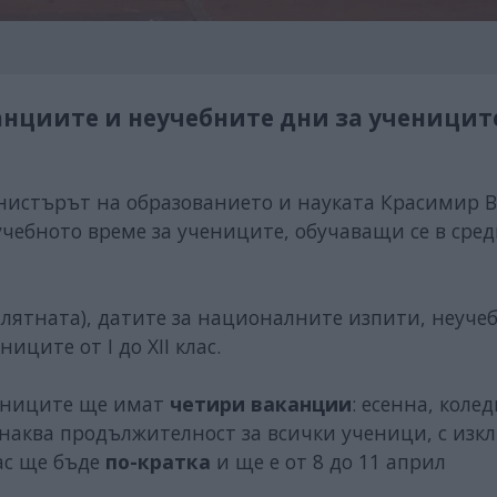
канциите и неучебните дни за ученицит
инистърът на образованието и науката Красимир 
 учебното време за учениците, обучаващи се в сре
 лятната), датите за националните изпити, неуче
иците от І до ХІІ клас.
чениците ще имат
четири ваканции
: есенна, колед
днаква продължителност за всички ученици, с изк
лас ще бъде
по-кратка
и ще е от 8 до 11 април