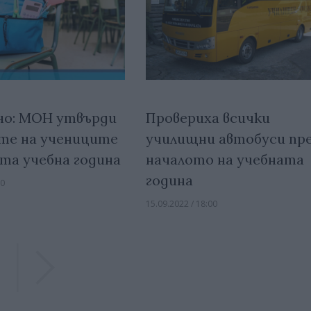
о: МОН утвърди
Провериха всички
те на учениците
училищни автобуси пр
ата учебна година
началото на учебната
година
00
15.09.2022 / 18:00
Previous
Previous