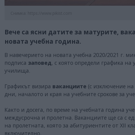
Снимка: https://www.pikist.com
Вече са ясни датите за матурите, ва
новата учебна година.
В навечерието на новата учебна 2020/2021 г. м
подписа
заповед
, с която определи графика на
училища.
Графикът визира
ваканциите
(с изключение на
дни, началото и края на учебните срокове за учен
Както и досега, по време на учебната година у
междусрочна и пролетна. Ваканциите ще са с е
на пролетната, която за абитуриентите от ХІІ к
включително.