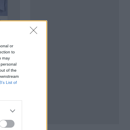
sonal or
ection to
ou may
 personal
out of the
 downstream
B’s List of