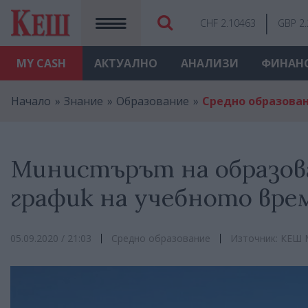
CHF 2.10463
GBP 2
MY
CASH
АКТУАЛНО
АНАЛИЗИ
ФИНАН
Начало
Знание
Образование
Средно образова
Министърът на образов
график на учебното вре
05.09.2020 / 21:03
Средно образование
Източник: КЕШ 