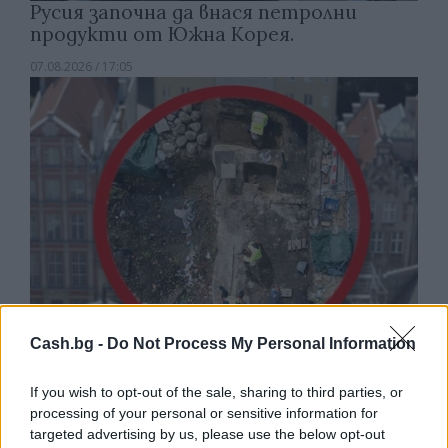
Русия започна да внася петролни
продукти от Южна Корея.
07.08.2026 / 17:05
Cash.bg -
Do Not Process My Personal Information
Древен храм на почти 900 години
If you wish to opt-out of the sale, sharing to third parties, or
откриха под кафене за сладолед в
processing of your personal or sensitive information for
Полша
targeted advertising by us, please use the below opt-out