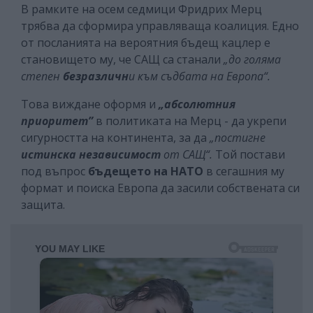
В рамките на осем седмици Фридрих Мерц
трябва да сформира управляваща коалиция. Едно
от посланията на вероятния бъдещ кацлер е
становището му, че САЩ са станали
„до голяма
степен
безразличн
и към съдбата на Европа“.
Това виждане оформя и
„абсолютния
приоритет”
в политиката на Мерц - да укрепи
сигурността на континента, за да
„постигне
истинска независимост
от САЩ“.
Той постави
под въпрос
бъдещето на НАТО
в сегашния му
формат и поиска Европа да засили собствената си
защита.