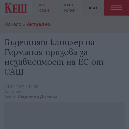
MY
КЕШ
АБО
CASH
КЛУБ
Начало
Актуално
Бъдещият канцлер на
Германия призова за
незивисимост на ЕС от
САЩ
24.02.2025 / 11:30
Актуално
Текст:
Людмила Димова