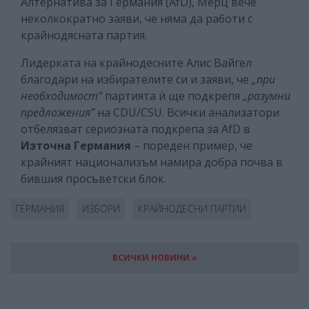
Алтернатива за Германия (AfD), Мерц вече
неколкократно заяви, че няма да работи с
крайнодясната партия.
Лидерката на крайнодесните Алис Вайгел
благодари на избирателите си и заяви, че
„при
необходимост”
партията ѝ ще подкрепя
„разумни
предложения”
на CDU/CSU. Всички анализатори
отбелязват сериозната подкрепа за AfD в
Източна Германия
– пореден пример, че
крайният национализъм намира добра почва в
бившия просъветски блок.
ГЕРМАНИЯ
ИЗБОРИ
КРАЙНОДЕСНИ ПАРТИИ
ВСИЧКИ НОВИНИ »