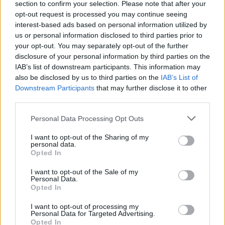
section to confirm your selection. Please note that after your
07.08.2026 / 16:00
opt-out request is processed you may continue seeing
interest-based ads based on personal information utilized by
us or personal information disclosed to third parties prior to
your opt-out. You may separately opt-out of the further
disclosure of your personal information by third parties on the
IAB’s list of downstream participants. This information may
also be disclosed by us to third parties on the
IAB’s List of
Downstream Participants
that may further disclose it to other
third parties.
Personal Data Processing Opt Outs
I want to opt-out of the Sharing of my
personal data.
Opted In
Изкуствен интелект за първи път
създаде нови жизнеспособни вируси
I want to opt-out of the Sale of my
Personal Data.
Opted In
07.08.2026 / 15:30
I want to opt-out of processing my
Personal Data for Targeted Advertising.
Opted In