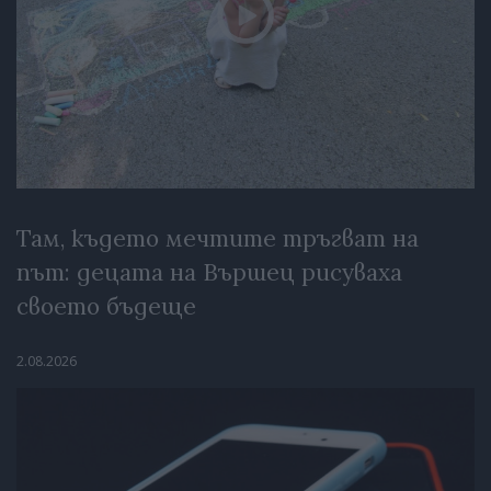
Там, където мечтите тръгват на
път: децата на Вършец рисуваха
своето бъдеще
2.08.2026