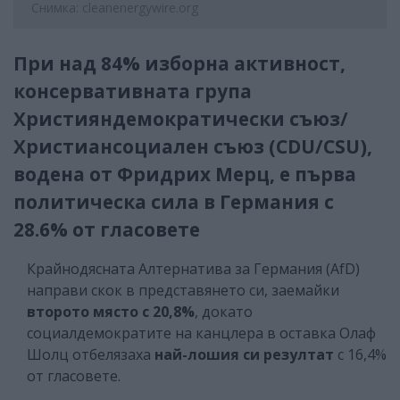
Снимка: cleanenergywire.org
При над 84% изборна активност,
консервативната група
Християндемократически съюз/
Христиансоциален съюз (CDU/CSU),
водена от Фридрих Мерц, е първа
политическа сила в Германия с
28.6% от гласовете
Крайнодясната Алтернатива за Германия (AfD)
направи скок в представянето си, заемайки
второто място с 20,8%
, докато
социалдемократите на канцлера в оставка Олаф
Шолц отбелязаха
най-лошия си резултат
с 16,4%
от гласовете.