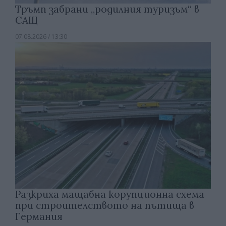
Тръмп забрани „родилния туризъм“ в
САЩ
07.08.2026 / 13:30
Разкриха мащабна корупционна схема
при строителството на пътища в
Германия