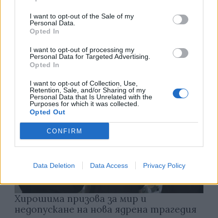
Франция ще забрани рекламните
I want to opt-out of the Sale of my
обаждания без съгласието на
Personal Data.
абонатите от 11 август
Opted In
07.08.2026 / 14:30
I want to opt-out of processing my
Personal Data for Targeted Advertising.
Opted In
I want to opt-out of Collection, Use,
Retention, Sale, and/or Sharing of my
Personal Data that Is Unrelated with the
Purposes for which it was collected.
Opted Out
CONFIRM
Data Deletion
Data Access
Privacy Policy
Хирошима призова за мир и
недопускане на нова ядрена трагедия