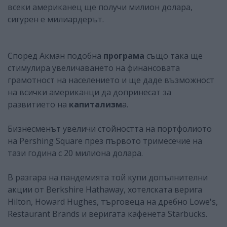
всеки американец ще получи милион долара,
сигурен е милиардерът.
Според Акман подобна
програма
също така ще
стимулира увеличаването на финансовата
грамотност на населението и ще даде възможност
на всички американци да допринесат за
развитието на
капитализм
а.
Бизнесменът увеличи стойността на портфолиото
на Pershing Square през първото тримесечие на
тази година с 20 милиона долара.
В разгара на пандемията той купи допълнителни
акции от Berkshire Hathaway, хотелската верига
Hilton, Howard Hughes, търговеца на дребно Lowe's,
Restaurant Brands и веригата кафенета Starbucks.