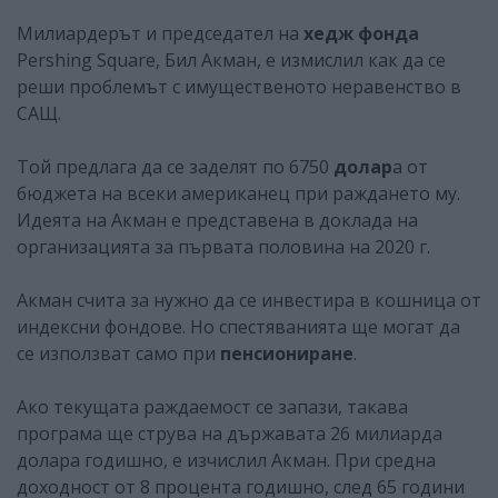
Милиардерът и председател на
хедж фонда
Pershing Square, Бил Акман, е измислил как да се
реши проблемът с имущественото неравенство в
САЩ.
Той предлага да се заделят по 6750
долар
а от
бюджета на всеки американец при раждането му.
Идеята на Акман е представена в доклада на
организацията за първата половина на 2020 г.
Акман счита за нужно да се инвестира в кошница от
индексни фондове. Но спестяванията ще могат да
се използват само при
пенсиониране
.
Ако текущата раждаемост се запази, такава
програма ще струва на държавата 26 милиарда
долара годишно, е изчислил Акман. При средна
доходност от 8 процента годишно, след 65 години