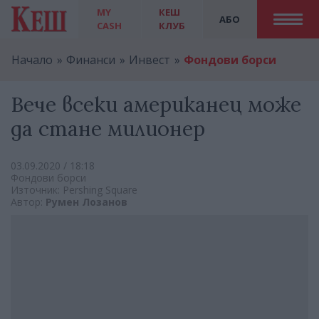
MY
КЕШ
АБО
CASH
КЛУБ
Начало
Финанси
Инвест
Фондови борси
Вече всеки американец може
да стане милионер
03.09.2020 / 18:18
Фондови борси
Източник: Pershing Square
Автор:
Румен Лозанов