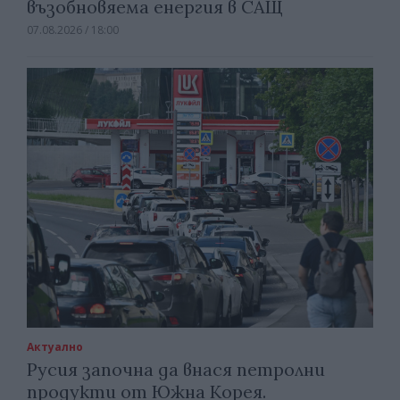
възобновяема енергия в САЩ
07.08.2026 / 18:00
Актуално
Русия започна да внася петролни
продукти от Южна Корея.