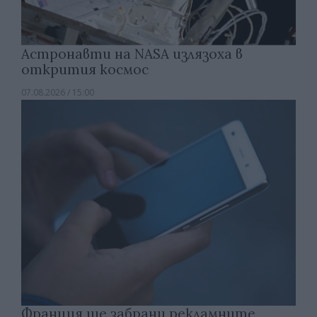
Астронавти на NASA излязоха в
открития космос
07.08.2026 / 15:00
Франция ще забрани рекламните