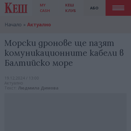
MY
КЕШ
АБО
CASH
КЛУБ
Начало
Актуално
Морски дронове ще пазят
комуникационните кабели в
Балтийско море
19.12.2024 / 13:00
Актуално
Текст:
Людмила Димова