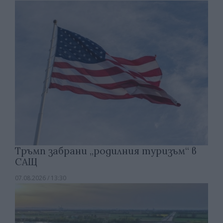
Тръмп забрани „родилния туризъм“ в
САЩ
07.08.2026 / 13:30