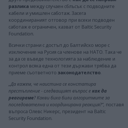
разлика
между случаен сблъсък с подводните
кабели и умишлен саботаж. Засега
координираният отговор при всеки подводен
саботаж е ограничен, казват от Baltic Security
Foundation.
Всички страни с достъп до Балтийско море с
изключение на Русия са членове на НАТО. Така че
за да се въведе технологията за наблюдение и
контрол всяка една от тези държави трябва да
приеме съответното
законодателство
.
„Да кажем, че наистина се констатира
престъпление - следващият въпрос е
как да
реагираме
? Какви биха били алгоритмите за
последователна и координирана реакция?“,
поставя
въпроса Олевс Никерс, президент на Baltic
Security Foundation.