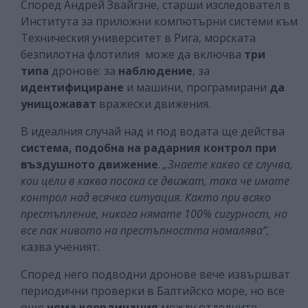
Според Андрей Звайгзне, старши изследовател в
Института за приложни компютърни системи към
Техническия университет в Рига, морската
безпилотна флотилия може да включва
три
типа
дронове: за
наблюдение
, за
идентифициране
и машини, програмирани
да
унищожават
вражески движения.
В идеалния случай над и под водата ще действа
система, подобна на радарния контрол при
въздушното движение
.
„Знаете какво се случва,
кои цели в каква посока се движат, така че имате
контрол над всячка ситуация. Както при всяко
престъпление, никога нямате 100% сигурност, но
все пак нивото на престъпността намалява”,
казва ученият.
Според него подводни дронове вече извършват
периодични проверки в Балтийско море, но все
още
няма координация
между отделните