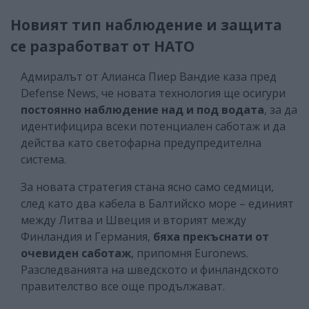
Новият тип наблюдение и защита
се разработват от НАТО
Адмиралът от Алианса Пиер Вандие каза пред
Defense News, че новата технология ще осигури
постоянно наблюдение над и под водата
, за да
идентифицира всеки потенциален саботаж и да
действа като светофарна предупредителна
система.
За новата стратегия стана ясно само седмици,
след като два кабела в Балтийско море – единият
между Литва и Швеция и вторият между
Финландия и Германия,
бяха прекъснати от
очевиден саботаж
, припомня
Euronews.
Разследванията на шведското и финландското
правителство все още продължават.