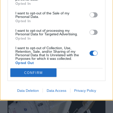
Opted In
I want to opt-out of the Sale of my
Personal Data.
Opted In
I want to opt-out of processing my
Personal Data for Targeted Advertising.
Opted In
Изкуствен интелект за първи път
създаде нови жизнеспособни вируси
I want to opt-out of Collection, Use,
Retention, Sale, and/or Sharing of my
07.08.2026 / 15:30
Personal Data that Is Unrelated with the
Purposes for which it was collected.
Opted Out
CONFIRM
Data Deletion
Data Access
Privacy Policy