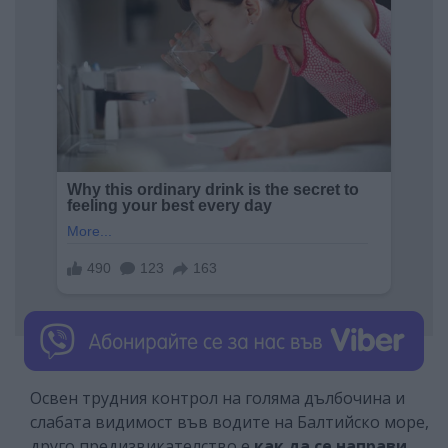
Освен трудния контрол на голяма дълбочина и
слабата видимост във водите на Балтийско море,
друго предизвикателство е
как да се направи