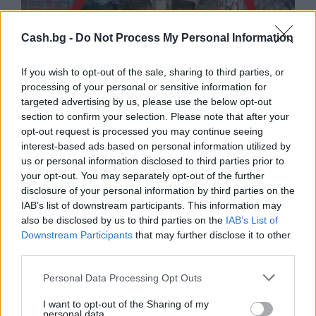
Cash.bg -
Do Not Process My Personal Information
If you wish to opt-out of the sale, sharing to third parties, or
processing of your personal or sensitive information for
targeted advertising by us, please use the below opt-out
section to confirm your selection. Please note that after your
opt-out request is processed you may continue seeing
interest-based ads based on personal information utilized by
Древен храм на почти 900 години
us or personal information disclosed to third parties prior to
откриха под кафене за сладолед в
your opt-out. You may separately opt-out of the further
Полша
disclosure of your personal information by third parties on the
IAB’s list of downstream participants. This information may
07.08.2026 / 16:00
also be disclosed by us to third parties on the
IAB’s List of
Downstream Participants
that may further disclose it to other
third parties.
Personal Data Processing Opt Outs
I want to opt-out of the Sharing of my
personal data.