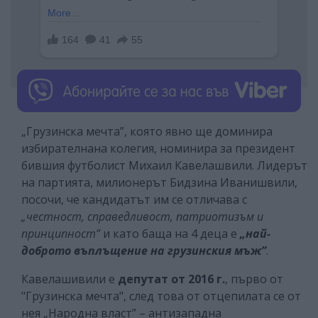
„Грузинска мечта”, която явно ще доминира
избирателнана колегия, номинира за президент
бившия футболист Михаил Кавелашвили. Лидерът
на партията, милионерът Бидзина Иванишвили,
посочи, че кандидатът им се отличава с
„честност, справедливост, патриотизъм и
принципност”
и като баща на 4 деца е
„най-
доброто въплъщение на грузинския мъж”
.
Кавелашивили е
депутат от 2016 г.
, първо от
"Грузинска мечта", след това от отцепилата се от
нея „Народна власт” – антизападна