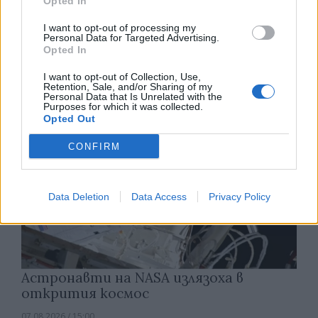
Opted In
Изкуствен интелект за първи път
I want to opt-out of processing my
създаде нови жизнеспособни вируси
Personal Data for Targeted Advertising.
Opted In
07.08.2026 / 15:30
I want to opt-out of Collection, Use,
Retention, Sale, and/or Sharing of my
Personal Data that Is Unrelated with the
Purposes for which it was collected.
Opted Out
CONFIRM
Data Deletion
Data Access
Privacy Policy
Астронавти на NASA излязоха в
открития космос
07.08.2026 / 15:00