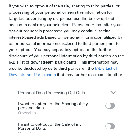
If you wish to opt-out of the sale, sharing to third parties, or
processing of your personal or sensitive information for
targeted advertising by us, please use the below opt-out
Древен храм на почти 900 години
section to confirm your selection. Please note that after your
откриха под кафене за сладолед в
opt-out request is processed you may continue seeing
Полша
interest-based ads based on personal information utilized by
us or personal information disclosed to third parties prior to
07.08.2026 / 16:00
your opt-out. You may separately opt-out of the further
disclosure of your personal information by third parties on the
IAB’s list of downstream participants. This information may
also be disclosed by us to third parties on the
IAB’s List of
Downstream Participants
that may further disclose it to other
third parties.
Personal Data Processing Opt Outs
I want to opt-out of the Sharing of my
personal data.
Opted In
I want to opt-out of the Sale of my
Personal Data.