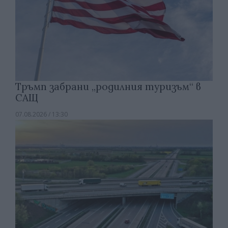
Тръмп забрани „родилния туризъм“ в
САЩ
07.08.2026 / 13:30