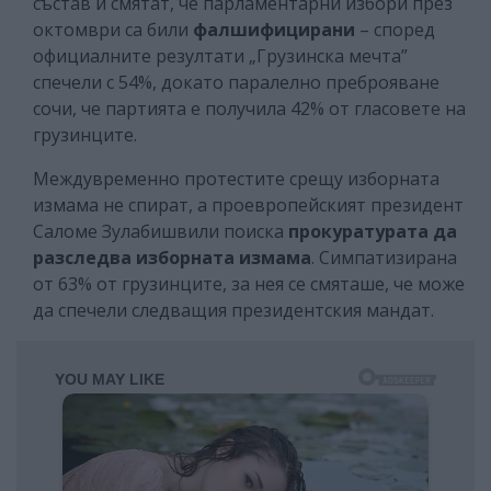
състав и смятат, че парламентарни избори през
октомври са били
фалшифицирани
– според
официалните резултати „Грузинска мечта”
спечели с 54%, докато паралелно преброяване
сочи, че партията е получила 42% от гласовете на
грузинците.
Междувременно протестите срещу изборната
измама не спират, а проевропейският президент
Саломе Зулабишвили поиска
прокуратурата да
разследва изборната измама
. Симпатизирана
от 63% от грузинците, за нея се смяташе, че може
да спечели следващия президентския мандат.