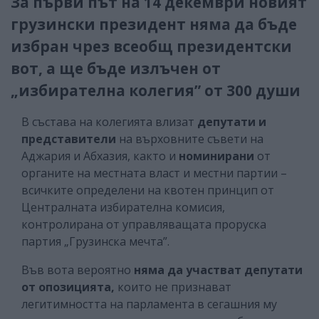
За първи път на 14 декември новият
грузински президент няма да бъде
избран чрез всеобщ президентски
вот, а ще бъде излъчен от
„избирателна колегия” от 300 души
В състава на колегията влизат
депутати и
представители
на върховните съвети на
Аджария и Абхазия, както и
номинирани
от
органите на местната власт и местни партии –
всичките определени на квотен принцип от
Централната избирателна комисия,
контролирана от управляващата проруска
партия „Грузинска мечта”.
Във вота вероятно
няма да участват депутати
от опозицията,
които не признават
легитимността на парламента в сегашния му