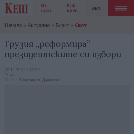
MY
КЕШ
АБО
CASH
КЛУБ
Начало
Актуално
Власт
Свят
Грузия „реформира”
президентските си избори
28.11.2024 / 12:30
Свят
Текст:
Людмила Димова