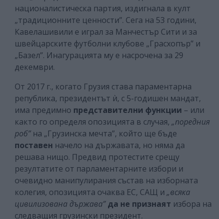
националистическа партия, издигнала в култ
„традиционните ценности”. Сега на 53 години,
Кавелашивили е играл за Манчестър Сити и за
швейцарските футболни клубове „Грасхопър” и
„Базел”. Инагурацията му е насрочена за 29
декември.
От 2017 г., когато Грузия става параментарна
република, президентът ѝ, с 5-годишен мандат,
има предимно
представителни функции
– или
както го определя опозицията в случая,
„поредния
роб”
на „Грузинска мечта”, който ще бъде
поставен
начело на държавата, но няма да
решава нищо. Предвид протестите срещу
резултатите от парламентарните избори и
очевидно манипулирания състав на изборната
колегия, опозицията очаква ЕС, САЩ и
„всяка
цивилизована държава”
да не признаят
избора на
следващия грузински президент.