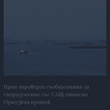
Иран опроверга съобщенията за
споразумение със САЩ относно
Ормузкия проток