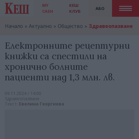
MY
КЕШ
АБО
CASH
КЛУБ
Начало
Актуално
Общество
Здравеопазване
Електронните рецептурни
книжки са спестили на
хронично болните
пациенти над 1,3 млн. лв.
09.11.2024 / 14:00
Здравеопазване
Текст:
Евелина Георгиева