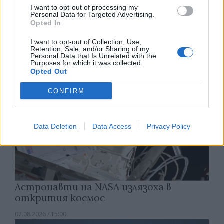
Изкуствен интелект за първи път
I want to opt-out of processing my
създаде нови жизнеспособни вируси
Personal Data for Targeted Advertising.
Opted In
07.08.2026 / 15:30
I want to opt-out of Collection, Use,
Retention, Sale, and/or Sharing of my
Personal Data that Is Unrelated with the
Purposes for which it was collected.
Opted Out
CONFIRM
Data Deletion
Data Access
Privacy Policy
Астронавти на NASA излязоха в
открития космос
07.08.2026 / 15:00