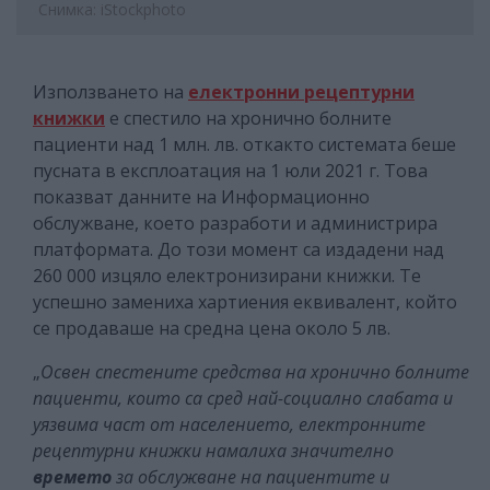
Снимка: iStockphoto
Използването на
електронни рецептурни
книжки
е спестило на хронично болните
пациенти над 1 млн. лв. откакто системата беше
пусната в експлоатация на 1 юли 2021 г. Това
показват данните на Информационно
обслужване, което разработи и администрира
платформата. До този момент са издадени над
260 000 изцяло електронизирани книжки. Те
успешно замениха хартиения еквивалент, който
се продаваше на средна цена около 5 лв.
„
Освен спестените средства на хронично болните
пациенти, които са сред най-социално слабата и
уязвима част от населението, електронните
рецептурни книжки намалиха значително
времето
за обслужване на пациентите и