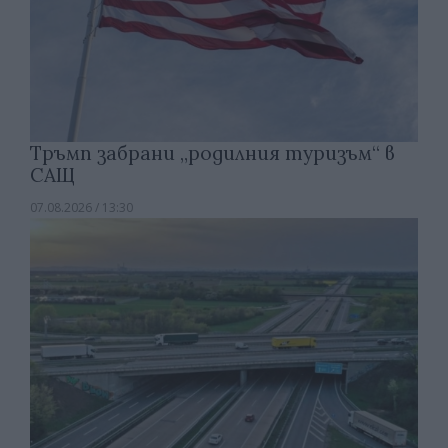
Тръмп забрани „родилния туризъм“ в
САЩ
07.08.2026 / 13:30