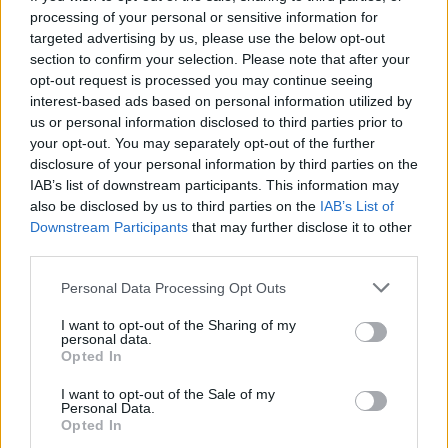
processing of your personal or sensitive information for
targeted advertising by us, please use the below opt-out
section to confirm your selection. Please note that after your
Древен храм на почти 900 години
opt-out request is processed you may continue seeing
откриха под кафене за сладолед в
interest-based ads based on personal information utilized by
Полша
us or personal information disclosed to third parties prior to
07.08.2026 / 16:00
your opt-out. You may separately opt-out of the further
disclosure of your personal information by third parties on the
IAB’s list of downstream participants. This information may
also be disclosed by us to third parties on the
IAB’s List of
Downstream Participants
that may further disclose it to other
third parties.
Personal Data Processing Opt Outs
I want to opt-out of the Sharing of my
personal data.
Opted In
I want to opt-out of the Sale of my
Personal Data.
Opted In