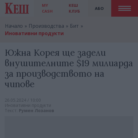
MY
КЕШ
АБО
CASH
КЛУБ
Начало
Производства
Бит
Иновативни продукти
Южна Корея ще задели
внушителните $19 милиарда
за производството на
чипове
26.05.2024 / 10:00
Иновативни продукти
Текст:
Румен Лозанов