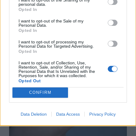
personal data.
Opted In
I want to opt-out of the Sale of my
Personal Data.
Opted In
Астронавти на NASA излязоха в
открития космос
I want to opt-out of processing my
Personal Data for Targeted Advertising.
Opted In
07.08.2026 / 15:00
I want to opt-out of Collection, Use,
Retention, Sale, and/or Sharing of my
Personal Data that Is Unrelated with the
Purposes for which it was collected.
Opted Out
CONFIRM
Data Deletion
Data Access
Privacy Policy