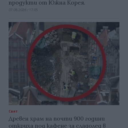
продукти от Южна Корея.
07.08.2026 / 17:05
Свят
Древен храм на почти 900 години
откриха под кафене за сладолед в