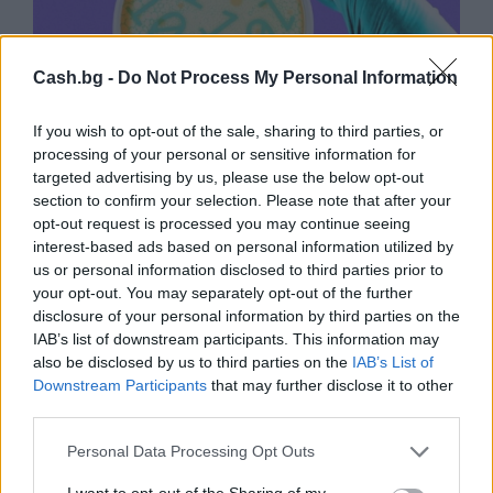
Cash.bg -
Do Not Process My Personal Information
If you wish to opt-out of the sale, sharing to third parties, or
processing of your personal or sensitive information for
targeted advertising by us, please use the below opt-out
section to confirm your selection. Please note that after your
Изкуствен интелект за първи път
opt-out request is processed you may continue seeing
създаде нови жизнеспособни вируси
interest-based ads based on personal information utilized by
us or personal information disclosed to third parties prior to
07.08.2026 / 15:30
your opt-out. You may separately opt-out of the further
disclosure of your personal information by third parties on the
IAB’s list of downstream participants. This information may
also be disclosed by us to third parties on the
IAB’s List of
Downstream Participants
that may further disclose it to other
third parties.
Personal Data Processing Opt Outs
I want to opt-out of the Sharing of my