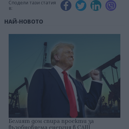
Сподели тази статия
в:
НАЙ-НОВОТО
Белият дом спира проекти за
възобновяема енергия в САЩ