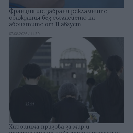
Франция ще забрани рекламните
обаждания без съгласието на
абонатите от 11 август
07.08.2026 / 14:30
Хирошима призова за мир и
недопускане на нова ядрена трагедия