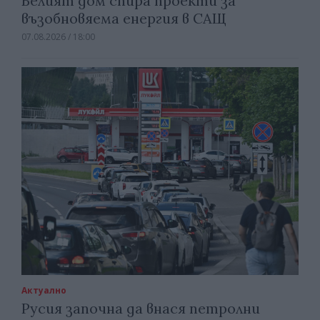
Белият дом спира проекти за
възобновяема енергия в САЩ
07.08.2026 / 18:00
Актуално
Русия започна да внася петролни