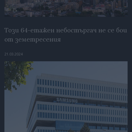
Този 64-етажен небостъргач не се бои
от земетресения
21.03.2024