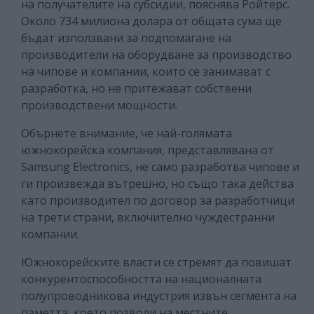
на получателите на субсидии, пояснява Ройтерс.
Около 734 милиона долара от общата сума ще
бъдат използвани за подпомагане на
производители на оборудване за производство
на чипове и компании, които се занимават с
разработка, но не притежават собствени
производствени мощности.
Обърнете внимание, че най-голямата
южнокорейска компания, представлявана от
Samsung Electronics, не само разработва чипове и
ги произвежда вътрешно, но също така действа
като производител по договор за разработчици
на трети страни, включително чуждестранни
компании.
Южнокорейските власти се стремят да повишат
конкурентоспособността на националната
полупроводникова индустрия извън сегмента на
паметта, което позволи на местните