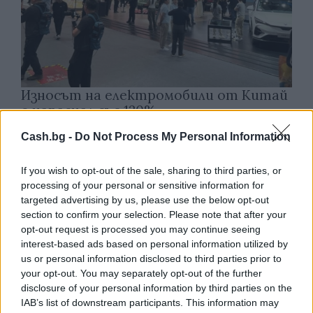
Износът на електромобили от Китай
е нараснал със 120%
06.08.2026 / 16:30
Cash.bg -
Do Not Process My Personal Information
If you wish to opt-out of the sale, sharing to third parties, or
processing of your personal or sensitive information for
targeted advertising by us, please use the below opt-out
section to confirm your selection. Please note that after your
opt-out request is processed you may continue seeing
interest-based ads based on personal information utilized by
us or personal information disclosed to third parties prior to
your opt-out. You may separately opt-out of the further
disclosure of your personal information by third parties on the
IAB’s list of downstream participants. This information may