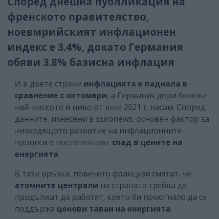
Според днешна публликация на
френското правителство,
ноевмрийският инфлационен
индекс е 3.4%, докато Германия
обяви 3.8% базисна инфлация
И в двете страни
инфлацията е паднала в
сравнение с октомври
, а Германия дори бележи
най-ниското ѝ ниво от юни 2021 г. насам. Според
данните, изнесени в Euronews, основен фактор за
низходящото развитие на инфлационните
процеси е постепенният
спад в цените на
енергията
.
В тази връзка, повечето французи смятат, че
атомните централи
на страната трябва да
продължат да работят, което би помогнало да се
поддържа
ценови таван на енергията
.