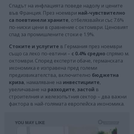
Спадът на инфлацията поведе надолу и цените
във Франция. През ноември
най-чувствително
са поевтинели храните
, отбелязвайки със 7.6%
по-ниски цени в сравнение с октомври. Ценовият
спад за промишлените стоки е 1.9%.
Стоките и услугите
в Германия през ноември
също са леко по-евтини –
с 0.4% средно
спрямо м.
октомври. Според експерти обаче, германската
икономика е изправена пред големи
предизвикателства, включително
бюджетна
криза
, намаляване на
инвестициите
,
увеличаване на
разходите
,
застой
в
строителния и железопътния сектор – два важни
фактора в най-голямата европейска икономика.