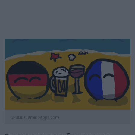
Снимка: aminoapps.com