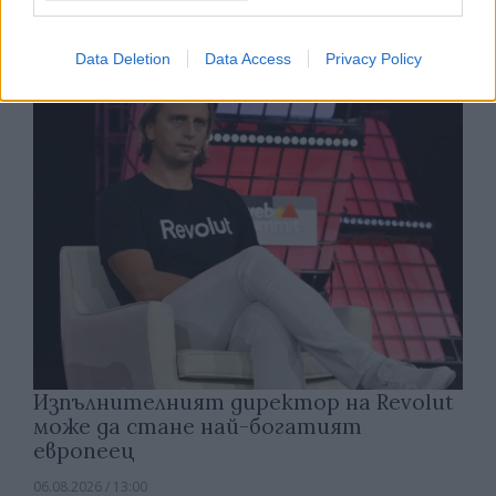
електроцентрала
06.08.2026 / 15:30
Data Deletion
Data Access
Privacy Policy
Изпълнителният директор на Revolut
може да стане най-богатият
европеец
06.08.2026 / 13:00