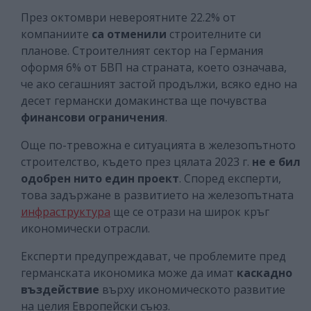
През октомври невероятните 22.2% от
компаниите
са отменили
строителните си
планове. Строителният сектор на Германия
оформя 6% от БВП на страната, което означава,
че ако сегашният застой продължи, всяко едно на
десет германски домакинства ще почувства
финансови ограничения
.
Още по-тревожна е ситуацията в железопътното
строителство, където през цялата 2023 г.
не е бил
одобрен нито един проект
. Според експерти,
това задържане в развитието на железопътната
инфраструктура
ще се отрази на широк кръг
икономически отрасли.
Експерти предупреждават, че проблемите пред
германската икономика може да имат
каскадно
въздействие
върху икономическото развитие
на целия Европейски съюз.