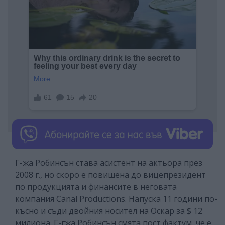
Г-жа Робинсън става асистент на актьора през
2008 г., но скоро е повишена до вицепрезидент
по продукцията и финансите в неговата
компания Canal Productions. Напуска 11 години по-
късно и съди двойния носител на Оскар за $ 12
милиона. Г-гжа Робинсън смята пост фактум, че е