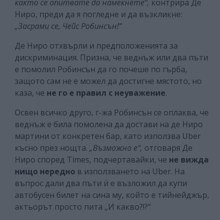
както се опитвате да намекнете“,
контрира Де
Ниро, преди да я погледне и да възкликне:
„Засрами се, Чейс Робинсън!“
Де Ниро отхвърли и предположенията за
дискриминация. Призна, че веднъж или два пъти
е помолил Робинсън да го почеше по гърба,
защото сам не е можел да достигне мястото, но
каза, че
не го е правил с неуважение
.
Освен всичко друго, г-жа Робинсън се оплаква, че
веднъж е била помолена да достави на де Ниро
мартини от конкретен бар, като използва Uber
късно през нощта.
„Възможно е“,
отговаря Де
Ниро според Times, подчертавайки, че
не вижда
нищо нередно
в използването на Uber. На
въпрос дали два пъти ѝ е възложил да купи
автобусен билет на сина му, който е тийнейджър,
актьорът просто пита „И какво?!?“