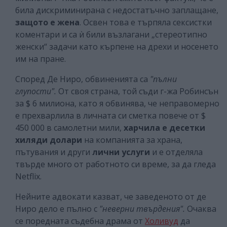
била дискриминирана с недостатъчно заплащане,
защото е жена
. Освен това е търпяла сексистки
коментари и са ѝ били възлагани „стереотипно
женски“ задачи като кърпене на дрехи и носенето
им на пране.
Според Де Ниро, обвиненията са
"пълни
глупости".
От своя страна, той съди г-жа Робинсън
за $ 6 милиона, като я обвинява, че неправомерно
е прехварлила в личната си сметка повече от $
450 000 в самолетни мили,
харчила е десетки
хиляди долари
на компанията за храна,
пътувания и други
лични услуги
и е отделяла
твърде много от работното си време, за да гледа
Netflix.
Нейните адвокати казват, че заведеното от де
Ниро дело е пълно с
"неверни твърдения".
Очаква
се поредната съдебна драма от
Холивуд
да