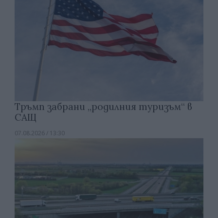
Тръмп забрани „родилния туризъм“ в
САЩ
07.08.2026 / 13:30