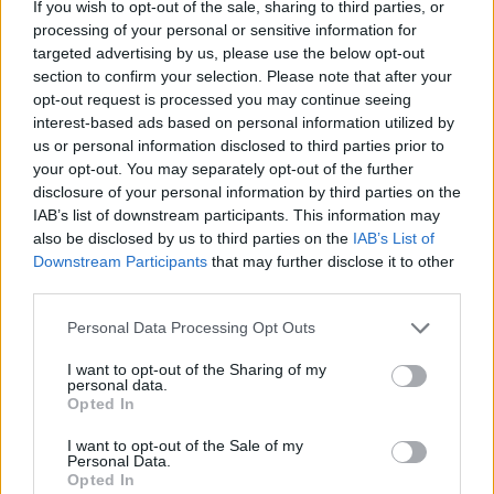
If you wish to opt-out of the sale, sharing to third parties, or
processing of your personal or sensitive information for
targeted advertising by us, please use the below opt-out
section to confirm your selection. Please note that after your
opt-out request is processed you may continue seeing
interest-based ads based on personal information utilized by
Древен храм на почти 900 години
us or personal information disclosed to third parties prior to
откриха под кафене за сладолед в
your opt-out. You may separately opt-out of the further
Полша
disclosure of your personal information by third parties on the
IAB’s list of downstream participants. This information may
07.08.2026 / 16:00
also be disclosed by us to third parties on the
IAB’s List of
Downstream Participants
that may further disclose it to other
third parties.
Personal Data Processing Opt Outs
I want to opt-out of the Sharing of my
personal data.
Opted In
I want to opt-out of the Sale of my
Personal Data.
Opted In