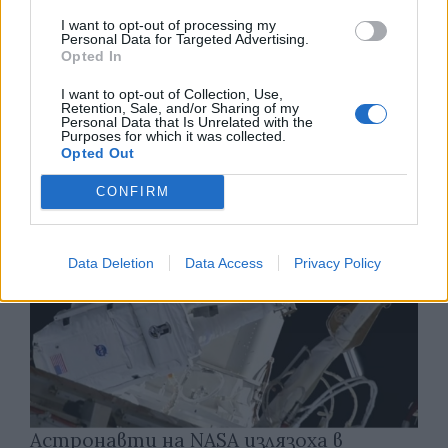
I want to opt-out of processing my
Personal Data for Targeted Advertising.
Opted In
Изкуствен интелект за първи път
създаде нови жизнеспособни вируси
I want to opt-out of Collection, Use,
Retention, Sale, and/or Sharing of my
Personal Data that Is Unrelated with the
07.08.2026 / 15:30
Purposes for which it was collected.
Opted Out
CONFIRM
Data Deletion
Data Access
Privacy Policy
Астронавти на NASA излязоха в