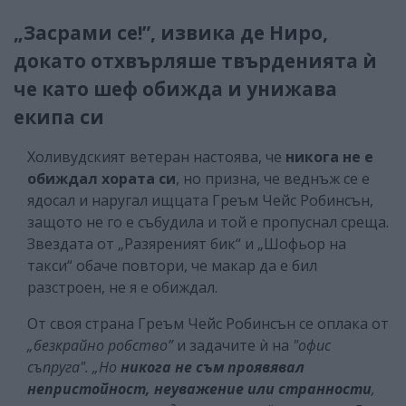
„Засрами се!”, извика де Ниро,
докато отхвърляше твърденията ѝ
че като шеф обижда и унижава
екипа си
Холивудският ветеран настоява, че
никога не е
обиждал хората си
, но призна, че веднъж се е
ядосал и наругал ищцата Греъм Чейс Робинсън,
защото не го е събудила и той е пропуснал среща.
Звездата от „Разяреният бик“ и „Шофьор на
такси“ обаче повтори, че макар да е бил
разстроен, не я е обиждал.
От своя страна Греъм Чейс Робинсън се оплака от
„безкрайно робство”
и задачите ѝ на
"офис
съпруга".
„Но
никога не съм проявявал
непристойност, неуважение или странности
,