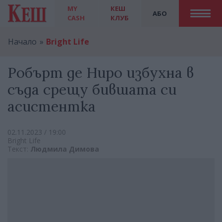
MY
КЕШ
АБО
CASH
КЛУБ
Начало
Bright Life
Робърт де Ниро избухна в
съда срещу бившата си
асистентка
02.11.2023 / 19:00
Bright Life
Текст:
Людмила Димова