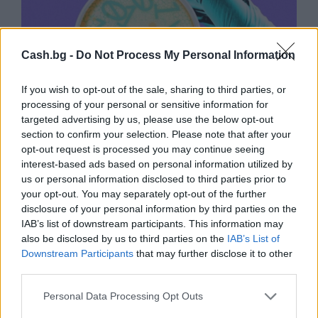
Cash.bg -
Do Not Process My Personal Information
If you wish to opt-out of the sale, sharing to third parties, or
processing of your personal or sensitive information for
targeted advertising by us, please use the below opt-out
section to confirm your selection. Please note that after your
opt-out request is processed you may continue seeing
interest-based ads based on personal information utilized by
Изкуствен интелект за първи път
us or personal information disclosed to third parties prior to
създаде нови жизнеспособни вируси
your opt-out. You may separately opt-out of the further
07.08.2026 / 15:30
disclosure of your personal information by third parties on the
IAB’s list of downstream participants. This information may
also be disclosed by us to third parties on the
IAB’s List of
Downstream Participants
that may further disclose it to other
third parties.
Personal Data Processing Opt Outs