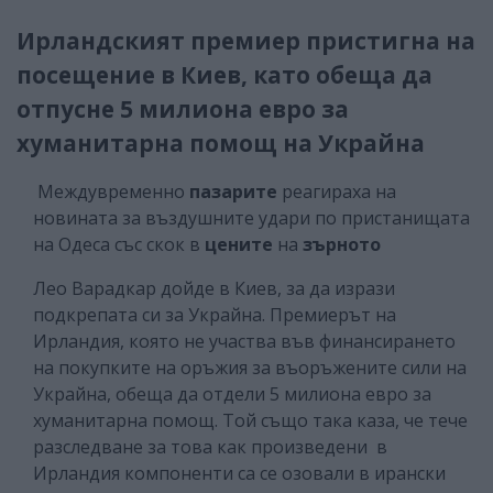
Ирландският премиер пристигна на
посещение в Киев, като обеща да
отпусне 5 милиона евро за
хуманитарна помощ на Украйна
Междувременно
пазарите
реагираха на
новината за въздушните удари по пристанищата
на Одеса със скок в
цените
на
зърното
Лео Варадкар дойде в Киев, за да изрази
подкрепата си за Украйна. Премиерът на
Ирландия, която не участва във финансирането
на покупките на оръжия за въоръжените сили на
Украйна, обеща да отдели 5 милиона евро за
хуманитарна помощ. Той също така каза, че тече
разследване за това как произведени в
Ирландия компоненти са се озовали в ирански