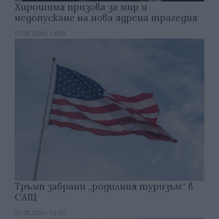
Хирошима призова за мир и
недопускане на нова ядрена трагедия
07.08.2026 / 14:00
Тръмп забрани „родилния туризъм“ в
САЩ
07.08.2026 / 13:30