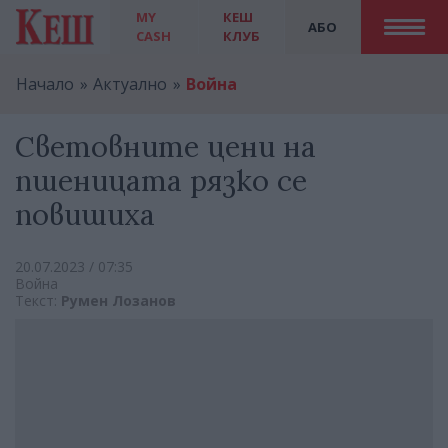
MY
КЕШ
АБО
CASH
КЛУБ
Начало
Актуално
Война
Световните цени на
пшеницата рязко се
повишиха
20.07.2023 / 07:35
Война
Текст:
Румен Лозанов