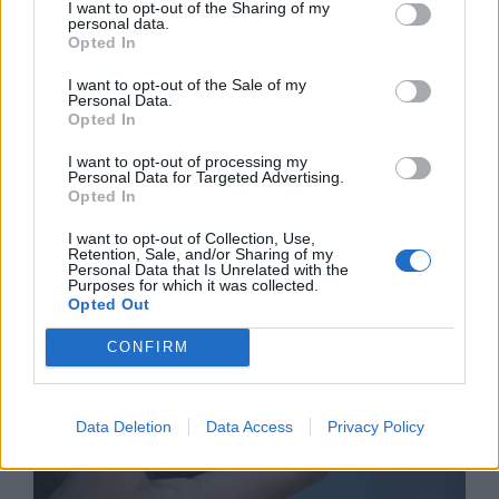
I want to opt-out of the Sharing of my
personal data.
Opted In
I want to opt-out of the Sale of my
Personal Data.
Opted In
I want to opt-out of processing my
Астронавти на NASA излязоха в
Personal Data for Targeted Advertising.
открития космос
Opted In
07.08.2026 / 15:00
I want to opt-out of Collection, Use,
Retention, Sale, and/or Sharing of my
Personal Data that Is Unrelated with the
Purposes for which it was collected.
Opted Out
CONFIRM
Data Deletion
Data Access
Privacy Policy