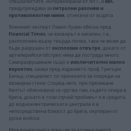
специалистите, интервюирани от NYT, а
ВВС
предупреждава за
петролни разливи и
противопехотни мини
, отнесени от водата.
Военният експерт Павел Лузин обясни пред
Financial Times
, че язовирът е насипен, т.е.,
разположен върху твърда почва, така че може да
бъде разрушен от
експлозия отвътре
, докато от
артилерийски обстрел няма да пострада много.
Саморазрушаване също е
изключително малко
вероятно
, казва пред изданието проф. Грегъри
Бичър, специалист по причините за повреди на
язовирни стени. Според него, при преливане
бентът обикновено се срутва там, където опира в
брега, докато в този случай пробивът е в средата,
до водноелектрическата централа и в
непосредствена близост до брега, окупиран от
руски войски.
Международната агенция за атомна енергя