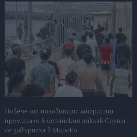
Повече от половината мигранти,
преминали в испанския анклав Сеута,
се завърнаха в Мароко