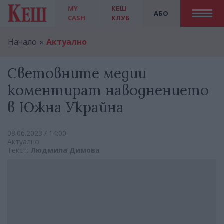
MY
КЕШ
АБО
CASH
КЛУБ
Начало
Актуално
Световните медии
коментират наводнението
в Южна Украйна
08.06.2023 / 14:00
Актуално
Текст:
Людмила Димова