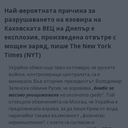
Най-вероятната причина за
разрушаването на язовира на
Каховската ВЕЦ на Днепър е
експлозия, произведена отвътре с
мощен заряд, пише The New York
Times (NYT)
Украйна обяви още през октомври, че руските
войски, контролиращи централата, са я
минирали. Във вторник президентът Володимир
Зеленски обвини Русия, че взривява
„
бомба за
масово унищожаване
на околната среда“.
Той
отхвърли обвиненията на Москва, че Украйна е
предизвикала взрива, за да лиши Крим от вода,
наричайки такава възможност
„физически
нереалистична“,
с което са съгласни и