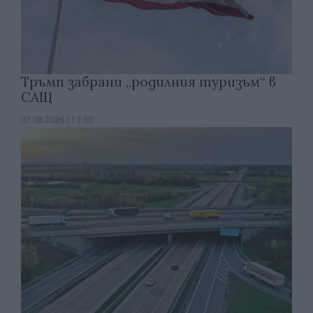
Тръмп забрани „родилния туризъм“ в
САЩ
07.08.2026 / 13:30