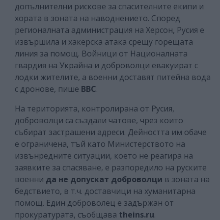
допълнителни рискове за спасителните екипи и
хората в зоната на наводнението. Според
регионалната администрация на Херсон, Русия е
извършила и хакерска атака срещу горещата
линия за помощ. Войници от Националната
гвардия на Украйна и доброволци евакуират с
лодки жителите, а военни доставят питейна вода
с дронове, пише
ВВС
.
На територията, контролирана от Русия,
доброволци са създали чатове, чрез които
събират застрашени адреси. Дейността им обаче
е ограничена, тъй като Министерството на
извънредните ситуации, което не реагира на
заявките за спасяване, е разпоредило на руските
военни
да не допускат доброволци
в зоната на
бедствието, в т.ч. доставчици на хуманитарна
помощ. Един доброволец е задържан от
прокуратурата, съобщава
theins.ru
.