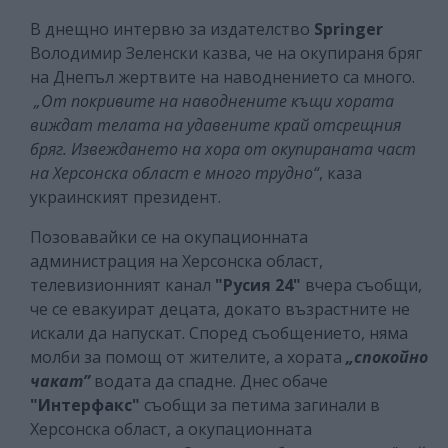
В днещно интервю за издателство
Springer
Володимир Зеленски казва, че на окупираня бряг
на Днепъл жертвите на наводнението са много.
„От покривите на наводнените къщи хората
виждат телата на удавените край отсрещния
бряг. Извеждането на хора от окупираната част
на Херсонска област е много трудно“
, каза
украинският президент.
Позовавайки се на окупационната
администрация на Херсонска област,
телевизионният канал
"Русия 24"
вчера съобщи,
че се евакуират децата, докато възрастните не
искали да напускат. Според съобщението, няма
молби за помощ от жителите, а хората
„спокойно
чакат”
водата да спадне. Днес обаче
"Интерфакс"
съобщи за петима загинали в
Херсонска област, а окупационната