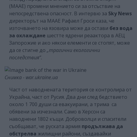
(МААЕ) промени мнението си за отсъствие на
непосредствена опасност. В интервю за
Sky News
директорът на МААЕ Рафаел Гроси каза, че
източването на язовира може да остави
без вода
за охлаждане
шестте ядрени реаактора в АЕЦ
Запорожие и ако някои елементи се стопят, може
да се стигне до
„трагични екологични
последствия”.
Снимка - war.ukraine.ua
Част от наводнената територия се контролира от
Украйна, част от Русия. Два дни след бедствието
около 1 700 души са евакуирани, а трима са
обявени за изчезнали. Само в Херсон са
наводнени 1802 къщи. Доброволци и спасители
съобщават, че руската армия
продължава да
обстрелва
жилищни райони, създавайки