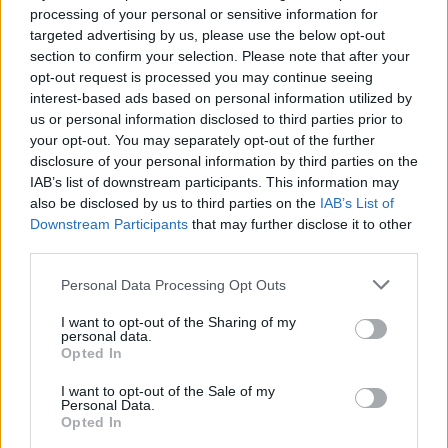
processing of your personal or sensitive information for
Древен храм на почти 900 години
targeted advertising by us, please use the below opt-out
откриха под кафене за сладолед в
section to confirm your selection. Please note that after your
Полша
opt-out request is processed you may continue seeing
interest-based ads based on personal information utilized by
07.08.2026 / 16:00
us or personal information disclosed to third parties prior to
your opt-out. You may separately opt-out of the further
disclosure of your personal information by third parties on the
IAB’s list of downstream participants. This information may
also be disclosed by us to third parties on the
IAB’s List of
Downstream Participants
that may further disclose it to other
third parties.
Personal Data Processing Opt Outs
I want to opt-out of the Sharing of my
personal data.
Opted In
I want to opt-out of the Sale of my
Personal Data.
Изкуствен интелект за първи път
Opted In
създаде нови жизнеспособни вируси