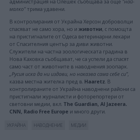
администрация на Олешек съобщава за още
"най-
малко"
трима удавени.
В контролирания от Украйна Херсон доброволци
спасяват не само хора, но и
животни
, с помощта
на пристигналите от Одеса ветеринарни лекари
от Спасителния център за диви животни.
Служители на частна зоологическата градина в
Нова Каховка съобщават, че са успели да спасят
само част от животните в наводнения зоопарк.
„Русия иска да ни издави, но наказва сама себе си”,
казва местна жителка пред в.
Нaaretz
.
В
контролираните от Украйна наводнени райони са
пристигнали журналисти и фоторепортери от
световни медии, вкл.
The Guardian, Al Jazeera.
CNN, Radio Free Europe
и много други.
УКРАЙНА
НАВОДНЕНИЕ
МЕДИИ