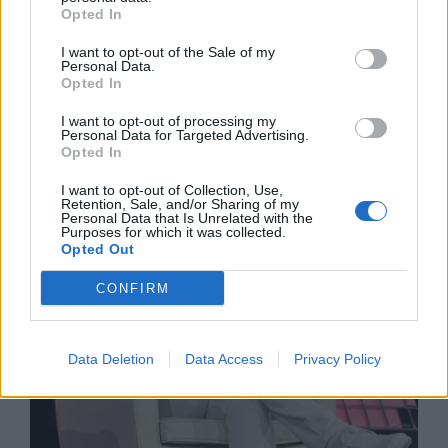
Opted In
I want to opt-out of the Sale of my
Personal Data.
Спадането на Дунав принуди Румъния
Opted In
да възобнови работата на въглищна
електроцентрала
I want to opt-out of processing my
Personal Data for Targeted Advertising.
06.08.2026 / 15:30
Opted In
I want to opt-out of Collection, Use,
Retention, Sale, and/or Sharing of my
Personal Data that Is Unrelated with the
Purposes for which it was collected.
Opted Out
CONFIRM
Data Deletion
Data Access
Privacy Policy