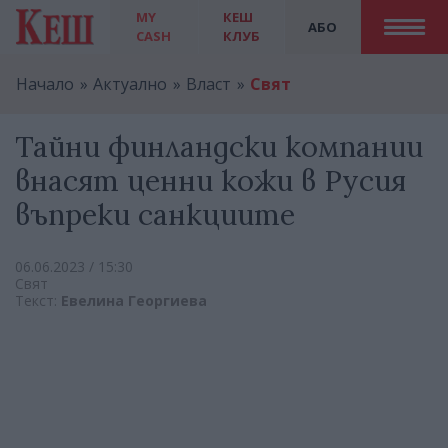
MY
КЕШ
АБО
CASH
КЛУБ
Начало
Актуално
Власт
Свят
Тайни финландски компании
внасят ценни кожи в Русия
въпреки санкциите
06.06.2023 / 15:30
Свят
Текст:
Евелина Георгиева