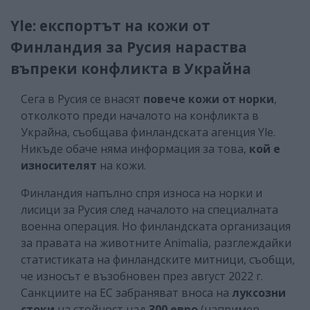
Yle: експортът на кожи от
Финландия за Русия нараства
въпреки конфликта в Украйна
Сега в Русия се внасят
повече кожи от норки
,
отколкото преди началото на конфликта в
Украйна, съобщава финландската агенция Yle.
Никъде обаче няма информация за това,
кой е
износителят
на кожи.
Финландия напълно спря износа на норки и
лисици за Русия след началото на специалната
военна операция. Но финландската организация
за правата на животните Animalia, разглеждайки
статистиката на финландските митници, съобщи,
че износът е възобновен през август 2022 г.
Санкциите на ЕС забраняват вноса на
луксозни
стоки
на стойност над
300 евро
(например