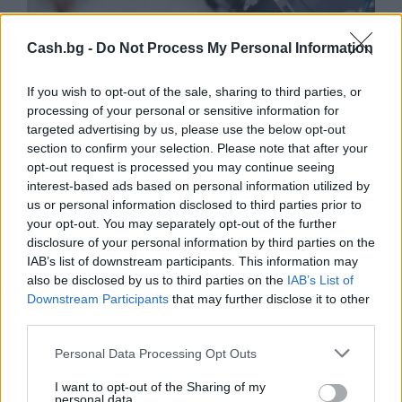
Cash.bg -
Do Not Process My Personal Information
If you wish to opt-out of the sale, sharing to third parties, or
processing of your personal or sensitive information for
targeted advertising by us, please use the below opt-out
Ню Йорк стана 14-ият щат на САЩ, в
section to confirm your selection. Please note that after your
който е разрешена евтаназията
opt-out request is processed you may continue seeing
interest-based ads based on personal information utilized by
06.08.2026 / 16:00
us or personal information disclosed to third parties prior to
your opt-out. You may separately opt-out of the further
disclosure of your personal information by third parties on the
IAB’s list of downstream participants. This information may
also be disclosed by us to third parties on the
IAB’s List of
Downstream Participants
that may further disclose it to other
third parties.
Personal Data Processing Opt Outs
I want to opt-out of the Sharing of my
personal data.