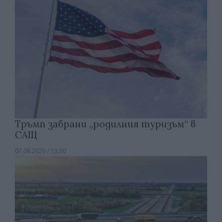
Тръмп забрани „родилния туризъм“ в
САЩ
07.08.2026 / 13:30