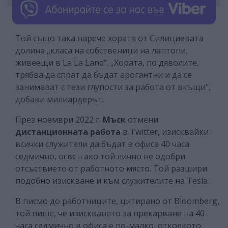
Той също така нарече хората от Силициевата
долина „класа на собственици на лаптопи,
живеещи в La La Land“. „Хората, по дяволите,
трябва да спрат да бъдат арогантни и да се
занимават с тези глупости за работа от вкъщи“,
добави милиардерът.
През ноември 2022 г.
Мъск
отмени
дистанционната работа
в Twitter, изисквайки
всички служители да бъдат в офиса 40 часа
седмично, освен ако той лично не одобри
отсъствието от работното място. Той разшири
подобно изискване и към служителите на Tesla.
В писмо до работниците, цитирано от Bloomberg,
той пише, че изискването за прекарване на 40
часа седмично в офиса е по-малко, отколкото