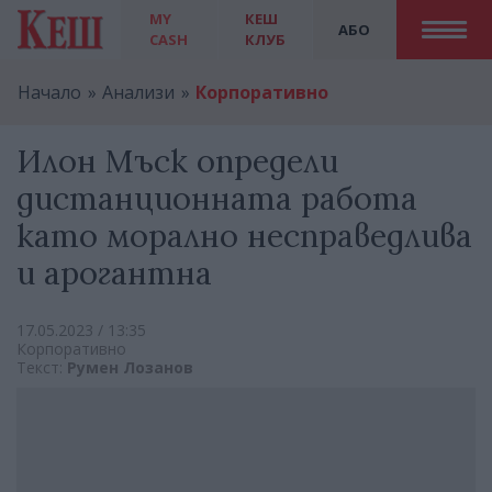
MY
КЕШ
АБО
CASH
КЛУБ
Начало
Анализи
Корпоративно
Илон Мъск определи
дистанционната работа
като морално несправедлива
и арогантна
17.05.2023 / 13:35
Корпоративно
Текст:
Румен Лозанов