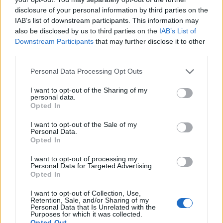
disclosure of your personal information by third parties on the
IAB’s list of downstream participants. This information may
also be disclosed by us to third parties on the
IAB’s List of
Downstream Participants
that may further disclose it to other
Изкуствен интелект за първи път
third parties.
създаде нови жизнеспособни вируси
Personal Data Processing Opt Outs
07.08.2026 / 15:30
I want to opt-out of the Sharing of my
personal data.
Opted In
I want to opt-out of the Sale of my
Personal Data.
Opted In
I want to opt-out of processing my
Personal Data for Targeted Advertising.
Opted In
I want to opt-out of Collection, Use,
Retention, Sale, and/or Sharing of my
Personal Data that Is Unrelated with the
Purposes for which it was collected.
Opted Out