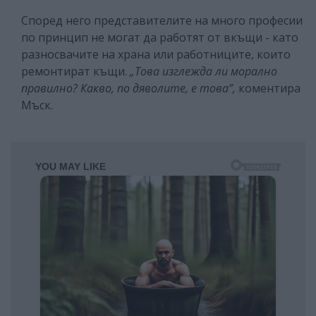
Според него представителите на много професии
по принцип не могат да работят от вкъщи - като
разносвачите на храна или работниците, които
ремонтират къщи.
„Това изглежда ли морално
правилно? Какво, по дяволите, е това”,
коментира
Мъск.