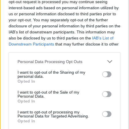
opt-out request is processed you may continue seeing
interest-based ads based on personal information utilized by
us or personal information disclosed to third parties prior to
your opt-out. You may separately opt-out of the further
disclosure of your personal information by third parties on the
IAB’s list of downstream participants. This information may
also be disclosed by us to third parties on the
IAB’s List of
Downstream Participants
that may further disclose it to other
third parties.
Personal Data Processing Opt Outs
I want to opt-out of the Sharing of my
Спадането на Дунав принуди Румъния
personal data.
да възобнови работата на въглищна
Opted In
електроцентрала
I want to opt-out of the Sale of my
06.08.2026 / 15:30
Personal Data.
Opted In
I want to opt-out of processing my
Personal Data for Targeted Advertising.
Opted In