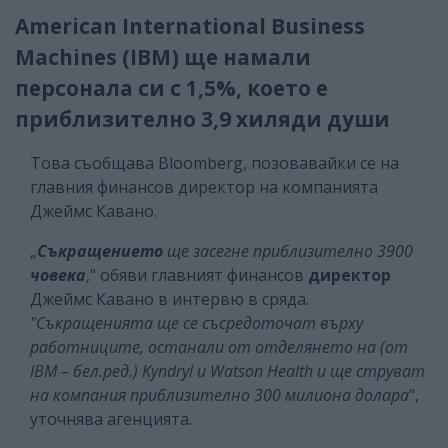
American International Business
Machines (IBM) ще намали
персонала си с 1,5%, което е
приблизително 3,9 хиляди души
Това съобщава Bloomberg, позовавайки се на
главния финансов директор на компанията
Джеймс Кавано.
„
Съкращението
ще засегне приблизително 3900
човека
," обяви главният финансов
директор
Джеймс Кавано в интервю в сряда.
"Съкращенията ще се съсредоточат върху
работниците, останали от отделянето на (от
IBM – бел.ред.) Kyndryl и Watson Health и ще струват
на компания приблизително 300 милиона долара
",
уточнява агенцията.