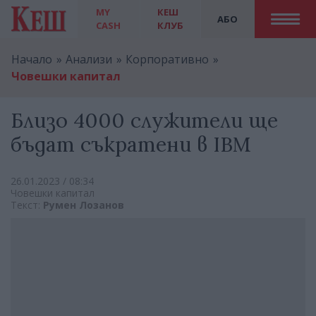
MY
КЕШ
АБО
CASH
КЛУБ
Начало
Анализи
Корпоративно
Човешки капитал
Близо 4000 служители ще
бъдат съкратени в IBM
26.01.2023 / 08:34
Човешки капитал
Текст:
Румен Лозанов