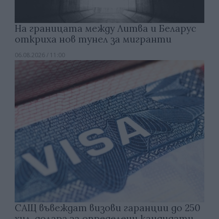
На границата между Литва и Беларус
откриха нов тунел за мигранти
06.08.2026 / 11:00
САЩ въвеждат визови гаранции до 250
хил. долара за определени кандидати