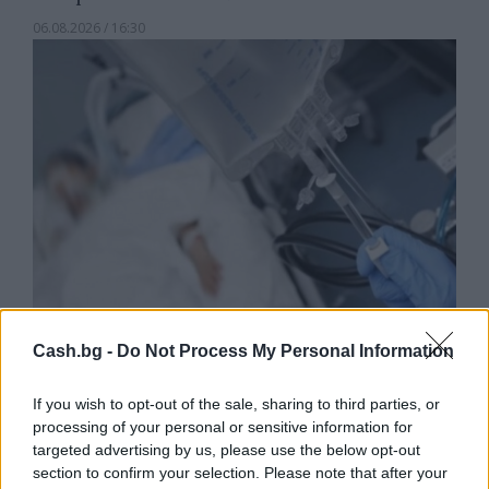
06.08.2026 / 16:30
Cash.bg -
Do Not Process My Personal Information
Ню Йорк стана 14-ият щат на САЩ, в
който е разрешена евтаназията
If you wish to opt-out of the sale, sharing to third parties, or
processing of your personal or sensitive information for
06.08.2026 / 16:00
targeted advertising by us, please use the below opt-out
section to confirm your selection. Please note that after your