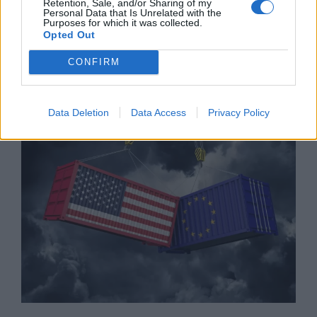
Retention, Sale, and/or Sharing of my
Personal Data that Is Unrelated with the
Purposes for which it was collected.
Opted Out
Обединеното кралство вдигна някои
CONFIRM
санкции срещу руския петрол
20.05.2026 / 15:00
Data Deletion
Data Access
Privacy Policy