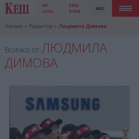
MY
КЕШ
АБО
CASH
КЛУБ
Начало
Редактор
Людмила Димова
ЛЮДМИЛА
Всичко от
ДИМОВА