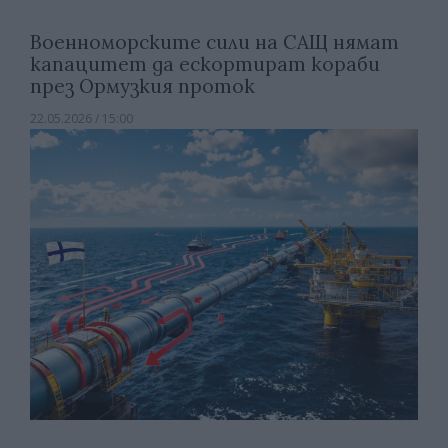
Военноморските сили на САЩ нямат
капацитет да ескортират кораби
през Ормузкия проток
22.05.2026 / 15:00