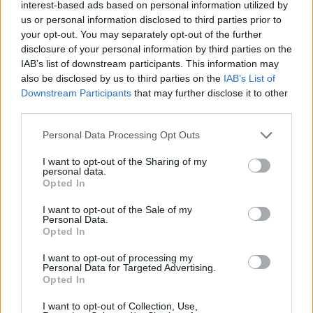
interest-based ads based on personal information utilized by
us or personal information disclosed to third parties prior to
your opt-out. You may separately opt-out of the further
disclosure of your personal information by third parties on the
IAB’s list of downstream participants. This information may
also be disclosed by us to third parties on the
IAB’s List of
Си Дзинпин отново отказа на Путин
Downstream Participants
that may further disclose it to other
нов договор за руски газ
third parties.
20.05.2026 / 17:00
Personal Data Processing Opt Outs
I want to opt-out of the Sharing of my
personal data.
Opted In
I want to opt-out of the Sale of my
Personal Data.
Opted In
I want to opt-out of processing my
Personal Data for Targeted Advertising.
Opted In
I want to opt-out of Collection, Use,