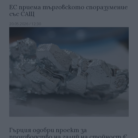
ЕС приема търговското споразумение
със САЩ
20.05.2026 / 12:30
Гърция одобри проект за
производство на галий на стойност €