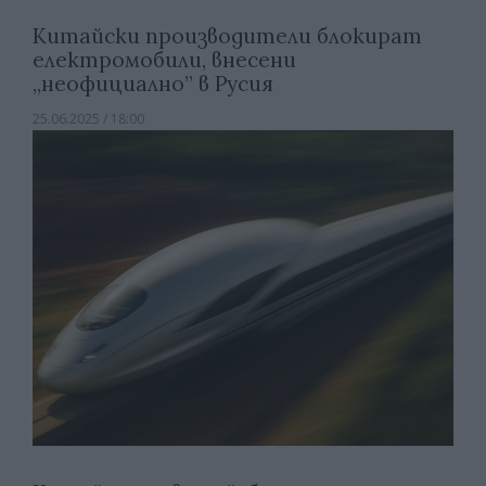
Китайски производители блокират
електромобили, внесени
„неофициално” в Русия
25.06.2025 / 18:00