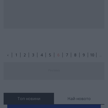
‹
1
2
3
4
5
6
7
8
9
10
...
Реклама
Топ новини
Най-новото