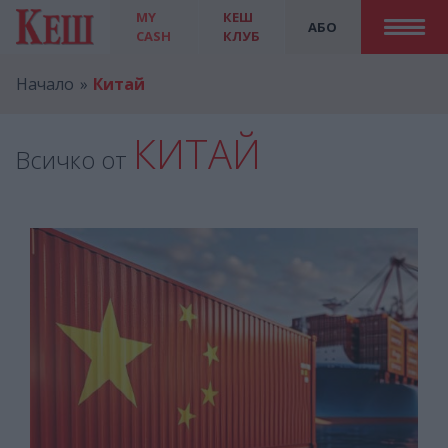
MY
КЕШ
АБО
CASH
КЛУБ
Начало
Китай
КИТАЙ
Всичко от