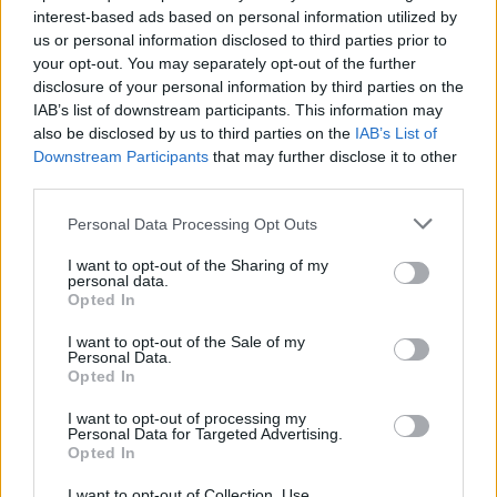
interest-based ads based on personal information utilized by
us or personal information disclosed to third parties prior to
your opt-out. You may separately opt-out of the further
disclosure of your personal information by third parties on the
IAB’s list of downstream participants. This information may
also be disclosed by us to third parties on the
IAB’s List of
Downstream Participants
that may further disclose it to other
В Китай откриха „гробище“ за
third parties.
откраднати iPhone
Personal Data Processing Opt Outs
22.05.2025 / 16:00
I want to opt-out of the Sharing of my
personal data.
Opted In
I want to opt-out of the Sale of my
Personal Data.
Opted In
I want to opt-out of processing my
Personal Data for Targeted Advertising.
Opted In
I want to opt-out of Collection, Use,