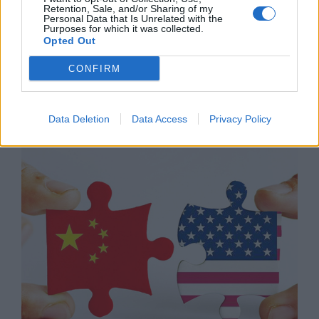
Retention, Sale, and/or Sharing of my
Personal Data that Is Unrelated with the
Purposes for which it was collected.
Opted Out
CONFIRM
Китай заяви за риск от
милитаризация на космоса заради
„Златния купол“
Data Deletion
Data Access
Privacy Policy
21.05.2025 / 13:00