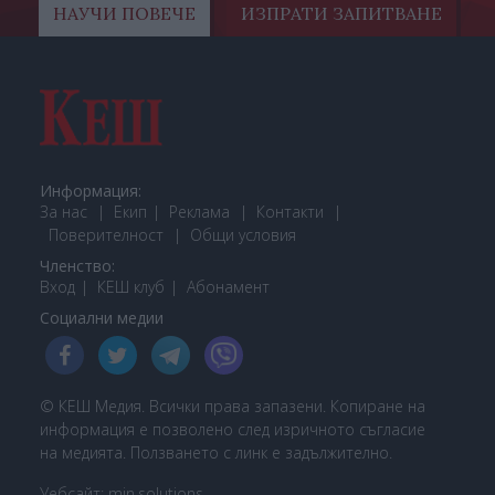
НАУЧИ ПОВЕЧЕ
ИЗПРАТИ ЗАПИТВАНЕ
Информация:
За нас
Екип
Реклама
Контакти
Поверителност
Общи условия
Членство:
Вход
КЕШ клуб
Або
намент
Социални медии
© КЕШ Медия. Всички права запазени. Копиране на
информация е позволено след изричното съгласие
на медията. Ползването с линк е задължително.
Уебсайт:
min.solutions