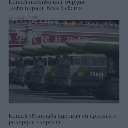
Китай тества най-бързия
„левитиращ“ влак в света
20.06.2025 / 14:00
Китай увеличава ядрения си арсенал с
рекордна скорост