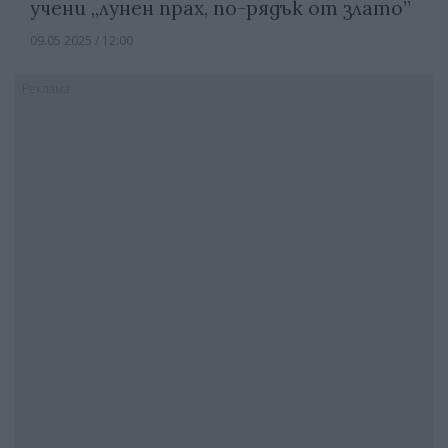
учени „лунен прах, по-рядък от злато”
09.05.2025 / 12:00
Реклама