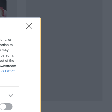
sonal or
ection to
ou may
 personal
out of the
 downstream
B’s List of