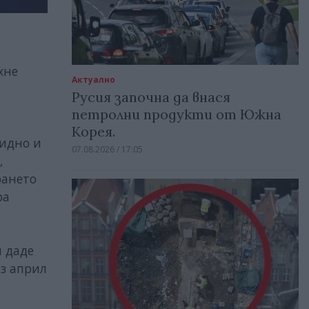
хне
Актуално
Русия започна да внася
петролни продукти от Южна
Корея.
видно и
07.08.2026 / 17:05
,
рането
ра
и даде
ез април