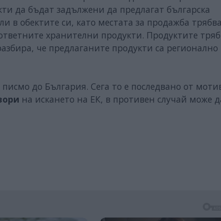
кти да бъдат задължени да предлагат българска
 в обектите си, като местата за продажба трябва 
ответните хранителни продукти. Продуктите тряб
разбира, че предлаганите продукти са регионално
писмо до България. Сега то е последвано от мот
вори
на искането на ЕК, в противен случай може д