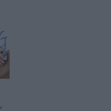
Дефектна стока? Какви са
правата ни и как да ги
е
защитим?