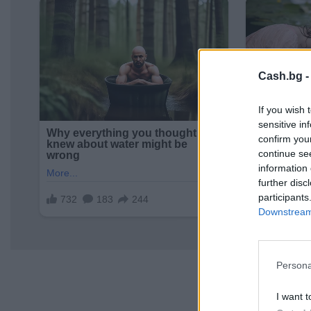
Cash.bg 
If you wish 
sensitive in
confirm you
continue se
information 
further disc
participants
Downstream 
Persona
I want t