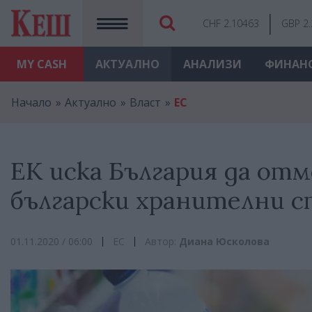
CHF 2.10463
GBP 2
MY
CASH
АКТУАЛНО
АНАЛИЗИ
ФИНАН
Начало
Актуално
Власт
ЕС
ЕК иска България да от
български хранителни 
01.11.2020 / 06:00
ЕС
Автор:
Диана Юсколова