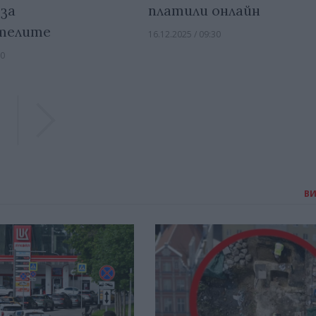
за
платили онлайн
телите
16.12.2025 / 09:30
00
Previous
Previous
В