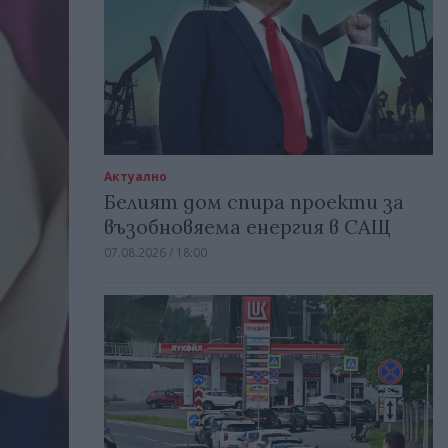
Актуално
Белият дом спира проекти за
възобновяема енергия в САЩ
07.08.2026 / 18:00