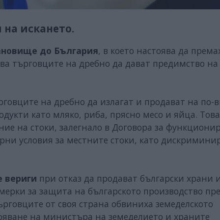
 на искането.
ановище до България
, в което настоява да према
а търговците на дребно да дават предимство на
говците на дребно да излагат и продават на по-
укти като мляко, риба, прясно месо и яйца. Това
ние на стоки, залегнало в Договора за функциони
арни условия за местните стоки, като дискримини
е вериги
при отказ да продават български храни 
мерки за защита на българското производство пр
 Търговците от своя страна обвиниха земеделското
тояване на министъра на земеделието и храните