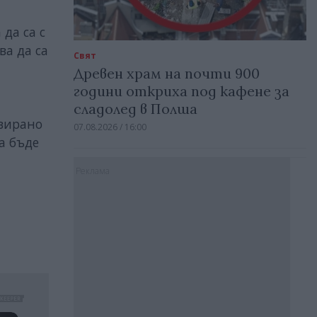
да са с
ва да са
Свят
Древен храм на почти 900
години откриха под кафене за
сладолед в Полша
ивирано
07.08.2026 / 16:00
а бъде
Реклама