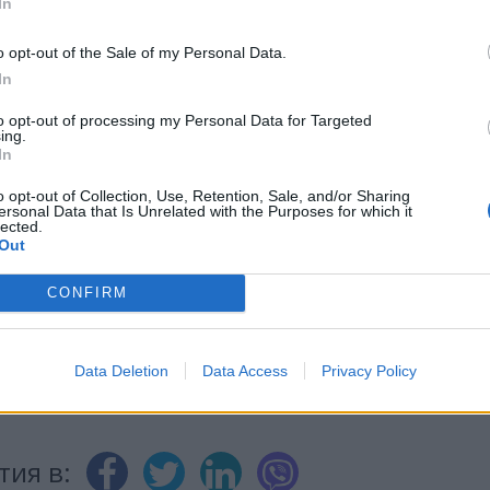
In
o opt-out of the Sale of my Personal Data.
In
ИЧКИ НОВИНИ »
to opt-out of processing my Personal Data for Targeted
ing.
In
o opt-out of Collection, Use, Retention, Sale, and/or Sharing
ersonal Data that Is Unrelated with the Purposes for which it
lected.
М
Последвайте ни във
ВАЙ
Out
CONFIRM
facebook
А
ВЪВ
Data Deletion
Data Access
Privacy Policy
тия в: