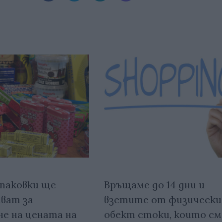
паковки ще
Връщаме до 14 дни и
ват за
взетите от физически
не на цената на
обект стоки, които см