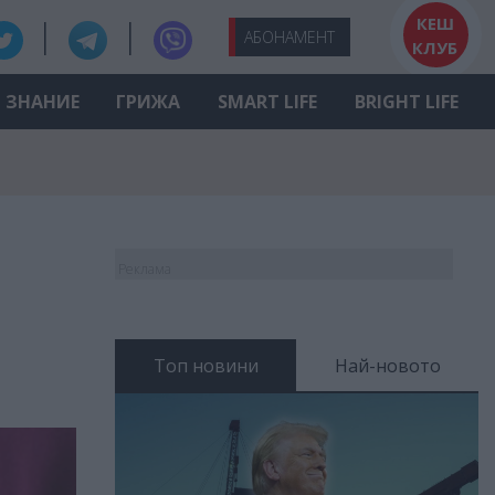
КЕШ
АБО
НАМЕНТ
КЛУБ
ЗНАНИЕ
ГРИЖА
SMART LIFE
BRIGHT LIFE
Реклама
Топ новини
Най-новото