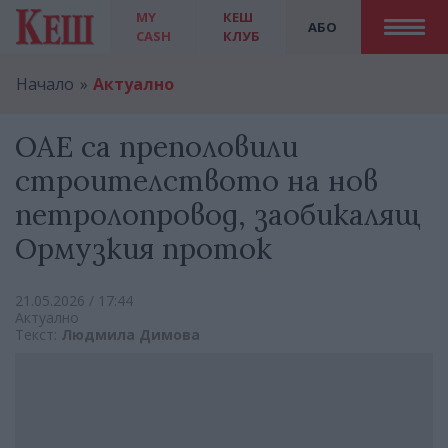
MY
КЕШ
АБО
CASH
КЛУБ
Начало
Актуално
ОАЕ са преполовили
строителството на нов
петролопровод, заобикалящ
Ормузкия проток
21.05.2026 / 17:44
Актуално
Текст:
Людмила Димова