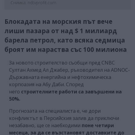
Снимка: ndtvprofit.com
Блокадата на морския път вече
лиши пазара от над $ 1 милиард
барела петрол, като всяка седмица
броят им нараства със 100 милиона
За новото строителство съобщи пред CNBC
Султан Ахмед Ал Джабер, ръководител на ADNOC-
Държавната енергийна и нефтохимическа
корпоазия на Абу Даби. Според
него
строителните работи са завършени на
50%.
Прогнозата на специалиста е, че дори
конфликтът в Персийския залив да приключи
незабавно, ще се наебходими
поне четири
месеца, за да се възстановят доставките до