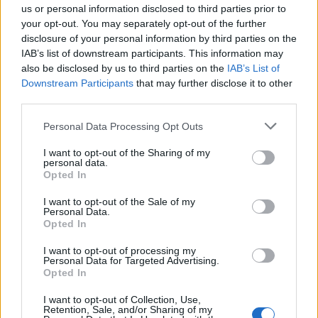
us or personal information disclosed to third parties prior to
your opt-out. You may separately opt-out of the further
disclosure of your personal information by third parties on the
IAB’s list of downstream participants. This information may
also be disclosed by us to third parties on the
IAB’s List of
Downstream Participants
that may further disclose it to other
third parties.
Изкуствен интелект за първи път
Personal Data Processing Opt Outs
създаде нови жизнеспособни вируси
I want to opt-out of the Sharing of my
07.08.2026 / 15:30
personal data.
Opted In
I want to opt-out of the Sale of my
Personal Data.
Opted In
I want to opt-out of processing my
Personal Data for Targeted Advertising.
Opted In
I want to opt-out of Collection, Use,
Retention, Sale, and/or Sharing of my