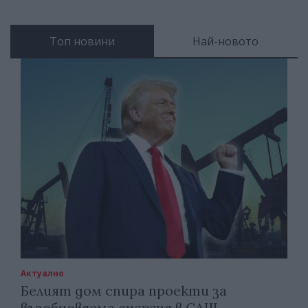
Топ новини
Най-новото
Актуално
Белият дом спира проекти за
възобновяема енергия в САЩ