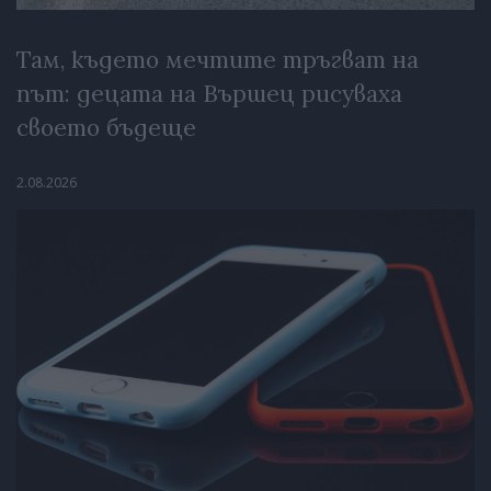
Там, където мечтите тръгват на
път: децата на Вършец рисуваха
своето бъдеще
2.08.2026