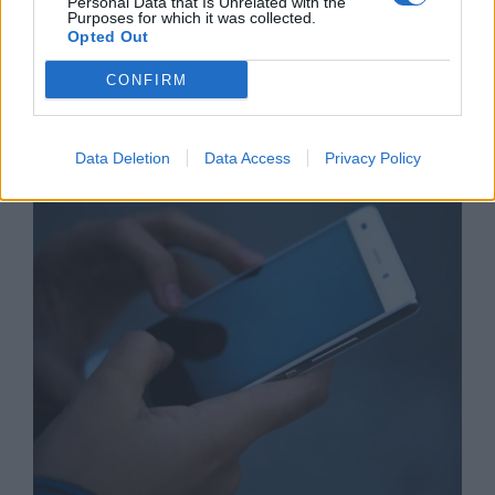
Personal Data that Is Unrelated with the
Purposes for which it was collected.
Opted Out
CONFIRM
Астронавти на NASA излязоха в
открития космос
Data Deletion
Data Access
Privacy Policy
07.08.2026 / 15:00