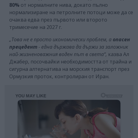
80%
от нормалните нива, докато пълно
нормализиране на петролните потоци може да се
очаква едва през първото или второто
тримесечие на 2027 г.
„Това не е просто икономически проблем, а
опасен
прецедент
- една държава да държи за заложник
най-жизненоважния воден път в света“,
казва Ал
Джабер, посочвайки необходимостта от трайна и
сигурна алтернатива на морския транспорт през
Ормузкия проток, контролиран от Иран.