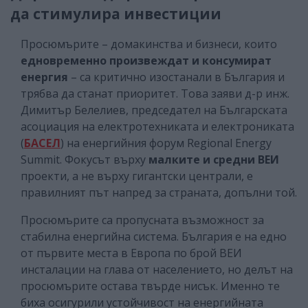
да стимулира инвестиции
Просюмърите – домакинства и бизнеси, които
едновременно произвеждат и консумират
енергия
– са критично изостанали в България и
трябва да станат приоритет. Това заяви д-р инж.
Димитър Белелиев, председател на Българската
асоциация на електротехниката и електрониката
(
БАСЕЛ
) на енергийния форум Regional Energy
Summit. Фокусът върху
малките и средни ВЕИ
проекти, а не върху гигантски централи, е
правилният път напред за страната, допълни той.
Просюмърите са пропусната възможност за
стабилна енергийна система. България е на едно
от първите места в Европа по брой ВЕИ
инсталации на глава от населението, но делът на
просюмърите остава твърде нисък. Именно те
биха осигурили устойчивост на енергийната