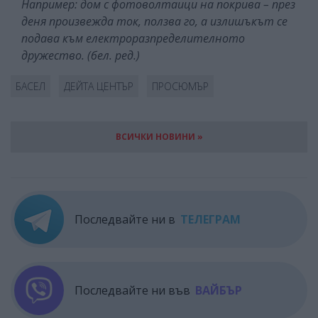
Например: дом с фотоволтаици на покрива – през
деня произвежда ток, ползва го, а излишъкът се
подава към електроразпределителното
дружество. (бел. ред.)
БАСЕЛ
ДЕЙТА ЦЕНТЪР
ПРОСЮМЪР
ВСИЧКИ НОВИНИ »
Последвайте ни в
ТЕЛЕГРАМ
Последвайте ни във
ВАЙБЪР