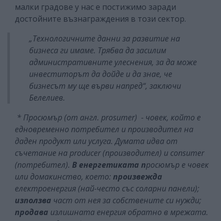
малки градове у нас е постижимо заради
достойните възнаграждения в този сектор.
„Технологичните данни за развитие на
бизнеса ги имаме. Трябва да засилим
административните улеснения, за да може
инвеститорът да дойде и да знае, че
бизнесът му ще върви напред“, заключи
Белелиев.
* Просюмър (от англ. prosumer) - човек, който е
едновременно потребител и производител на
даден продукт или услуга. Думата идва от
съчетание на producer (производител) и consumer
(потребител).
В енергетиката п
росюмър е човек
или домакинство, което:
произвежда
електроенергия (най-често със соларни панели);
използва
част от нея за собствените си нужди;
продава
излишната енергия обратно в мрежата.