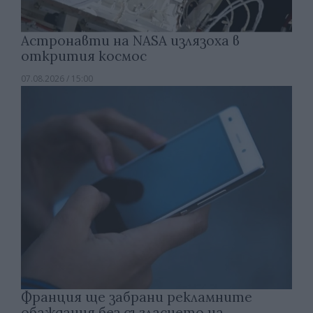
Астронавти на NASA излязоха в
открития космос
07.08.2026 / 15:00
Франция ще забрани рекламните
обаждания без съгласието на