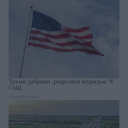
Тръмп забрани „родилния туризъм“ в
САЩ
07.08.2026 / 13:30