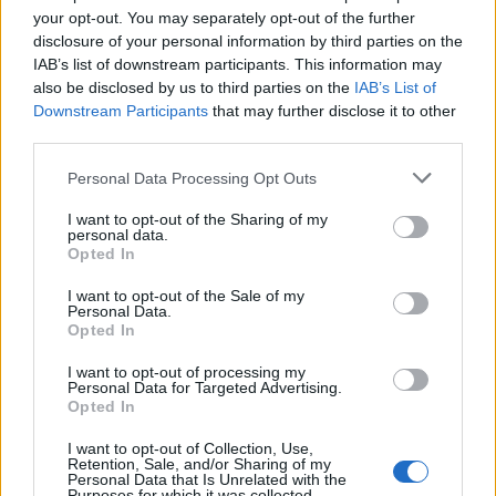
your opt-out. You may separately opt-out of the further
disclosure of your personal information by third parties on the
IAB’s list of downstream participants. This information may
also be disclosed by us to third parties on the
IAB’s List of
Downstream Participants
that may further disclose it to other
third parties.
Personal Data Processing Opt Outs
Древен храм на почти 900 години
I want to opt-out of the Sharing of my
personal data.
откриха под кафене за сладолед в
Opted In
Полша
I want to opt-out of the Sale of my
07.08.2026 / 16:00
Personal Data.
Opted In
I want to opt-out of processing my
Personal Data for Targeted Advertising.
Opted In
I want to opt-out of Collection, Use,
Retention, Sale, and/or Sharing of my
Personal Data that Is Unrelated with the
Purposes for which it was collected.