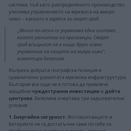
система, тъй като разпределеното производство
улеснява управлението на мрежата на микро
ниво – каквато е идеята за
смарт грид
.
„Много по-лесно се управлява една система,
когато разчиташ на просюмъри.
Смарт
грид
всъщност не е нищо друго освен
управление на нещата на микро ниво“,
коментира Белелиев.
Въпреки добрата географска позиция и
сравнително развитата мрежова инфраструктура,
България все още не е готова да привлече
мащабни
чуждестранни инвестиции
в
дейта
центрове
. Белелиев очертава три задължителни
условия:
1. Енергийна сигурност.
Фотоволтаиците и
батериите не са достатъчни сами по себе си.
Необходима е въртяща енергия – атомна