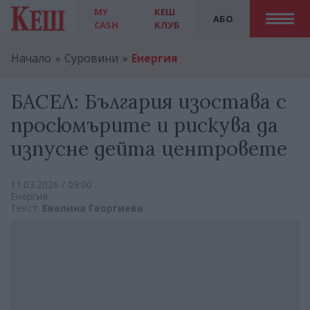
MY
КЕШ
АБО
CASH
КЛУБ
Начало
Суровини
Енергия
БАСЕЛ: България изостава с
просюмърите и рискува да
изпусне дейта центровете
11.03.2026 / 09:00
Енергия
Текст:
Евелина Георгиева