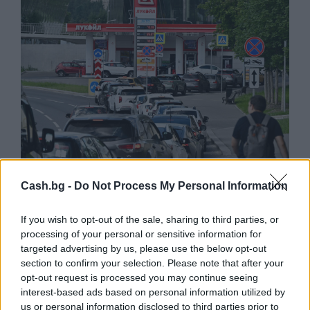
Cash.bg -
Do Not Process My Personal Information
Русия започна да внася петролни
продукти от Южна Корея.
If you wish to opt-out of the sale, sharing to third parties, or
07.08.2026 / 17:05
processing of your personal or sensitive information for
targeted advertising by us, please use the below opt-out
section to confirm your selection. Please note that after your
opt-out request is processed you may continue seeing
interest-based ads based on personal information utilized by
us or personal information disclosed to third parties prior to