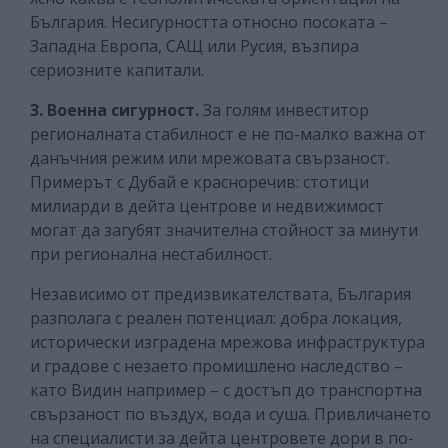
България. Несигурността относно посоката –
Западна Европа, САЩ или Русия, възпира
сериозните капитали.
3. Военна сигурност.
За голям инвеститор
регионалната стабилност е не по-малко важна от
данъчния режим или мрежовата свързаност.
Примерът с Дубай е красноречив: стотици
милиарди в дейта центрове и недвижимост
могат да загубят значителна стойност за минути
при регионална нестабилност.
Независимо от предизвикателствата, България
разполага с реален потенциал: добра локация,
исторически изградена мрежова инфраструктура
и градове с незаето промишлено наследство –
като Видин например – с достъп до транспортна
свързаност по въздух, вода и суша. Привличането
на специалисти за дейта центровете дори в по-