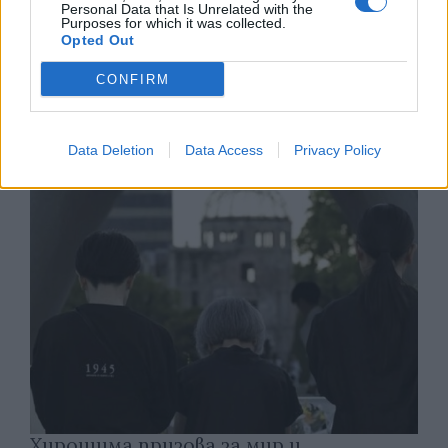
Personal Data that Is Unrelated with the
Purposes for which it was collected.
Opted Out
Франция ще забрани рекламните
обаждания без съгласието на
CONFIRM
абонатите от 11 август
07.08.2026 / 14:30
Data Deletion
Data Access
Privacy Policy
Хирошима призова за мир и