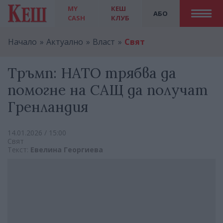
MY
КЕШ
АБО
CASH
КЛУБ
Начало
Актуално
Власт
Свят
Тръмп: НАТО трябва да
помогне на САЩ да получат
Гренландия
14.01.2026 / 15:00
Свят
Текст:
Евелина Георгиева