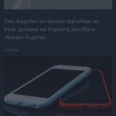
Там, където мечтите тръгват на
път: децата на Вършец рисуваха
своето бъдеще
2.08.2026