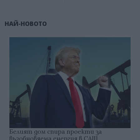
НАЙ-НОВОТО
Белият дом спира проекти за
възобновяема енергия в САЩ