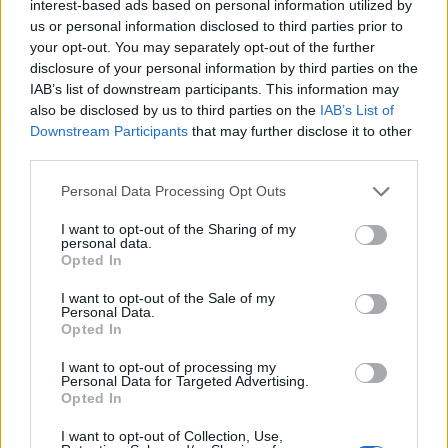
interest-based ads based on personal information utilized by
us or personal information disclosed to third parties prior to
your opt-out. You may separately opt-out of the further
disclosure of your personal information by third parties on the
IAB’s list of downstream participants. This information may
also be disclosed by us to third parties on the
IAB’s List of
Downstream Participants
that may further disclose it to other
third parties.
Personal Data Processing Opt Outs
Изкуствен интелект за първи път
създаде нови жизнеспособни вируси
I want to opt-out of the Sharing of my
personal data.
07.08.2026 / 15:30
Opted In
I want to opt-out of the Sale of my
Personal Data.
Opted In
I want to opt-out of processing my
Personal Data for Targeted Advertising.
Opted In
I want to opt-out of Collection, Use,