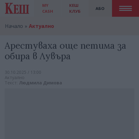
MY
КЕШ
АБО
CASH
КЛУБ
Начало
Актуално
Арестуваха още петима за
обира в Лувъра
30.10.2025 / 13:00
Актуално
Текст:
Людмила Димова