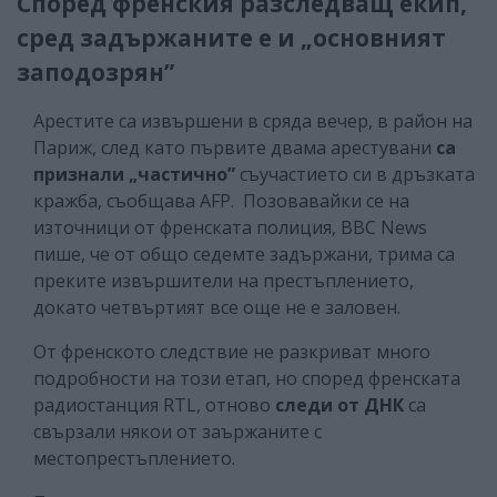
Според френския разследващ екип,
сред задържаните е и „основният
заподозрян”
Арестите са извършени в сряда вечер, в район на
Париж, след като първите двама арестувани
са
признали „частично”
съучастието си в дръзката
кражба, съобщава AFP. Позовавайки се на
източници от френската полиция, BBC News
пише, че от общо седемте задържани, трима са
преките извършители на престъплението,
докато четвъртият все още не е заловен.
От френското следствие не разкриват много
подробности на този етап, но според френската
радиостанция RTL, отново
следи от ДНК
са
свързали някои от заържаните с
местопрестъплението.