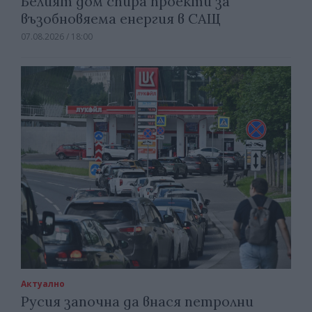
Белият дом спира проекти за
възобновяема енергия в САЩ
07.08.2026 / 18:00
Актуално
Русия започна да внася петролни