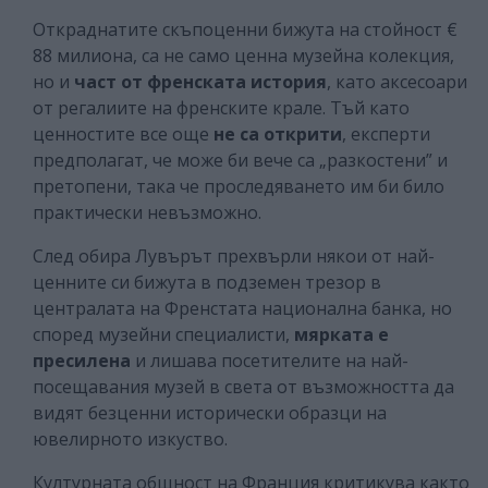
Откраднатите скъпоценни бижута на стойност €
88 милиона, са не само ценна музейна колекция,
но и
част от френската история
, като аксесоари
от регалиите на френските крале. Тъй като
ценностите все още
не са открити
, експерти
предполагат, че може би вече са „разкостени” и
претопени, така че проследяването им би било
практически невъзможно.
След обира Лувърът прехвърли някои от най-
ценните си бижута в подземен трезор в
централата на Френстата национална банка, но
според музейни специалисти,
мярката е
пресилена
и лишава посетителите на най-
посещавания музей в света от възможността да
видят безценни исторически образци на
ювелирното изкуство.
Културната общност на Франция критикува както