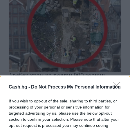
Древен храм на почти 900 години
откриха под кафене за сладолед в
Cash.bg -
Do Not Process My Personal Information
Полша
07.08.2026 / 16:00
If you wish to opt-out of the sale, sharing to third parties, or
processing of your personal or sensitive information for
targeted advertising by us, please use the below opt-out
section to confirm your selection. Please note that after your
opt-out request is processed you may continue seeing