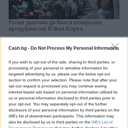
Русия започна да внася петролни
продукти от Южна Корея.
07.08.2026 / 17:05
Cash.bg -
Do Not Process My Personal Information
If you wish to opt-out of the sale, sharing to third parties, or
processing of your personal or sensitive information for
targeted advertising by us, please use the below opt-out
section to confirm your selection. Please note that after your
opt-out request is processed you may continue seeing
interest-based ads based on personal information utilized by
us or personal information disclosed to third parties prior to
your opt-out. You may separately opt-out of the further
disclosure of your personal information by third parties on the
IAB’s list of downstream participants. This information may
also be disclosed by us to third parties on the
IAB’s List of
Древен храм на почти 900 години
Downstream Participants
that may further disclose it to other