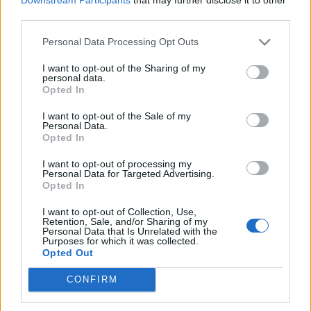
откриха под кафене за сладолед в
third parties.
Полша
Personal Data Processing Opt Outs
07.08.2026 / 16:00
I want to opt-out of the Sharing of my
personal data.
Opted In
I want to opt-out of the Sale of my
Personal Data.
Opted In
I want to opt-out of processing my
Personal Data for Targeted Advertising.
Opted In
I want to opt-out of Collection, Use,
Retention, Sale, and/or Sharing of my
Personal Data that Is Unrelated with the
Purposes for which it was collected.
Opted Out
Изкуствен интелект за първи път
CONFIRM
създаде нови жизнеспособни вируси
07.08.2026 / 15:30