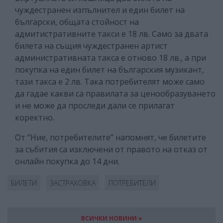
чуждестранен изпълнител и един билет на
български, общата стойност на
адмитистративните такси е 18 лв. Само за двата
билета на същия чуждестранен артист
административната такса е отново 18 лв., а при
покупка на един билет на българския музикант,
тази такса е 2 лв. Така потребителят може само
да гадае какви са правилата за ценообразуването
и не може да проследи дали се прилагат
коректно.
От “Ние, потребителите” напомнят, че билетите
за събития са изключени от правото на отказ от
онлайн покупка до 14 дни.
БИЛЕТИ
ЗАСТРАХОВКА
ПОТРЕБИТЕЛИ
ВСИЧКИ НОВИНИ »