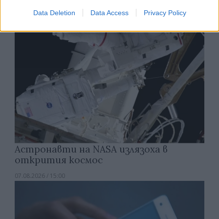
Data Deletion
Data Access
Privacy Policy
Астронавти на NASA излязоха в
открития космос
07.08.2026 / 15:00