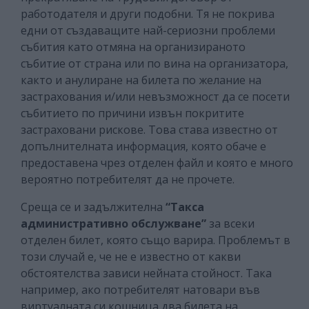
работодателя и други подобни. Тя не покрива
едни от създаващите най-сериозни проблеми
събития като отмяна на организираното
събитие от страна или по вина на организатора,
както и анулиране на билета по желание на
застрахования и/или невъзможност да се посети
събитието по причини извън покритите
застраховани рискове. Това става известно от
допълнителната информация, която обаче е
предоставена чрез отделен файл и която е много
вероятно потребителят да не прочете.
Среща се и задължителна
“Такса
административно обслужване”
за всеки
отделен билет, която също варира. Проблемът в
този случай е, че не е известно от какви
обстоятелства зависи нейната стойност. Така
например, ако потребителят натовари във
виртуалната си кошница два билета на