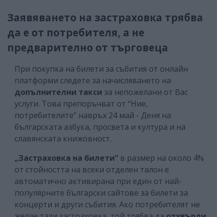
Заявяването на застраховка трябва
да е от потребителя, а не
предварително от търговеца
При покупка на билети за събития от онлайн
платформи следете за начисляването на
допълнителни такси
за непожелани от Вас
услуги. Това препоръчват от “Ние,
потребителите” навръх 24 май - Деня на
българската азбука, просвета и култура и на
славянската книжовност.
„Застраховка на билети“
в размер на около 4%
от стойността на всеки отделен талон е
автоматично активирана при един от най-
популярните български сайтове за билети за
концерти и други събития. Ако потребителят не
желае тази застраховка, той трябва да
отхвърли