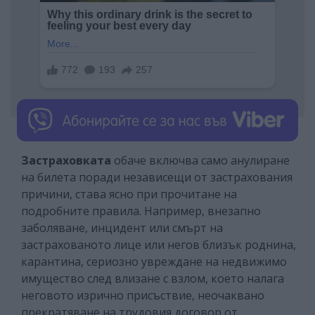
Застраховката
обаче включва само анулиране
на билета поради независещи от застрахования
причини, става ясно при прочитане на
подробните правила. Например, внезапно
заболяване, инцидент или смърт на
застрахованото лице или негов близък роднина,
карантина, сериозно увреждане на недвижимо
имущество след влизане с взлом, което налага
неговото изрично присъствие, неочаквано
прекратяване на трудовия договор от