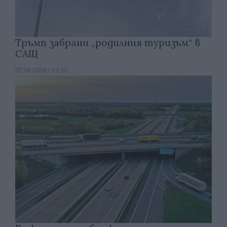
Тръмп забрани „родилния туризъм“ в
САЩ
07.08.2026 / 13:30