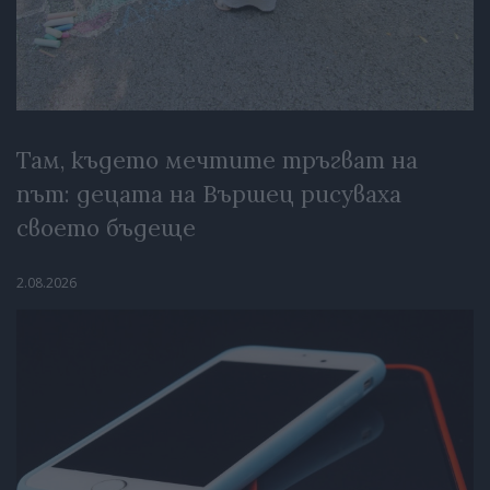
Там, където мечтите тръгват на
път: децата на Вършец рисуваха
своето бъдеще
2.08.2026