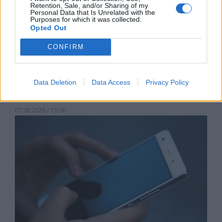
Retention, Sale, and/or Sharing of my
Personal Data that Is Unrelated with the
Purposes for which it was collected.
Opted Out
CONFIRM
Астронавти на NASA излязоха в
Data Deletion
Data Access
Privacy Policy
открития космос
07.08.2026 / 15:00