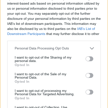
interest-based ads based on personal information utilized by
us or personal information disclosed to third parties prior to
your opt-out. You may separately opt-out of the further
disclosure of your personal information by third parties on the
IAB’s list of downstream participants. This information may
also be disclosed by us to third parties on the
IAB’s List of
Downstream Participants
that may further disclose it to other
third parties.
Personal Data Processing Opt Outs
I want to opt-out of the Sharing of my
Изкуствен интелект за първи път
personal data.
създаде нови жизнеспособни вируси
Opted In
07.08.2026 / 15:30
I want to opt-out of the Sale of my
Personal Data.
Opted In
I want to opt-out of processing my
Personal Data for Targeted Advertising.
Opted In
I want to opt-out of Collection, Use,