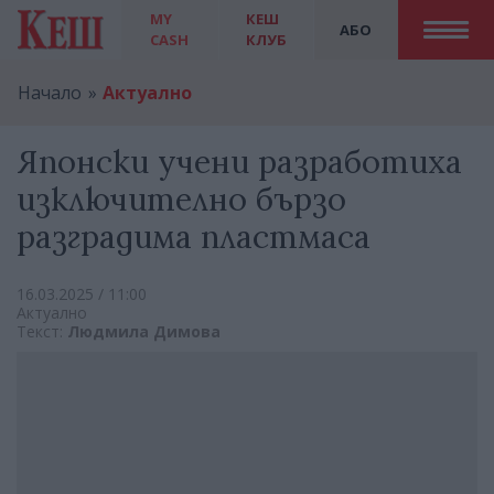
MY
КЕШ
АБО
CASH
КЛУБ
Начало
Актуално
Японски учени разработиха
изключително бързо
разградима пластмаса
16.03.2025 / 11:00
Актуално
Текст:
Людмила Димова