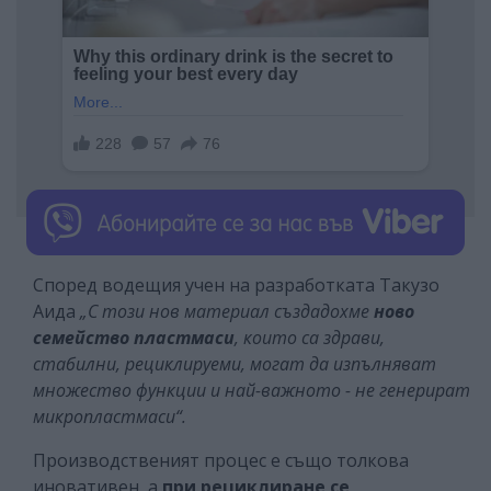
Според водещия учен на разработката Такузо
Аида
„С този нов материал създадохме
ново
семейство пластмаси
, които са здрави,
стабилни, рециклируеми, могат да изпълняват
множество функции и най-важното - не генерират
микропластмаси“.
Производственият процес е също толкова
иновативен, а
при
рециклиране
се