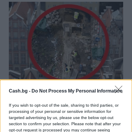
Древен храм на почти 900 години
Cash.bg -
Do Not Process My Personal Information
откриха под кафене за сладолед в
Полша
If you wish to opt-out of the sale, sharing to third parties, or
processing of your personal or sensitive information for
07.08.2026 / 16:00
targeted advertising by us, please use the below opt-out
section to confirm your selection. Please note that after your
opt-out request is processed you may continue seeing