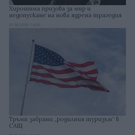
Хирошима призова за мир и
недопускане на нова ядрена трагедия
07.08.2026 / 14:00
Тръмп забрани „родилния туризъм“ в
САЩ