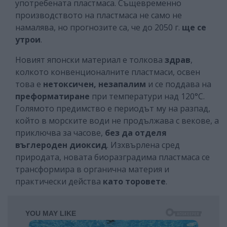
употребената пластмаса. Същевременно
производството на пластмаса не само не
намалява, но прогнозите са, че до 2050 г.
ще се
утрои
.
Новият японски материал е толкова
здрав
,
колкото конвенционалните пластмаси, освен
това е
нетоксичен, незапалим
и се поддава на
преформатиране
при температури над 120°C.
Голямото предимство е периодът му на разпад,
който в морските води не продължава с векове, а
приключва за часове,
без да отделя
въглероден диоксид
. Изхвърлена сред
природата, новата биоразградима пластмаса се
трансформира в органична материя и
практически действа
като торовете
.