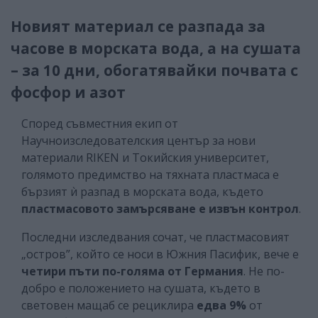
Новият материал се разпада за
часове в морската вода, а на сушата
– за 10 дни, обогатявайки почвата с
фосфор и азот
Според съвместния екип от
Научноизследователския център за нови
материали RIKEN и Токийския университет,
голямото предимство на тяхната пластмаса е
бързият ѝ разпад в морската вода, където
пластмасовото замърсяване е извън контрол
.
Последни изследвания сочат, че пластмасовият
„остров”, който се носи в Южния Пасифик, вече е
четири пъти по-голяма от Германия
. Не по-
добро е положението на сушата, където в
световен мащаб се рециклира
едва 9%
от