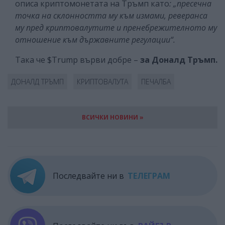
описа криптомонетата на Тръмп като
: „пресечна
точка на склонността му към измами, реверанса
му пред криптовалутите и пренебрежителното му
отношение към държавните регулации“.
Така че $Trump върви добре –
за Доналд Тръмп.
ДОНАЛД ТРЪМП
КРИПТОВАЛУТА
ПЕЧАЛБА
ВСИЧКИ НОВИНИ »
Последвайте ни в
ТЕЛЕГРАМ