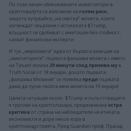
По този начин обикновените инвеститори в
криптовалута са изложени на
голям риск
,
защото купувайки „на сметка” монети, които
изглеждат свързани с истинската $Trump,
всъщност се сдобиват с имитации без стойност,
казват финансови експерти
И тук „миризмата” идва от бързата реакция на
„имитаторите”: първата фалшива монета с името
на Тръмп излиза
29 минути след призива му
в
Truth Social от 18 януари, докато първата
„фалшива Мелания” се появява
преди
първата
дама да пусне своята мем монета на 19 януари!
Цялата ситуация около $Trump и съпътстващите
я трусове на криптопазара, предизвикаха
остра
критика
от страна на наблюдатели на етиката,
икономисти и дори някои хора в
криптоиндустрията, Пред Guardian проф. Прасад