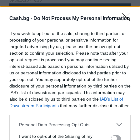
09.08.2026 / 18:30
Cash.bg -
Do Not Process My Personal Information
If you wish to opt-out of the sale, sharing to third parties, or
processing of your personal or sensitive information for
targeted advertising by us, please use the below opt-out
section to confirm your selection. Please note that after your
opt-out request is processed you may continue seeing
interest-based ads based on personal information utilized by
us or personal information disclosed to third parties prior to
your opt-out. You may separately opt-out of the further
disclosure of your personal information by third parties on the
IAB’s list of downstream participants. This information may
Потребителят има право сам да
also be disclosed by us to third parties on the
IAB’s List of
избере кои плажни принадлежности да
Downstream Participants
that may further disclose it to other
наеме
third parties.
09.08.2026 / 18:00
Personal Data Processing Opt Outs
I want to opt-out of the Sharing of my