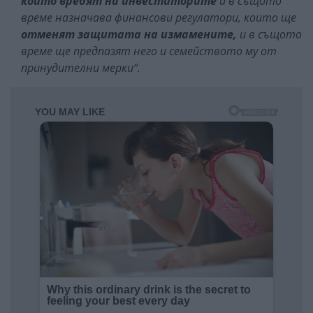
които
вредят на инвеститорите
и в същото
време назначава финансови регулатори, които ще
отменят защитата на измамените,
и в същото
време ще предпазят него и семейството му от
принудителни мерки“.