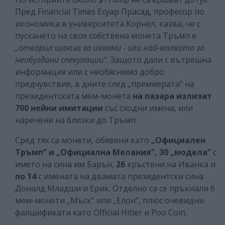
Пред Financial Times Есуар Прасад, професор по
икономика в университета Корнел, казва, че с
пускането на своя собствена монета Тръмп е
„отворил шлюза за измами - или най-малкото за
необуздани спекулации“.
Защото дали с вътрешна
информация или с необяснимо добро
предчувствие, в дните след „премиерата” на
президентската мем-монета
на пазара излизат
700 нейни имитации
със сходни имена, или
наречени на близки до Тръмп.
Сред тях са монети, обявени като
„Официален
Тръмп” и „Официална Мелания”,
30 „модела”
с
името на сина им Барън,
26
кръстени на Иванка и
по 14
с имената на двамата президентски сина
Доналд Младши и Ерик. Отделно са се пръкнали 6
мем-монети „Мъск” или „Елон”, плюс очевидни
фалшификати като Official Hitler и Poo Coin.