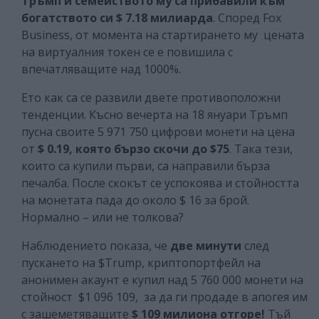
Тръмп и семейството му са прибавили към
богатството си $ 7.18 милиарда
. Според Fox
Business, от момента на стартирането му цената
на виртуалния токен се е повишила с
впечатляващите над 1000%.
Ето как са се развили двете противоположни
тенденции. Късно вечерта на 18 януари Тръмп
пусна своите 5 971 750 цифрови монети на цена
от
$ 0.19, която бързо скочи до $75
. Така тези,
които са купили първи, са направили бърза
печалба. После скокът се успокоява и стойността
на монетата пада до около $ 16 за брой.
Нормално – или не толкова?
Наблюдението показа, че
две минути
след
пускането на $Trump, криптопортфейл на
анонимен акаунт е купил над 5 760 000 монети на
стойност $1 096 109, за да ги продаде в апогея им
с зашеметяващите
$ 109 милиона отгоре!
Тъй