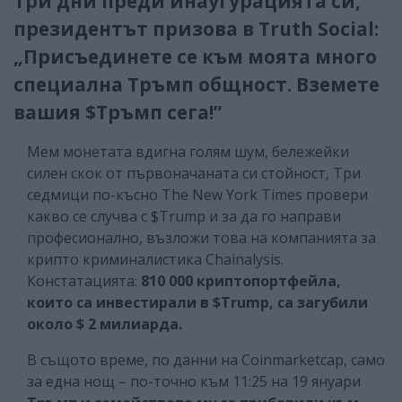
Три дни преди инаугурацията си,
президентът призова в Truth Social:
„Присъединете се към моята много
специална Тръмп общност. Вземете
вашия $Тръмп сега!”
Мем монетата вдигна голям шум, бележейки
силен скок от първоначаната си стойност, Три
седмици по-късно The New York Times провери
какво се случва с $Trump и за да го направи
професионално, възложи това на компанията за
крипто криминалистика Chainalysis.
Констатацията:
810 000 криптопортфейла,
които са инвестирали в $Trump, са загубили
около $ 2 милиарда.
В същото време, по данни на Coinmarketcap, само
за една нощ – по-точно към 11:25 на 19 януари