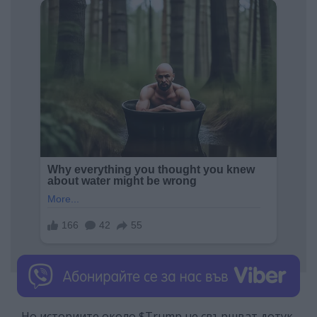
Но историите около $Trump не свършват дотук.