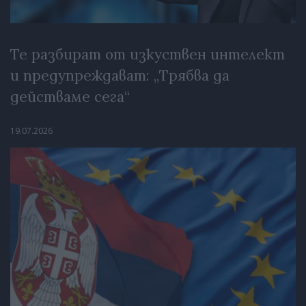
Те разбират от изкуствен интелект
и предупреждават: „Трябва да
действаме сега“
19.07.2026