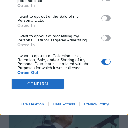
personal data.
Opted In
I want to opt-out of the Sale of my
Personal Data.
Opted In
I want to opt-out of processing my
Personal Data for Targeted Advertising.
Opted In
I want to opt-out of Collection, Use,
Retention, Sale, and/or Sharing of my
Personal Data that Is Unrelated with the
Purposes for which it was collected.
Природен газ от Кипър ще потече към
Opted Out
Европа през 2028 година
CONFIRM
09.08.2026 / 17:30
Data Deletion
Data Access
Privacy Policy