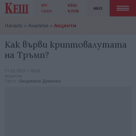
MY
КЕШ
АБО
CASH
КЛУБ
Начало
Анализи
Акценти
Как върви криптовалутата
на Тръмп?
11.02.2025 / 16:00
Акценти
Текст:
Людмила Димова