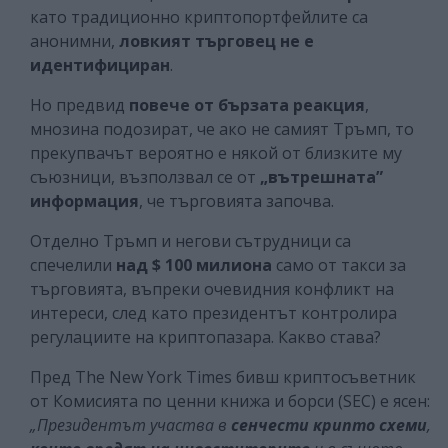
като традиционно криптопортфейлите са
анонимни,
ловкият търговец не е
идентифициран
.
Но предвид
повече от бързата реакция
,
мнозина подозират, че ако не самият Тръмп, то
прекупвачът вероятно е някой от близките му
съюзници, възползвал се от
„вътрешната”
информация
, че търговията започва.
Отделно Тръмп и негови сътрудници са
спечелили
над $ 100 милиона
само от такси за
търговията, въпреки очевидния конфликт на
интереси, след като президентът контролира
регулациите на криптопазара. Какво става?
Пред The ​​New York Times бивш криптосъветник
от Комисията по ценни книжа и борси (SEC) е ясен:
„Президентът участва в
сенчести крипто схеми
,