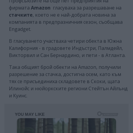
Профсъюзите на още пет предприятия на
фирмата
Amazon
гласуваха за разрешаване на
стачките
, което не е най-добрата новина за
компанията в предпразничния сезон, съобщава
Engadget.
В гласуването участваха четири обекта в Южна
Калифорния - в градовете Индъстри, Палмдейл,
Викторвил и Сан Бернардино, и пети - в Атланта.
Така общият брой обекти на Amazon, получили
разрешение за стачка, достигна осем, като към
тях се присъединиха складовете в Скоки, щата
Илинойс и нюйоркските региони Стейтън Айлънд
и Куинс.