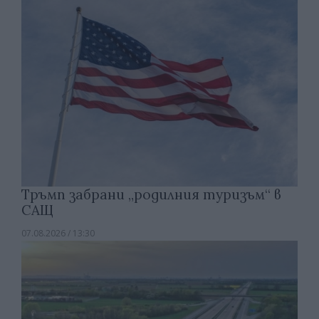
Тръмп забрани „родилния туризъм“ в
САЩ
07.08.2026 / 13:30