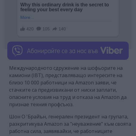
Международното сдружение на шофьорите на
камиони (IBТ), представляващо интересите на
близо 10 000 работници на Amazon заяви, че
стачките са предизвикани от ниски заплати,
опасните условия на труд и отказа на Amazon да
признае техния профсъюз.
Шон О 'Брайън, генерален президент на групата,
разкритикува Amazon за "неуважение" към своята
работна сила, заявявайки, че работниците