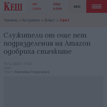
MY
КЕШ
АБО
CASH
КЛУБ
Начало
Актуално
Власт
Свят
Служители от още пет
подразделения на Amazon
одобриха стачките
19.12.2024 / 17:30
Свят
Текст:
Евелина Георгиева