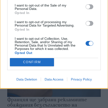
I want to opt-out of the Sale of my
Personal Data.
Астронавти на NASA излязоха в
Opted In
открития космос
I want to opt-out of processing my
07.08.2026 / 15:00
Personal Data for Targeted Advertising.
Opted In
I want to opt-out of Collection, Use,
Retention, Sale, and/or Sharing of my
Personal Data that Is Unrelated with the
Purposes for which it was collected.
Opted Out
CONFIRM
Data Deletion
Data Access
Privacy Policy
Франция ще забрани рекламните
обаждания без съгласието на