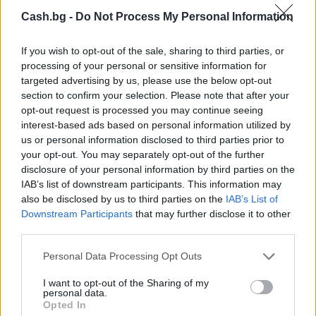
Cash.bg -
Do Not Process My Personal Information
If you wish to opt-out of the sale, sharing to third parties, or
processing of your personal or sensitive information for
targeted advertising by us, please use the below opt-out
Изкуствен интелект за първи път
section to confirm your selection. Please note that after your
създаде нови жизнеспособни вируси
opt-out request is processed you may continue seeing
interest-based ads based on personal information utilized by
07.08.2026 / 15:30
us or personal information disclosed to third parties prior to
your opt-out. You may separately opt-out of the further
disclosure of your personal information by third parties on the
IAB’s list of downstream participants. This information may
also be disclosed by us to third parties on the
IAB’s List of
Downstream Participants
that may further disclose it to other
third parties.
Personal Data Processing Opt Outs
I want to opt-out of the Sharing of my
personal data.
Opted In