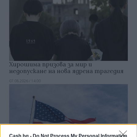
Хирошима призова за мир и
недопускане на нова ядрена трагедия
07.08.2026 / 14:00
Cash.bg -
Do Not Process My Personal Information