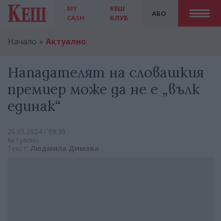
MY
КЕШ
АБО
CASH
КЛУБ
Начало
Актуално
Нападателят на словашкия
премиер може да не е „вълк
единак“
20.05.2024 / 09:30
Актуално
Текст:
Людмила Димова