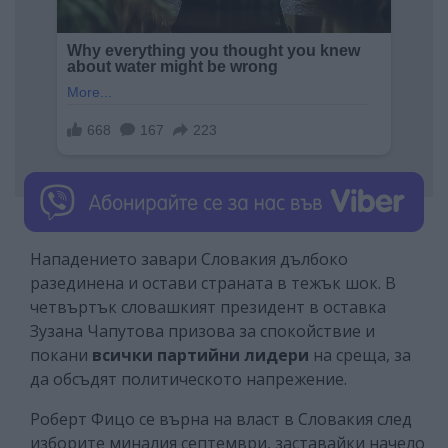
Нападението завари Словакия дълбоко
разединена и остави страната в тежък шок. В
четвъртък словашкият президент в оставка
Зузана Чапутова призова за спокойствие и
покани
всички партийни лидери
на среща, за
да обсъдят политическото напрежение.
Роберт Фицо се върна на власт в Словакия след
изборите миналия септември, заставайки начело