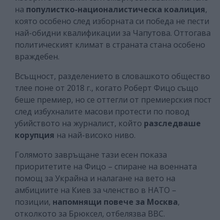
на
популистко-националистическа коалиция
,
която особено след изборната си победа не пести
най-обидни квалификации за Чапутова. Оттогава
политическият климат в страната стана особено
враждебен.
Всъщност, разделението в словашкото общество
тлее поне от 2018 г., когато Роберт Фицо също
беше премиер, но се оттегли от премиерския пост
след избухналите масови протести по повод
убийството на журналист, който
разследваше
корупция
на най-високо ниво.
Голямото завръщане тази есен показа
приоритетите на Фицо – спиране на военната
помощ за Украйна и налагане на вето на
амбициите на Киев за членство в НАТО –
позиции,
напомнящи повече за Москва
,
отколкото за Брюксел, отбелязва ВВС.