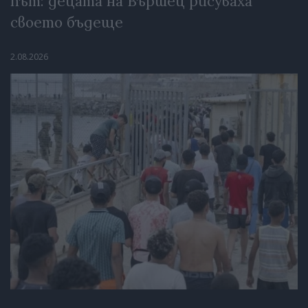
път: децата на Вършец рисуваха
своето бъдеще
2.08.2026