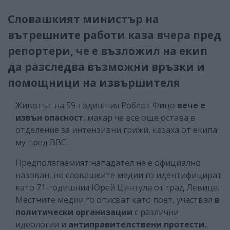
Словашкият министър на
вътрешните работи каза вчера пред
репортери, че е възложил на екип
да разследва възможни връзки и
помощници на извършителя
Животът на 59-годишния Роберт Фицо
вече е
извън опасност
, макар че все още остава в
отделение за интензивни грижи, казаха от екипа
му пред ВВС.
Предполагаемият нападател не е официално
назован, но словашките медии го идентифицират
като 71-годишния Юрай Цинтула от град Левице.
Местните медии го описват като поет, участвал
в
политически организации
с различни
идеологии и
антиправителствени протести
,.