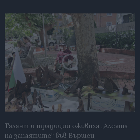
Талант и традиции оживиха „Алеята
на занаятите“ във Вършец