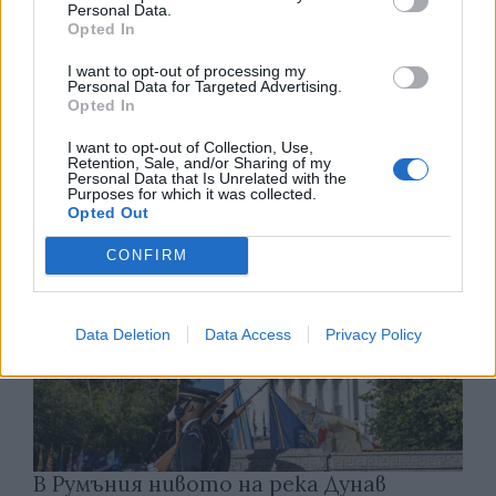
Personal Data.
Opted In
Разкриха мащабна корупционна схема
I want to opt-out of processing my
при строителството на пътища в
Personal Data for Targeted Advertising.
Германия
Opted In
07.08.2026 / 12:30
I want to opt-out of Collection, Use,
Retention, Sale, and/or Sharing of my
Personal Data that Is Unrelated with the
Purposes for which it was collected.
Opted Out
CONFIRM
Data Deletion
Data Access
Privacy Policy
В Румъния нивото на река Дунав