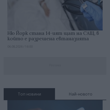
Ню Йорк стана 14-ият щат на САЩ, в
който е разрешена евтаназията
06.08.2026 / 16:00
Реклама
Топ новини
Най-новото